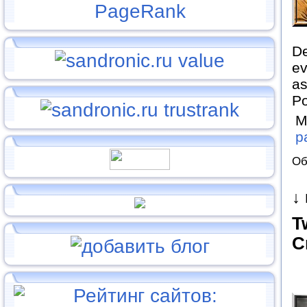
De
ev
as
Po
М
p
Об
↓
T
C