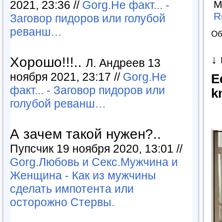
М
2021, 23:36 //
Gorg.Не факт... -
R
Заговор пидоров или голубой
реванш…
Об
↓
Хорошо!!!..
Л. Андреев 13
ноября 2021, 23:17 //
Gorg.Не
E
факт... - Заговор пидоров или
k
голубой реванш…
А зачем такой нужен?..
Пупсчик 19 ноября 2020, 13:01 //
Gorg.Любовь и Секс.Мужчина и
Женщина - Как из мужчины
сделать импотента или
осторожно Стервы.