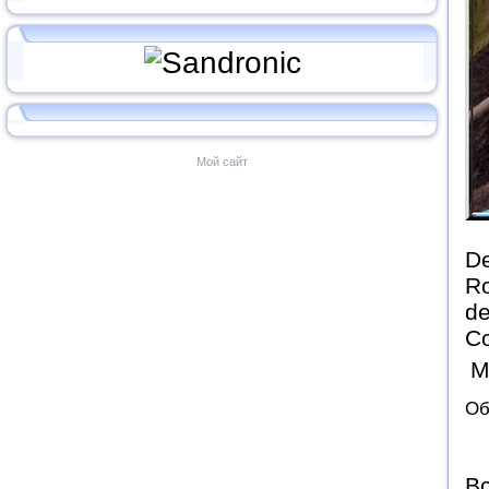
Мой сайт
De
Ro
de
Co
М
Об
Вс