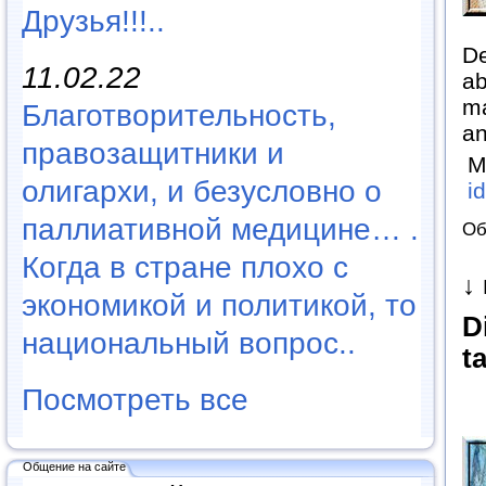
Друзья!!!..
De
11.02.22
ab
ma
Благотворительность,
an
правозащитники и
М
олигархи, и безусловно о
i
паллиативной медицине… .
Об
Когда в стране плохо с
↓
экономикой и политикой, то
D
национальный вопрос..
t
Посмотреть все
Общение на сайте