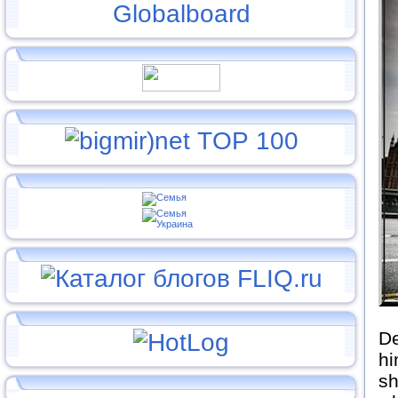
De
hi
sh