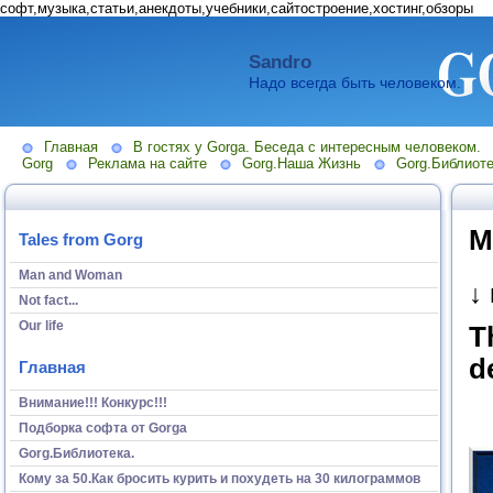
софт,музыка,статьи,анекдоты,учебники,сайтостроение,хостинг,обзоры
Sandro
Надо всегда быть человеком.
Главная
В гостях у Gorga. Беседа с интересным человеком.
Gorg
Реклама на сайте
Gorg.Наша Жизнь
Gorg.Библиоте
М
Tales from Gorg
Man and Woman
↓
Not fact...
Our life
T
d
Главная
Внимание!!! Конкурс!!!
Подборка софта от Gorga
Gorg.Библиотека.
Кому за 50.Как бросить курить и похудеть на 30 килограммов