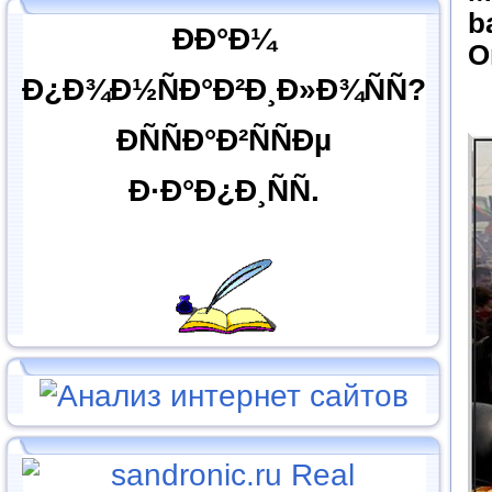
b
ÐÐ°Ð¼
O
Ð¿Ð¾Ð½ÑÐ°Ð²Ð¸Ð»Ð¾ÑÑ?
ÐÑÑÐ°Ð²ÑÑÐµ
Ð·Ð°Ð¿Ð¸ÑÑ.