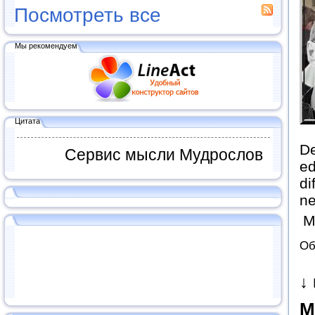
Посмотреть все
Мы рекомендуем
Цитата
De
Сервис мысли Мудрослов
ed
di
ne
М
Об
↓
M