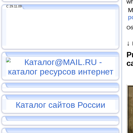
wh
С 29.11.09
М
po
Об
↓
P
c
Каталог сайтов России