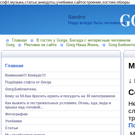
софт,музыка,статьи,анекдоты,учебники,сайтостроение,хостинг,обзоры
Sandro
Надо всегда быть человеком.
Главная
В гостях у Gorga. Беседа с интересным человеком.
Gorg
Реклама на сайте
Gorg.Наша Жизнь
Gorg.Библиоте
М
Главная
Внимание!!! Конкурс!!!
↓
Подборка софта от Gorga
Gorg.Библиотека.
С
Кому за 50.Как бросить курить и похудеть на 30 килограммов
Н
Как выжить в экстремальных условиях. Огонь, еда, вода и
крыша над головой…
сл
Фотографии
тр
Учебники
П
Статьи
М
Мы ошибаемся думая...