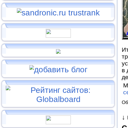
Ит
тр
ус
в 
д
М
с
Об
↓