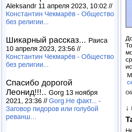
Aleksandr 11 апреля 2023, 10:02 //
Константин Чекмарёв - Общество
без религии...
До
Шикарный рассказ...
Раиса
То
10 апреля 2023, 23:56 //
м
Константин Чекмарёв - Общество
ср
без религии...
и
М
Спасибо дорогой
с
Леонид!!!..
Gorg 13 ноября
Об
2021, 23:36 //
Gorg.Не факт... -
↓
Заговор пидоров или голубой
реванш…
Т
Н