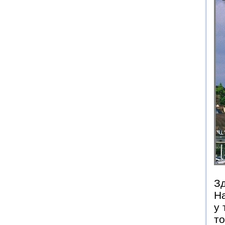
Зд
Н
у 
то