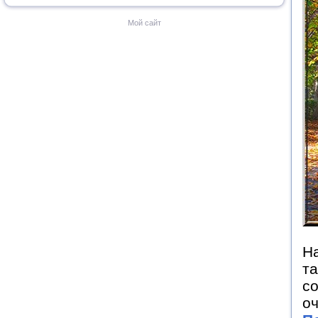
Мой сайт
На
та
со
оч