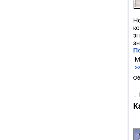
Не
ко
зн
зн
П
М
ж
Об
↓
К