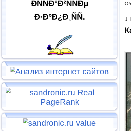
ÐÑÑÐ°Ð²ÑÑÐµ
Об
Ð·Ð°Ð¿Ð¸ÑÑ.
↓
К