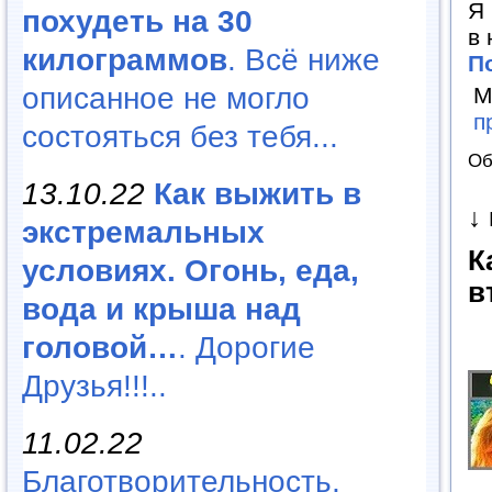
Я 
похудеть на 30
в 
килограммов
. Всё ниже
П
описанное не могло
М
п
состояться без тебя...
Об
13.10.22
Как выжить в
↓
экстремальных
К
условиях. Огонь, еда,
в
вода и крыша над
головой…
. Дорогие
Друзья!!!..
11.02.22
Благотворительность,