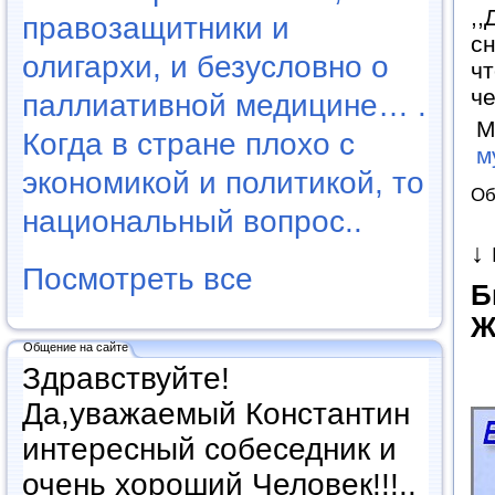
,,
правозащитники и
сн
олигархи, и безусловно о
чт
че
паллиативной медицине… .
М
Когда в стране плохо с
м
экономикой и политикой, то
Об
национальный вопрос..
↓
Посмотреть все
Б
Ж
Общение на сайте
Здравствуйте!
Да,уважаемый Константин
интересный собеседник и
очень хороший Человек!!!..