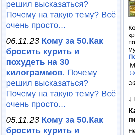
решил высказаться?
Почему на такую тему? Всё
очень просто...
К
кр
06.11.23
Кому за 50.Как
по
м
бросить курить и
П
похудеть на 30
М
килограммов
. Почему
ж
решил высказаться?
Об
Почему на такую тему? Всё
↓
очень просто...
К
п
05.11.23
Кому за 50.Как
бросить курить и
Не