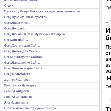
Стихи
Об
В гостях у Gorga. Беседа с интересным человеком.
Gorg.Публикации за рубежом
↓
Gorg.Наша Жизнь
Gorg.Не факт...
И
Gorg.Любовь и Секс.Мужчина и Женщина
б
Gorg.Интернет...
Gorg.Хостинг для Сайта
Пр
Gorg.Домен для Сайта
ст
Gorg.Конструктор Сайтов
вн
Gorg.Наполнение Сайта
вз
Gorg.Полезное для Сайта
з
Gorg.Фильмотека
М
Дмитрий Халезов
Константин Чекмарёв
Об
Леонид Андреев
Леонид Западенко
↓
Яна Черничкина
Т
Цитаты известных людей от Gorga