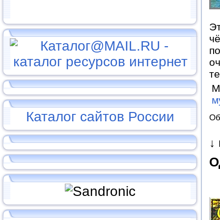
Э
чё
по
о
т
М
м
Каталог сайтов России
Об
↓
О