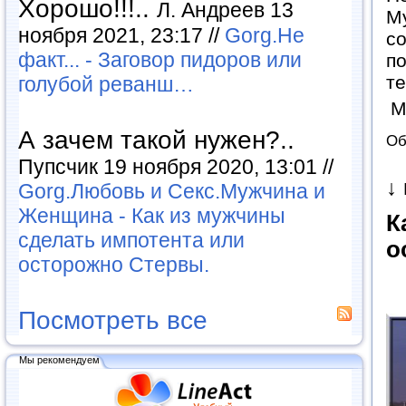
Хорошо!!!..
Л. Андреев 13
М
ноября 2021, 23:17 //
Gorg.Не
со
факт... - Заговор пидоров или
по
т
голубой реванш…
М
А зачем такой нужен?..
Об
Пупсчик 19 ноября 2020, 13:01 //
↓
Gorg.Любовь и Секс.Мужчина и
Женщина - Как из мужчины
К
сделать импотента или
о
осторожно Стервы.
Посмотреть все
Мы рекомендуем