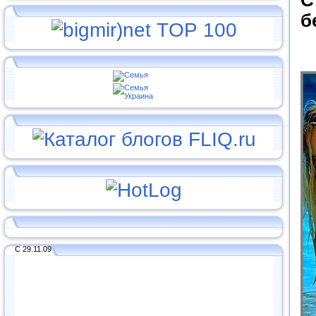
С
б
С 29.11.09