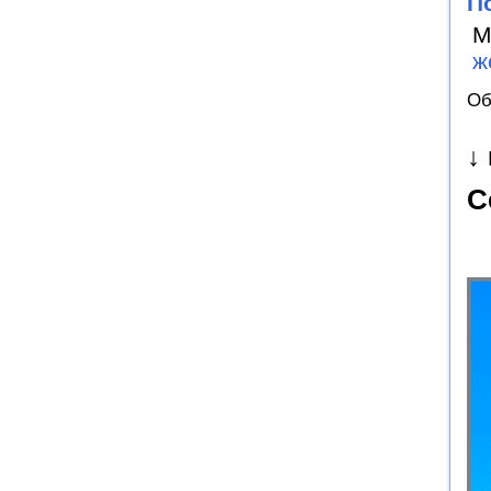
П
М
ж
Об
↓
С