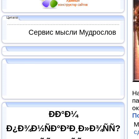
Цитата
Сервис мысли Мудрослов
На
п
ок
ÐÐ°Ð¼
П
М
Ð¿Ð¾Ð½ÑÐ°Ð²Ð¸Ð»Ð¾ÑÑ?
с