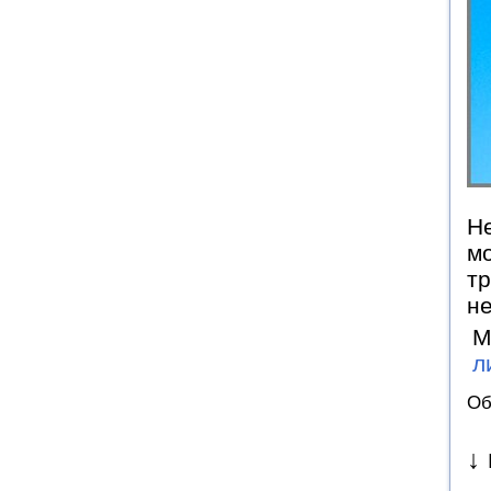
Не
мо
тр
не
М
л
Об
↓