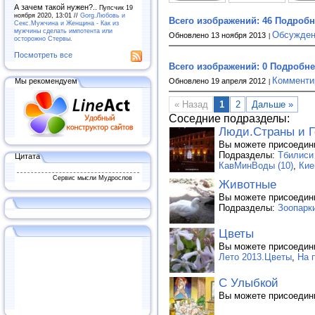
А зачем такой нужен?..
Пупсчик 19
ноября 2020, 13:01 //
Gorg.Любовь и
Всего изображений: 46
Подробне
Секс.Мужчина и Женщина - Как из
мужчины сделать импотента или
Обсужден
Обновлено 13 ноября 2013
осторожно Стервы.
Посмотреть все
Всего изображений: 0
Подробнее
Комменти
Мы рекомендуем
Обновлено 19 апреля 2012
« Назад
1
2
Дальше »
Соседние подразделы:
Люди.Страны и Г
Вы можете присоедин
Подразделы:
Тбилиси 
Цитата
КавМинВоды (10)
,
Кие
Сервис мысли Мудрослов
Животные
Вы можете присоедин
Подразделы:
Зоопарк
Цветы
Вы можете присоедин
Лето 2013.Цветы
,
На 
С Улыбкой
Вы можете присоедин