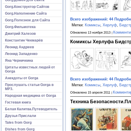
Gorg.Конструктор Сайтов
Gorg.Наполнение Сайта
Всего изображений: 44
Подробне
Gorg.Полезное для Сайта
Метки:
Комиксы
,
Херлуф
,
Бидст
Gorg.Фильмотека
Комменти
Обновлено 13 ноября 2013
Дмитрий Халезов
Константин Чекмарёв
Комиксы Херлуфа Бидст
Леонид Андреев
Леонид Западенко
Яна Черничкина
Цитаты известных людей от
Gorga
Анекдоты от Gorga
Всего изображений: 44
Подробне
Прослушать статьи Gorga в
Метки:
Комиксы
,
Херлуф
,
Бидст
МР3.
Комменти
Обновлено 15 апреля 2011
Народная медицина от Gorga
Техника Безопасности.П
Гостевая книга
Белая Калитва.Путеводитель
Друзья Прислали
Tales from Gorg
Dishes from Gorg