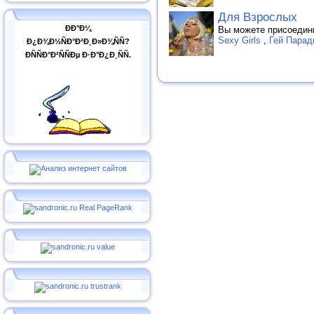
Для Взрослых
ÐÐ°Ð¼
Вы можете присоедин
Sexy Girls
,
Гей Парад
Ð¿Ð¾Ð½ÑÐ°Ð²Ð¸Ð»Ð¾ÑÑ?
ÐÑÑÐ°Ð²ÑÑÐµ Ð·Ð°Ð¿Ð¸ÑÑ.