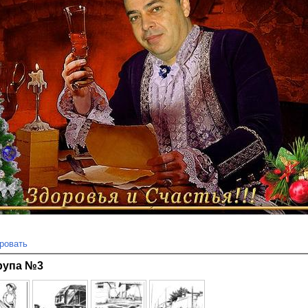
ровать
рупа №3