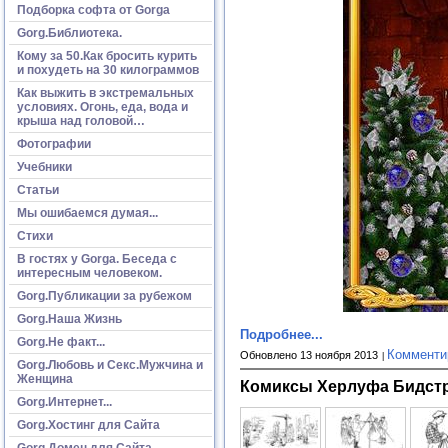
Подборка софта от Gorga
Gorg.Библиотека.
Кому за 50.Как бросить курить
и похудеть на 30 килограммов
Как выжить в экстремальных
условиях. Огонь, еда, вода и
крыша над головой…
Фотографии
Учебники
Статьи
Мы ошибаемся думая...
Стихи
В гостях у Gorga. Беседа с
интересным человеком.
Gorg.Публикации за рубежом
Gorg.Наша Жизнь
Подробнее...
Gorg.Не факт...
Комменти
Обновлено 13 ноября 2013
Gorg.Любовь и Секс.Мужчина и
Женщина
Комиксы Херлуфа Бидст
Gorg.Интернет...
Gorg.Хостинг для Сайта
Gorg.Домен для Сайта