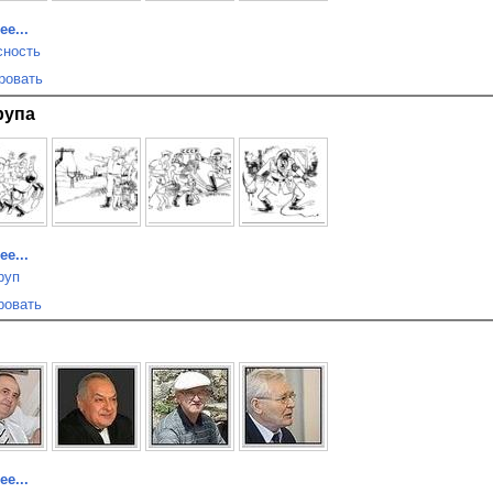
е...
сность
ровать
рупа
е...
руп
ровать
е...