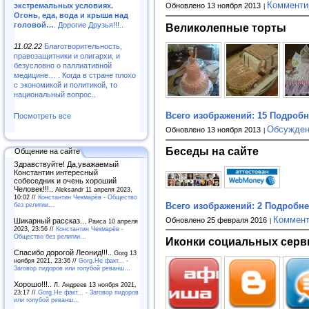
Комменти
экстремальных условиях.
Обновлено 13 ноября 2013
Огонь, еда, вода и крыша над
головой…
. Дорогие Друзья!!!..
Великолепные торты
11.02.22
Благотворительность,
правозащитники и олигархи, и
безусловно о паллиативной
медицине… . Когда в стране плохо
с экономикой и политикой, то
национальный вопрос..
Всего изображений: 15
Подробне
Посмотреть все
Обсужден
Обновлено 13 ноября 2013
Беседы на сайте
Общение на сайте
Здравствуйте! Да,уважаемый
Константин интересный
собеседник и очень хороший
Человек!!!..
Aleksandr 11 апреля 2023,
10:02 //
Константин Чекмарёв - Общество
Всего изображений: 2
Подробнее
без религии...
Коммент
Обновлено 25 февраля 2016
Шикарный рассказ...
Раиса 10 апреля
2023, 23:56 //
Константин Чекмарёв -
Общество без религии...
Иконки социальных серв
Спасибо дорогой Леонид!!!..
Gorg 13
ноября 2021, 23:36 //
Gorg.Не факт... -
Заговор пидоров или голубой реванш…
Хорошо!!!..
Л. Андреев 13 ноября 2021,
23:17 //
Gorg.Не факт... - Заговор пидоров
или голубой реванш…