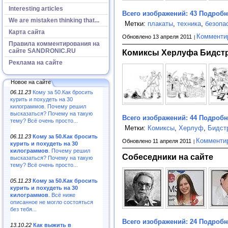
Interesting articles
Всего изображений: 43
Подробне
We are mistaken thinking that...
Метки:
плакаты
,
техника
,
безопа
Карта сайта
Комменти
Обновлено 13 апреля 2011
Правила комментирования на
сайте SANDRONIC.RU
Комиксы Херлуфа Бидст
Реклама на сайте
Новое на сайте
06.11.23
Кому за 50.Как бросить
курить и похудеть на 30
килограммов. Почему решил
высказаться? Почему на такую
Всего изображений: 44
Подробне
тему? Всё очень просто...
Метки:
Комиксы
,
Херлуф
,
Бидст
06.11.23
Кому за 50.Как бросить
Комменти
Обновлено 11 апреля 2011
курить и похудеть на 30
килограммов
. Почему решил
Собеседники на сайте
высказаться? Почему на такую
тему? Всё очень просто...
05.11.23
Кому за 50.Как бросить
курить и похудеть на 30
килограммов
. Всё ниже
описанное не могло состояться
без тебя...
Всего изображений: 24
Подробне
13.10.22
Как выжить в