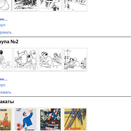
е...
руп
ровать
рупа №2
е...
руп
ровать
лакаты