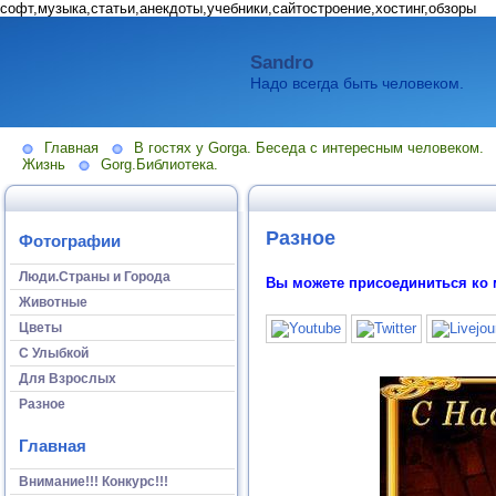
софт,музыка,статьи,анекдоты,учебники,сайтостроение,хостинг,обзоры
Sandro
Надо всегда быть человеком.
Главная
В гостях у Gorga. Беседа с интересным человеком.
Жизнь
Gorg.Библиотека.
Разное
Фотографии
Люди.Страны и Города
Вы можете присоединиться ко 
Животные
Цветы
С Улыбкой
Для Взрослых
Разное
Главная
Внимание!!! Конкурс!!!