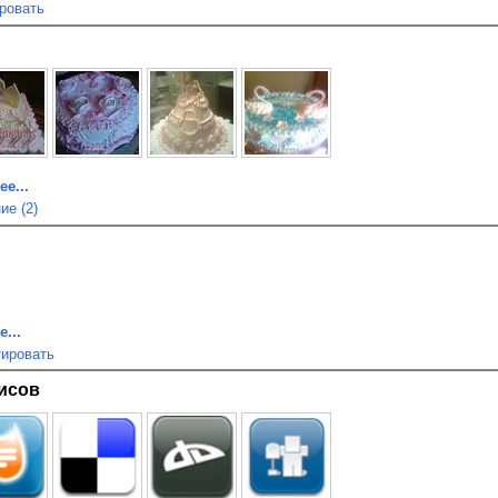
ровать
е...
ие (2)
...
ировать
исов