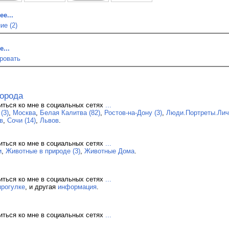
е...
ие (2)
...
ровать
орода
иться ко мне в социальных сетях
...
(3)
,
Москва
,
Белая Калитва (82)
,
Ростов-на-Дону (3)
,
Люди.Портреты.Личн
в
,
Сочи (14)
,
Львов
.
иться ко мне в социальных сетях
...
и
,
Животные в природе (3)
,
Животные Дома
.
иться ко мне в социальных сетях
...
прогулке
, и другая
информация
.
иться ко мне в социальных сетях
...