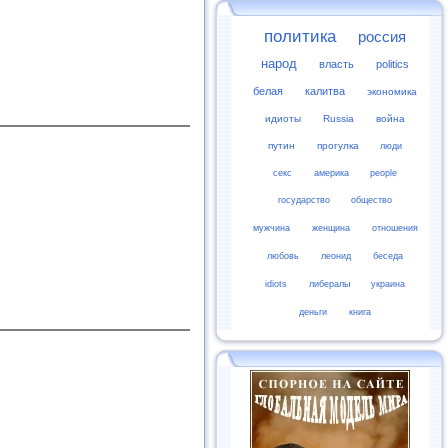
политика
россия
народ
власть
politics
белая
калитва
экономика
идиоты
Russia
война
путин
прогулка
люди
секс
америка
people
государство
общество
мужчина
женщина
отношения
любовь
леонид
беседа
idiots
либералы
украина
деньги
книга