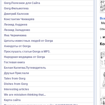
Gorg.Полезное для Сайта
Gorg.Фильмотека
Дмитрий Халезов
Все
Константин Чекмарёв
Ме
Леонид Андреев
Обн
Леонид Западенко
Яна Черничкина
↓ 
Цитаты известных людей от Gorga
Ко
Анекдоты от Gorga
Прослушать статьи Gorga в МР3.
Народная медицина от Gorga
Гостевая книга
Белая Калитва.Путеводитель
Друзья Прислали
Tales from Gorg
Dishes from Gorg
Interesting articles
We are mistaken thinking that...
Карта сайта