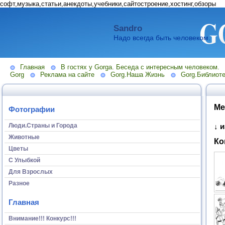
софт,музыка,статьи,анекдоты,учебники,сайтостроение,хостинг,обзоры
Sandro
Надо всегда быть человеком.
Главная
В гостях у Gorga. Беседа с интересным человеком.
Gorg
Реклама на сайте
Gorg.Наша Жизнь
Gorg.Библиоте
Ме
Фотографии
Люди.Страны и Города
↓ 
Животные
Ко
Цветы
С Улыбкой
Для Взрослых
Разное
Главная
Внимание!!! Конкурс!!!