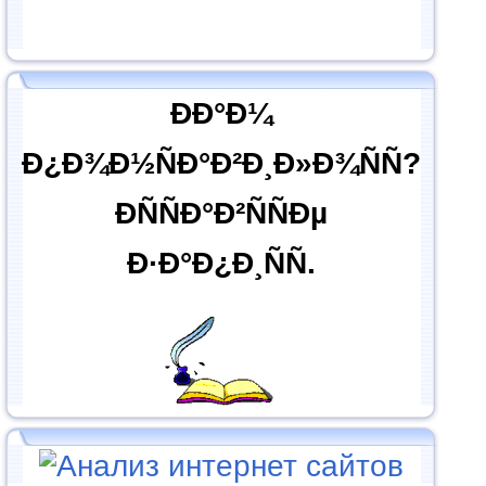
ÐÐ°Ð¼
Ð¿Ð¾Ð½ÑÐ°Ð²Ð¸Ð»Ð¾ÑÑ?
ÐÑÑÐ°Ð²ÑÑÐµ
Ð·Ð°Ð¿Ð¸ÑÑ.