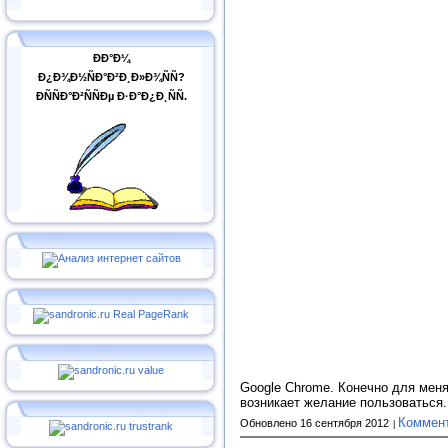
ÐÐ°Ð¼
Ð¿Ð¾Ð½ÑÐ°Ð²Ð¸Ð»Ð¾ÑÑ?
ÐÑÑÐ°Ð²ÑÑÐµ Ð·Ð°Ð¿Ð¸ÑÑ.
Google Chrome. Конечно для меня
возникает желание пользоваться
Коммен
Обновлено 16 сентября 2012