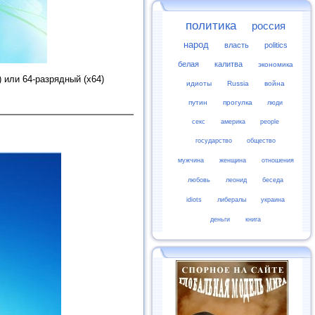
политика
россия
народ
власть
politics
белая
калитва
экономика
 или 64-разрядный (x64)
идиоты
Russia
война
путин
прогулка
люди
секс
америка
people
государство
общество
мужчина
женщина
отношения
любовь
леонид
беседа
idiots
либералы
украина
деньги
книга