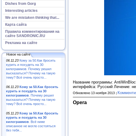
Dishes from Gorg
Interesting articles
We are mistaken thinking that...
Карта сайта
Правила комментирования на
сайте SANDRONIC.RU
Реклама на сайте
Новое на сайте
06.11.23
Кому за 50.Как бросить
курить и похудеть на 30
килограммов. Почему решил
высказаться? Почему на такую
тему? Всё очень просто...
Название программы: AntiWinBloc
интерфейса: Русский Лечение: н
06.11.23
Кому за 50.Как бросить
курить и похудеть на 30
Комменти
Обновлено 13 ноября 2013
килограммов
. Почему решил
высказаться? Почему на такую
Opera
тему? Всё очень просто...
05.11.23
Кому за 50.Как бросить
курить и похудеть на 30
килограммов
. Всё ниже
описанное не могло состояться
без тебя...