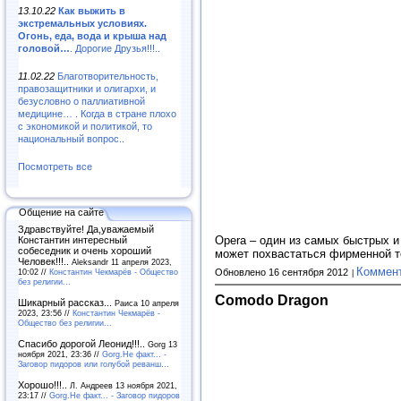
13.10.22
Как выжить в
экстремальных условиях.
Огонь, еда, вода и крыша над
головой…
. Дорогие Друзья!!!..
11.02.22
Благотворительность,
правозащитники и олигархи, и
безусловно о паллиативной
медицине… . Когда в стране плохо
с экономикой и политикой, то
национальный вопрос..
Посмотреть все
Общение на сайте
Здравствуйте! Да,уважаемый
Opera – один из самых быстрых и 
Константин интересный
собеседник и очень хороший
может похвастаться фирменной т
Человек!!!..
Aleksandr 11 апреля 2023,
Коммен
Обновлено 16 сентября 2012
10:02 //
Константин Чекмарёв - Общество
без религии...
Comodo Dragon
Шикарный рассказ...
Раиса 10 апреля
2023, 23:56 //
Константин Чекмарёв -
Общество без религии...
Спасибо дорогой Леонид!!!..
Gorg 13
ноября 2021, 23:36 //
Gorg.Не факт... -
Заговор пидоров или голубой реванш…
Хорошо!!!..
Л. Андреев 13 ноября 2021,
23:17 //
Gorg.Не факт... - Заговор пидоров