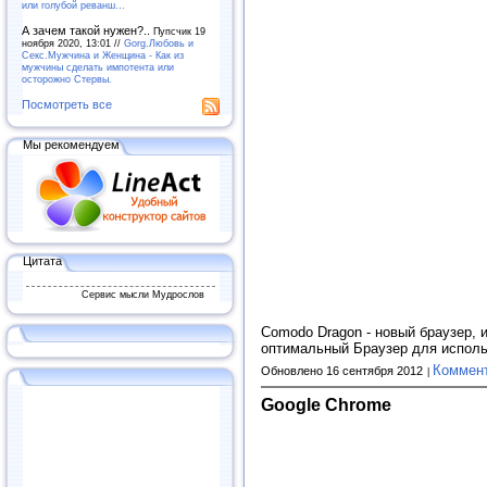
или голубой реванш…
А зачем такой нужен?..
Пупсчик 19
ноября 2020, 13:01 //
Gorg.Любовь и
Секс.Мужчина и Женщина - Как из
мужчины сделать импотента или
осторожно Стервы.
Посмотреть все
Мы рекомендуем
Цитата
Сервис мысли Мудрослов
Comodo Dragon - новый браузер,
оптимальный Браузер для исполь
Коммен
Обновлено 16 сентября 2012
Google Chrome