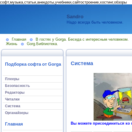
софт,музыка,статьи,анекдоты,учебники,сайтостроение,хостинг,обзоры
Sandro
Надо всегда быть человеком.
Главная
В гостях у Gorga. Беседа с интересным человеком.
Жизнь
Gorg.Библиотека.
Система
Подборка софта от Gorga
Плееры
Безопасность
Редакторы
Читалки
Система
Органайзеры
Вы можете присоединиться ко 
Главная