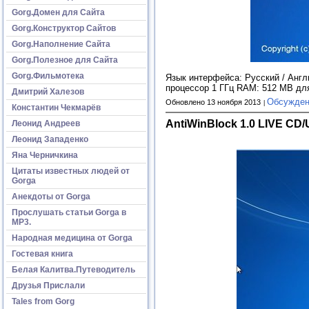
Gorg.Домен для Сайта
Gorg.Конструктор Сайтов
Gorg.Наполнение Сайта
Gorg.Полезное для Сайта
Gorg.Фильмотека
Язык интерфейса: Русский / Англ
процессор 1 ГГц RAM: 512 MB дл
Дмитрий Халезов
Обсужден
Обновлено 13 ноября 2013
Константин Чекмарёв
AntiWinBlock 1.0 LIVE CD
Леонид Андреев
Леонид Западенко
Яна Черничкина
Цитаты известных людей от
Gorga
Анекдоты от Gorga
Прослушать статьи Gorga в
МР3.
Народная медицина от Gorga
Гостевая книга
Белая Калитва.Путеводитель
Друзья Прислали
Tales from Gorg