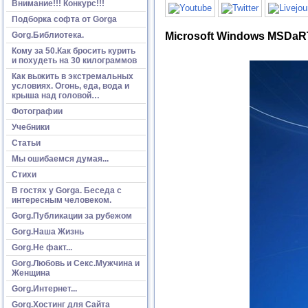
Внимание!!! Конкурс!!!
Подборка софта от Gorga
Microsoft Windows MSDaRT 
Gorg.Библиотека.
Кому за 50.Как бросить курить
и похудеть на 30 килограммов
Как выжить в экстремальных
условиях. Огонь, еда, вода и
крыша над головой…
Фотографии
Учебники
Статьи
Мы ошибаемся думая...
Стихи
В гостях у Gorga. Беседа с
интересным человеком.
Gorg.Публикации за рубежом
Gorg.Наша Жизнь
Gorg.Не факт...
Gorg.Любовь и Секс.Мужчина и
Женщина
Gorg.Интернет...
Gorg.Хостинг для Сайта