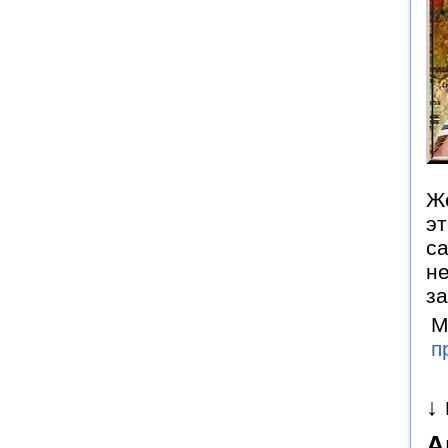
Ж
эт
са
не
за
М
п
↓
А