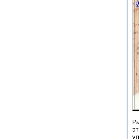
Ра
эт
у