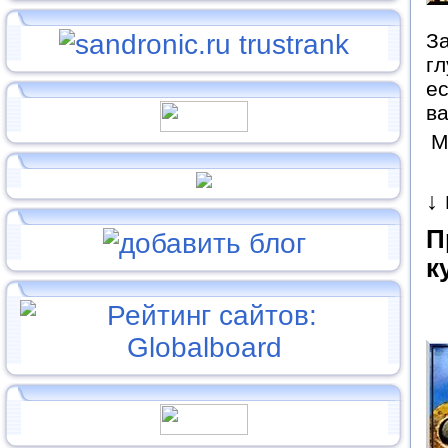
З
гл
ес
ва
М
↓
П
к