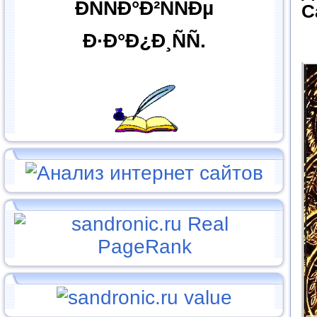
ÐÑÑÐ°Ð²ÑÑÐµ
С
Ð·Ð°Ð¿Ð¸ÑÑ.