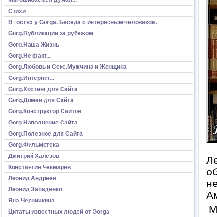
Стихи
В гостях у Gorga. Беседа с интересным человеком.
Gorg.Публикации за рубежом
Gorg.Наша Жизнь
Gorg.Не факт...
Gorg.Любовь и Секс.Мужчина и Женщина
Gorg.Интернет...
Gorg.Хостинг для Сайта
Gorg.Домен для Сайта
Gorg.Конструктор Сайтов
Gorg.Наполнение Сайта
Gorg.Полезное для Сайта
Gorg.Фильмотека
Дмитрий Халезов
Ле
Константин Чекмарёв
об
Леонид Андреев
не
Леонид Западенко
Ам
Яна Черничкина
М
Цитаты известных людей от Gorga