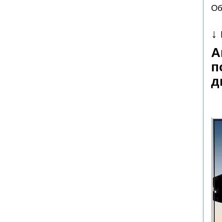
Об
↓
А
п
д