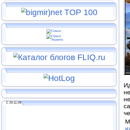
Ид
не
не
С 29.11.09
са
ч
М
и