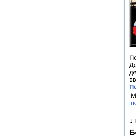
По
До
де
вв
П
М
п
↓
Б