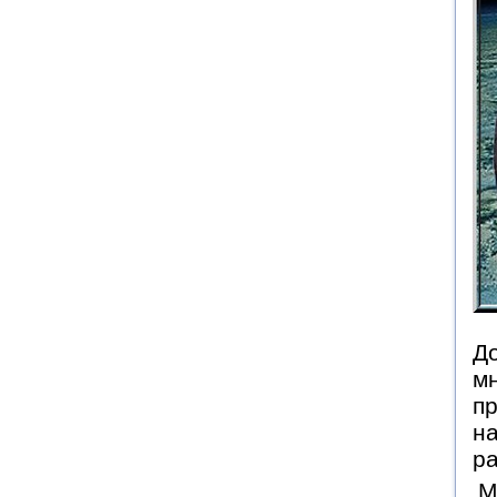
До
мн
пр
на
р
М