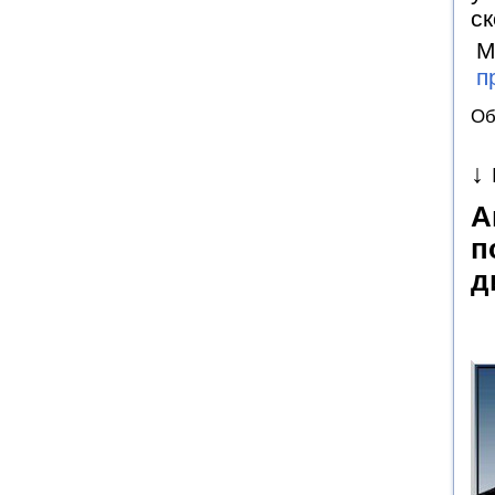
с
М
п
Об
↓
А
п
д