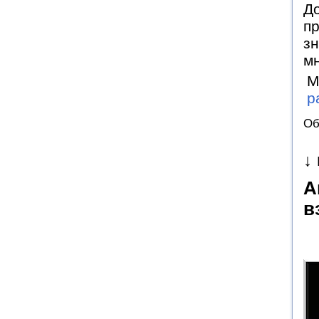
До
пр
зн
м
М
р
Об
↓
А
в