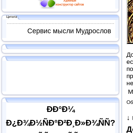
Цитата
Сервис мысли Мудрослов
До
ес
по
пр
не
М
Об
ÐÐ°Ð¼
↓
Ð¿Ð¾Ð½ÑÐ°Ð²Ð¸Ð»Ð¾ÑÑ?
Д