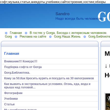
софт,музыка,статьи,анекдоты,учебники,сайтостроение,хостинг,обзоры
Sandro
Надо всегда быть человеком.
Главная
В гостях у Gorga. Беседа с интересным человеком.
Gorg
Реклама на сайте
Gorg.Наша Жизнь
Gorg.Библиоте
М
Главная
Внимание!!! Конкурс!!!
↓
Подборка софта от Gorga
Gorg.Библиотека.
Н
Кому за 50.Как бросить курить и похудеть на 30 килограммов
Как выжить в экстремальных условиях. Огонь, еда, вода и
крыша над головой…
Фотографии
Учебники
Статьи
Мы ошибаемся думая...