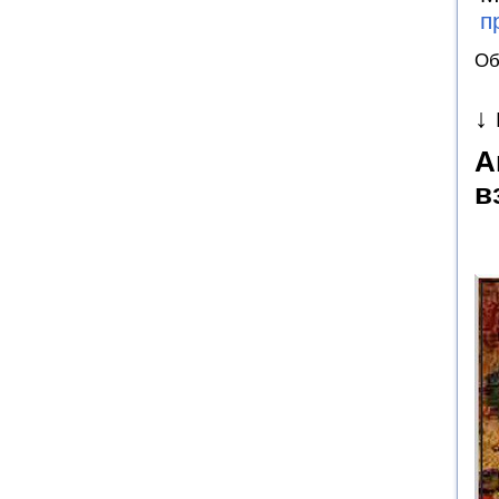
п
Об
↓
А
в