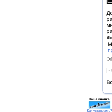
До
р
ми
ра
в
М
п
Об
« 
Вс
Наша кнопка:
Как установить?