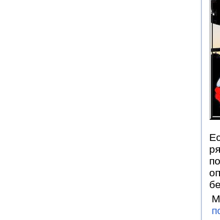
Ес
ря
по
о
б
М
п