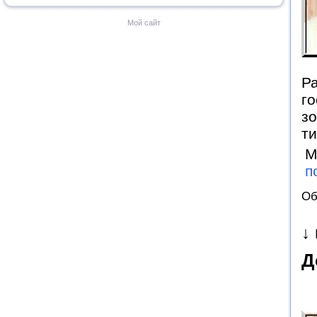
Мой сайт
Ра
го
зо
ти
М
п
Об
↓
Д