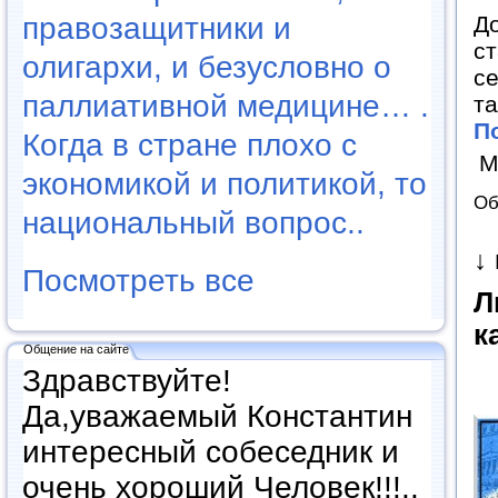
До
правозащитники и
ст
олигархи, и безусловно о
се
паллиативной медицине… .
та
П
Когда в стране плохо с
М
экономикой и политикой, то
Об
национальный вопрос..
↓
Посмотреть все
Л
к
Общение на сайте
Здравствуйте!
Да,уважаемый Константин
интересный собеседник и
очень хороший Человек!!!..