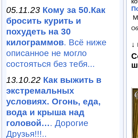
ко
П
05.11.23
Кому за 50.Как
М
бросить курить и
Об
похудеть на 30
килограммов
. Всё ниже
↓
описанное не могло
С
состояться без тебя...
ш
13.10.22
Как выжить в
экстремальных
условиях. Огонь, еда,
вода и крыша над
головой…
. Дорогие
Друзья!!!..