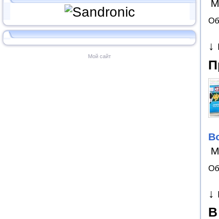
М
Об
↓
Мой сайт
П
В
М
Об
↓
В