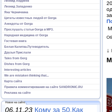
Леонид Андреев
20
Леонид Западенко
о
Яна Черничкина
за
Цитаты известных людей от Gorga
П
Анекдоты от Gorga
М
Прослушать статьи Gorga в МР3.
Народная медицина от Gorga
Об
Гостевая книга
Белая Калитва.Путеводитель
↓
Друзья Прислали
Tales from Gorg
М
Dishes from Gorg
Interesting articles
We are mistaken thinking that...
Карта сайта
Правила комментирования на сайте SANDRONIC.RU
Реклама на сайте
Новое на сайте
06.11.23
Кому за 50.Как