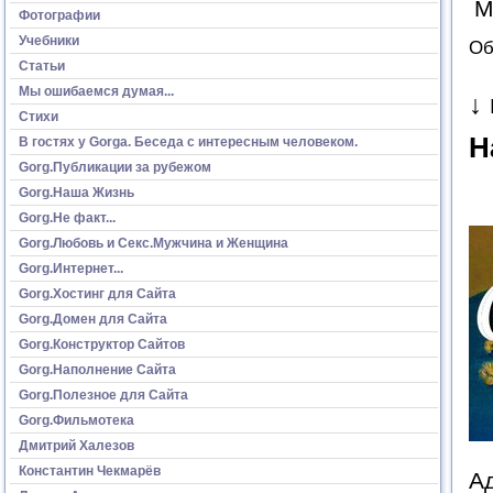
М
Фотографии
Учебники
Об
Статьи
Мы ошибаемся думая...
↓
Стихи
Н
В гостях у Gorga. Беседа с интересным человеком.
Gorg.Публикации за рубежом
Gorg.Наша Жизнь
Gorg.Не факт...
Gorg.Любовь и Секс.Мужчина и Женщина
Gorg.Интернет...
Gorg.Хостинг для Сайта
Gorg.Домен для Сайта
Gorg.Конструктор Сайтов
Gorg.Наполнение Сайта
Gorg.Полезное для Сайта
Gorg.Фильмотека
Дмитрий Халезов
Константин Чекмарёв
Ад