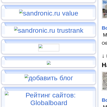
В
М
Об
↓
Н
В
М