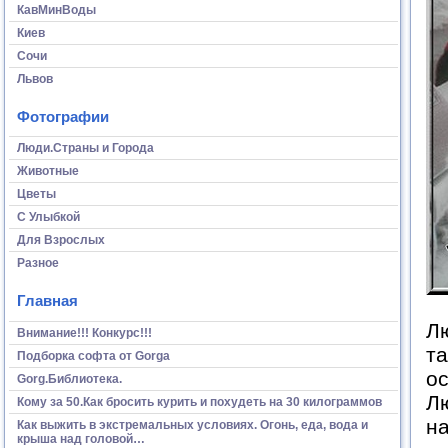
КавМинВоды
Киев
Сочи
Львов
Фотографии
Люди.Страны и Города
Животные
Цветы
С Улыбкой
Для Взрослых
Разное
Главная
Лю
Внимание!!! Конкурс!!!
та
Подборка софта от Gorga
ос
Gorg.Библиотека.
Лю
Кому за 50.Как бросить курить и похудеть на 30 килограммов
на
Как выжить в экстремальных условиях. Огонь, еда, вода и
крыша над головой…