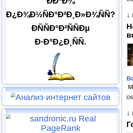
ÐÐ°Ð¼
Ð¿Ð¾Ð½ÑÐ°Ð²Ð¸Ð»Ð¾ÑÑ?
↓
Н
ÐÑÑÐ°Ð²ÑÑÐµ
в
Ð·Ð°Ð¿Ð¸ÑÑ.
В
М
Об
↓
Г