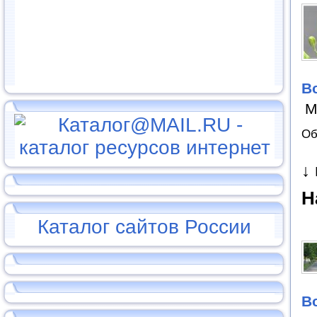
В
М
Об
↓
Н
Каталог сайтов России
В