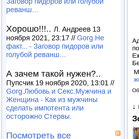
Заговор пидоров или голубой
реванш…
Хорошо!!!..
Л. Андреев 13
ноября 2021, 23:17 //
Gorg.Не
Ад
факт... - Заговор пидоров или
по
голубой реванш…
Еж
Б
М
А зачем такой нужен?..
ж
Пупсчик 19 ноября 2020, 13:01 //
Gorg.Любовь и Секс.Мужчина и
Об
Женщина - Как из мужчины
↓
сделать импотента или
осторожно Стервы.
З
Посмотреть все