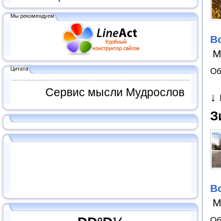
Мы рекомендуем
В
М
Цитата
Об
Сервис мысли Мудрослов
↓
З
В
М
Об