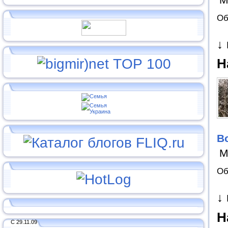
Об
↓
Н
В
М
Об
↓
Н
С 29.11.09