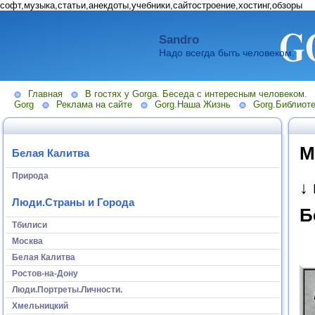
софт,музыка,статьи,анекдоты,учебники,сайтостроение,хостинг,обзоры
Sandro
Надо всегда быть человеком.
Главная
В гостях у Gorga. Беседа с интересным человеком.
Gorg
Реклама на сайте
Gorg.Наша Жизнь
Gorg.Библиоте
М
Белая Калитва
Природа
↓
Люди.Страны и Города
Б
Тбилиси
Москва
Белая Калитва
Ростов-на-Дону
Люди.Портреты.Личности.
Хмельницкий