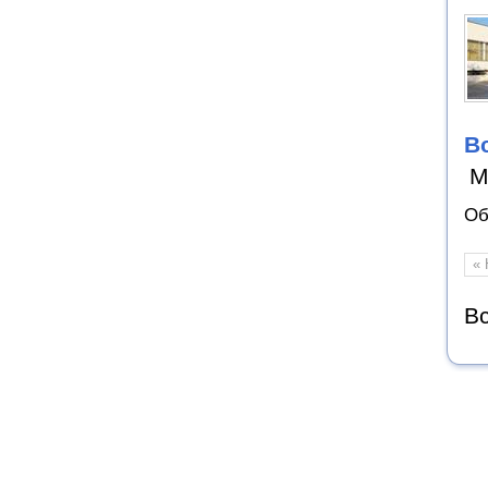
В
М
Об
« 
Вс