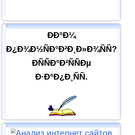
ÐÐ°Ð¼
Ð¿Ð¾Ð½ÑÐ°Ð²Ð¸Ð»Ð¾ÑÑ?
ÐÑÑÐ°Ð²ÑÑÐµ
Ð·Ð°Ð¿Ð¸ÑÑ.