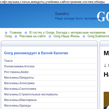
софт,музыка,статьи,анекдоты,учебники,сайтостроение,хостинг,обзоры
Sandro
Надо всегда быть человеком.
Главная
В гостях у Gorga. Беседа с интересным человеком.
Gorg
Реклама на сайте
Gorg.Наша Жизнь
Gorg.Библиоте
М
Gorg рекомендует в Белой Калитве
Такси
↓
Поликлиники.Аптеки
Рестораны,Кафе
Н
Магазины.Продукты
Магазины.Электрика
Магазины.Сантехника
Магазины.Строительные материалы
Магазины.Ювелирные
Магазины.Одежда