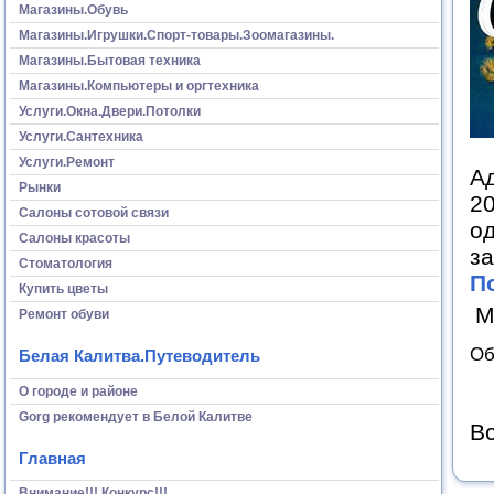
Магазины.Обувь
Магазины.Игрушки.Спорт-товары.Зоомагазины.
Магазины.Бытовая техника
Магазины.Компьютеры и оргтехника
Услуги.Окна.Двери.Потолки
Услуги.Сантехника
Услуги.Ремонт
Ад
Рынки
20
Салоны сотовой связи
о
Салоны красоты
за
Стоматология
П
Купить цветы
М
Ремонт обуви
Об
Белая Калитва.Путеводитель
О городе и районе
Gorg рекомендует в Белой Калитве
Вс
Главная
Внимание!!! Конкурс!!!