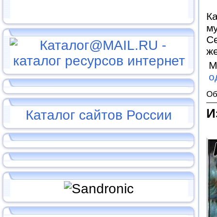
Ка
му
Се
ж
М
о
Об
И
Каталог сайтов России