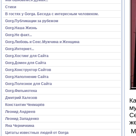
Стихи
В гостях у Gorga. Беседа с интересным человеком.
Gorg.Публикации за рубежом
Gorg.Наша Жизнь
Gorg.Не факт...
Gorg.Любовь и Секс.Мужчина и Женщина
Gorg.Интернет...
Gorg.Хостинг для Сайта
Gorg.Домен для Сайта
Gorg.Конструктор Сайтов
Gorg.Наполнение Сайта
Gorg.Полезное для Сайта
Gorg.Фильмотека
Дмитрий Халезов
Ка
Константин Чекмарёв
му
Леонид Андреев
Се
Леонид Западенко
ж
Яна Черничкина
М
Цитаты известных людей от Gorga