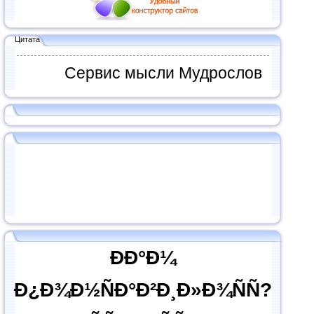
Цитата
Сервис мысли Мудрослов
ÐÐ°Ð¼
Ð¿Ð¾Ð½ÑÐ°Ð²Ð¸Ð»Ð¾ÑÑ?