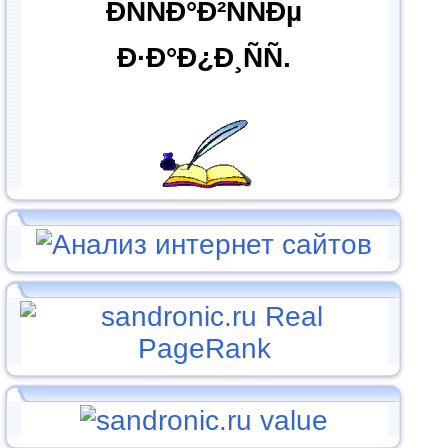
ÐÑÑÐ°Ð²ÑÑÐµ
Ð·Ð°Ð¿Ð¸ÑÑ.