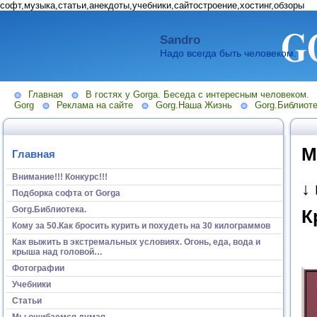
софт,музыка,статьи,анекдоты,учебники,сайтостроение,хостинг,обзоры
Sandro
Надо всегда быть человеком.
Главная
В гостях у Gorga. Беседа с интересным человеком.
Gorg
Реклама на сайте
Gorg.Наша Жизнь
Gorg.Библиоте
М
Главная
Внимание!!! Конкурс!!!
↓
Подборка софта от Gorga
Gorg.Библиотека.
К
Кому за 50.Как бросить курить и похудеть на 30 килограммов
Как выжить в экстремальных условиях. Огонь, еда, вода и
крыша над головой…
Фотографии
Учебники
Статьи
Мы ошибаемся думая...