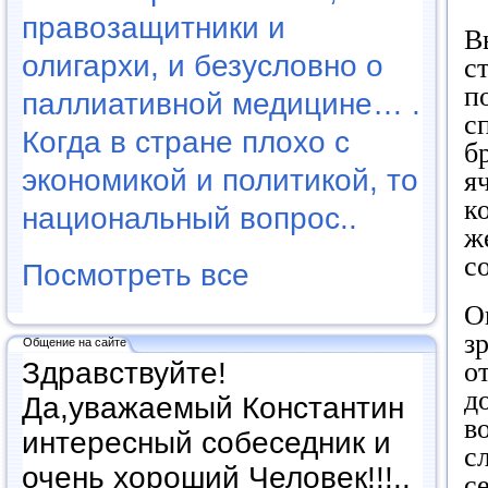
правозащитники и
В
олигархи, и безусловно о
с
п
паллиативной медицине… .
с
Когда в стране плохо с
б
экономикой и политикой, то
я
к
национальный вопрос..
ж
с
Посмотреть все
О
з
Общение на сайте
Здравствуйте!
о
д
Да,уважаемый Константин
в
интересный собеседник и
с
очень хороший Человек!!!..
с