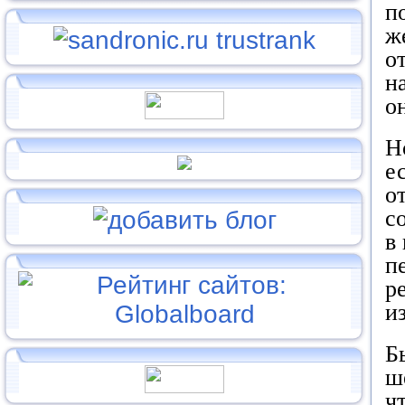
п
ж
о
н
о
Н
е
о
с
в
п
р
и
Б
ш
ч