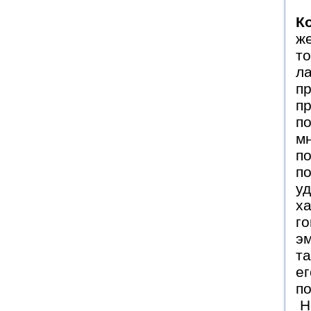
К
ж
то
л
пр
пр
по
м
п
по
уд
ха
го
э
та
ег
п
Н