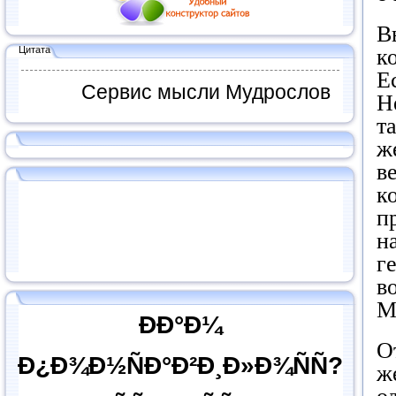
В
Цитата
к
Е
Сервис мысли Мудрослов
Н
т
ж
в
к
п
н
г
в
М
ÐÐ°Ð¼
О
Ð¿Ð¾Ð½ÑÐ°Ð²Ð¸Ð»Ð¾ÑÑ?
ж