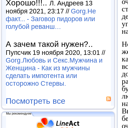
о
Хорошо!!!..
Л. Андреев 13
с
ноября 2021, 23:17 //
Gorg.Не
д
факт... - Заговор пидоров или
у
голубой реванш…
н
А зачем такой нужен?..
Н
ж
Пупсчик 19 ноября 2020, 13:01 //
к
Gorg.Любовь и Секс.Мужчина и
в
Женщина - Как из мужчины
д
сделать импотента или
р
осторожно Стервы.
б
л
Посмотреть все
н
В
Мы рекомендуем
б
о