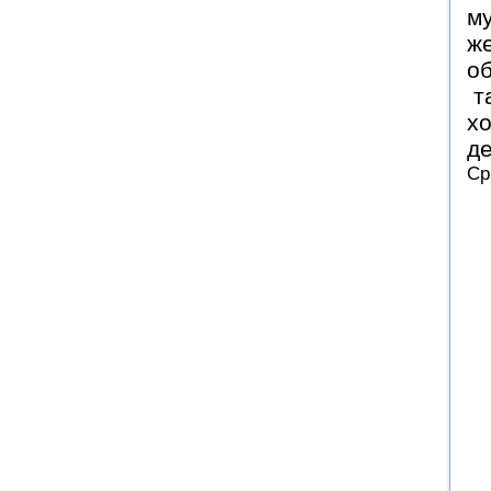
му
же
об
та
хо
де
Ср