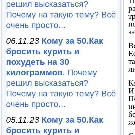
Т
решил высказаться?
р
Почему на такую тему? Всё
т
п
очень просто...
з
06.11.23
Кому за 50.Как
В
бросить курить и
Е
т
похудеть на 30
л
килограммов
. Почему
решил высказаться?
К
И
Почему на такую тему? Всё
П
очень просто...
н
б
05.11.23
Кому за 50.Как
ж
бросить курить и