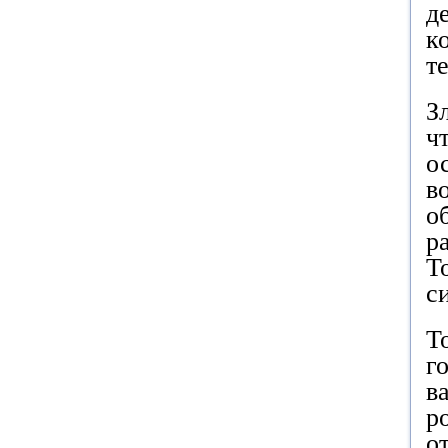
д
к
т
З
ч
о
в
о
р
Т
с
Т
г
в
р
о