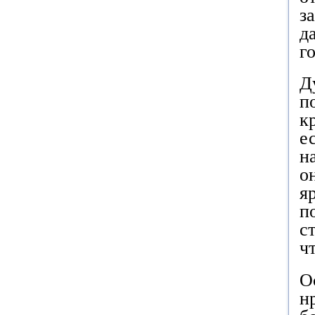
з
д
г
Д
п
к
е
н
о
я
п
с
ч
О
н