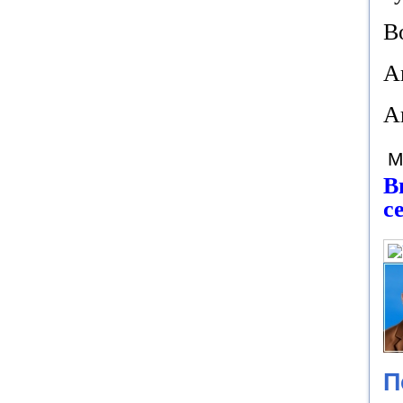
В
А
А
М
В
с
П