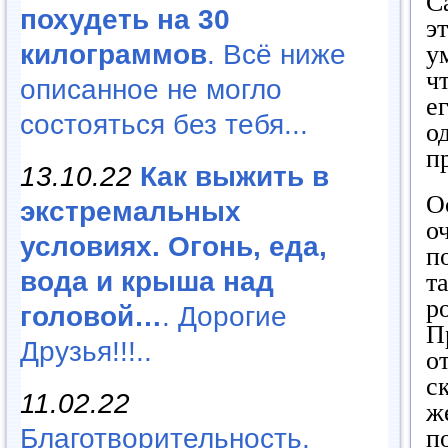
С
похудеть на 30
э
килограммов
. Всё ниже
у
ч
описанное не могло
е
состояться без тебя...
о
п
13.10.22
Как выжить в
О
экстремальных
о
условиях. Огонь, еда,
п
вода и крыша над
т
р
головой…
. Дорогие
П
Друзья!!!..
о
с
11.02.22
ж
Благотворительность,
п