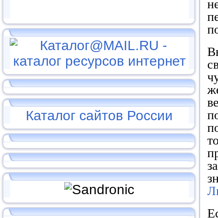
н
п
п
В
с
ч
ж
в
Каталог сайтов России
п
п
т
п
з
з
Л
Е