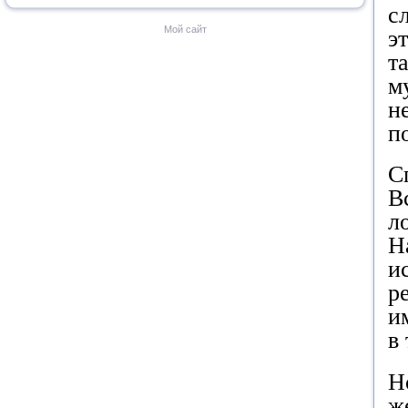
с
Мой сайт
э
т
м
н
п
С
В
л
Н
и
р
и
в
Н
ж