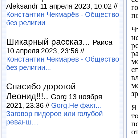
Aleksandr 11 апреля 2023, 10:02 //
г
Константин Чекмарёв - Общество
п
без религии...
Ч
и
Шикарный рассказ...
Раиса
р
10 апреля 2023, 23:56 //
р
Константин Чекмарёв - Общество
м
без религии...
с
в
м
Спасибо дорогой
з
Леонид!!!..
Gorg 13 ноября
2021, 23:36 //
Gorg.Не факт... -
Я
Заговор пидоров или голубой
т
реванш…
п
о