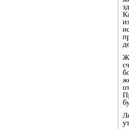
з
К
и
и
п
д
Ж
с
б
ж
о
П
б
Л
у