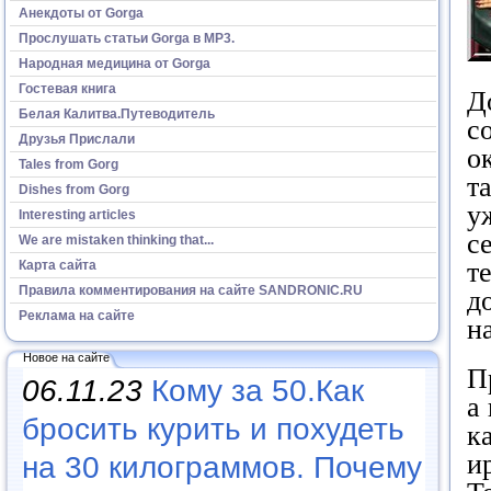
Анекдоты от Gorga
Прослушать статьи Gorga в МР3.
Народная медицина от Gorga
Гостевая книга
Д
Белая Калитва.Путеводитель
с
Друзья Прислали
о
Tales from Gorg
т
Dishes from Gorg
у
Interesting articles
с
We are mistaken thinking that...
т
Карта сайта
Правила комментирования на сайте SANDRONIC.RU
д
Реклама на сайте
н
Новое на сайте
П
06.11.23
Кому за 50.Как
а
бросить курить и похудеть
к
и
на 30 килограммов. Почему