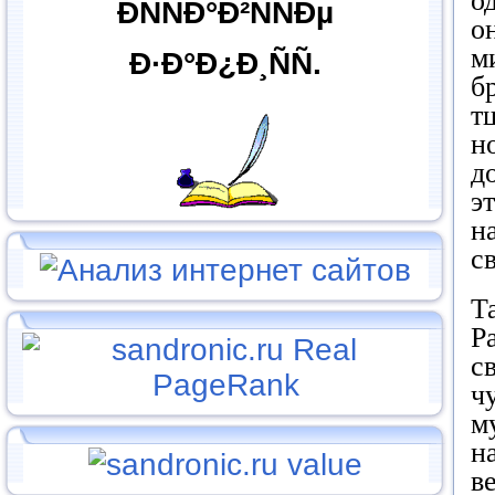
о
ÐÑÑÐ°Ð²ÑÑÐµ
о
м
Ð·Ð°Ð¿Ð¸ÑÑ.
б
т
н
д
э
н
с
Т
Р
с
ч
м
н
в