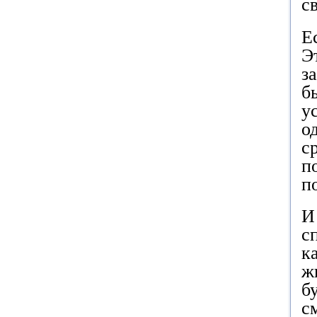
с
Е
Э
з
б
у
о
с
п
п
И
с
к
ж
б
с