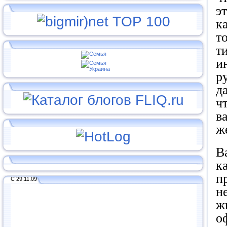
э
к
т
т
и
р
д
ч
в
ж
В
к
п
С 29.11.09
н
ж
о