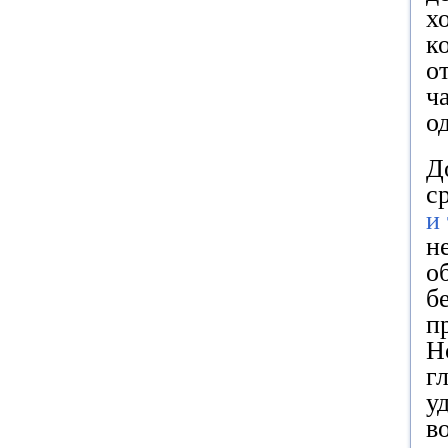
х
к
о
ч
о
Д
с
и
н
о
б
п
Н
г
у
в