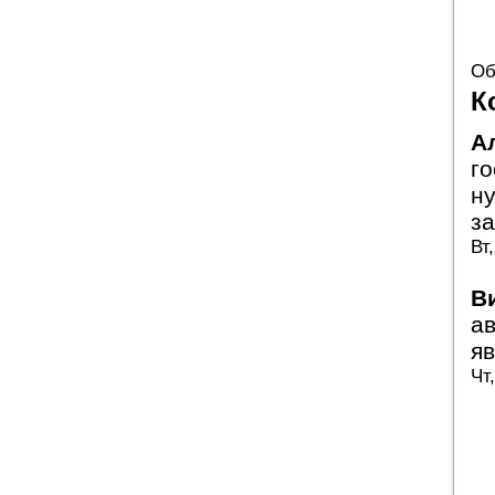
Об
К
А
го
н
з
Вт
В
ав
яв
Чт