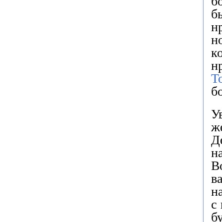
б
б
н
н
к
н
Т
б
У
ж
Д
н
В
в
н
с
б