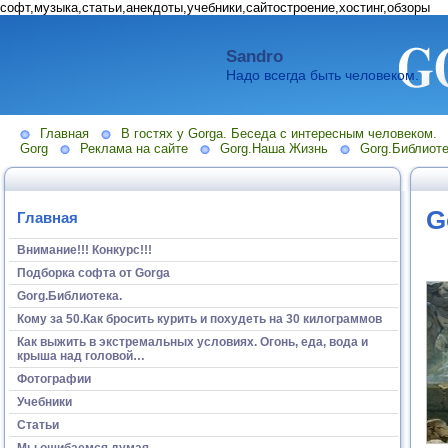
софт,музыка,статьи,анекдоты,учебники,сайтостроение,хостинг,обзоры
Sandro
Надо всегда быть человеком.
Главная
В гостях у Gorga. Беседа с интересным человеком.
Gorg
Реклама на сайте
Gorg.Наша Жизнь
Gorg.Библиоте
G
Главная
Внимание!!! Конкурс!!!
Подборка софта от Gorga
Gorg.Библиотека.
Кому за 50.Как бросить курить и похудеть на 30 килограммов
Как выжить в экстремальных условиях. Огонь, еда, вода и
крыша над головой…
Фотографии
Учебники
Статьи
Мы ошибаемся думая...