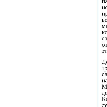
п
н
п
в
м
к
с
о
э
Д
т
с
н
М
д
К
д