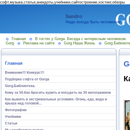
софт,музыка,статьи,анекдоты,учебники,сайтостроение,хостинг,обзоры
Sandro
Надо всегда быть человеком.
Главная
В гостях у Gorga. Беседа с интересным человеком.
Gorg
Реклама на сайте
Gorg.Наша Жизнь
Gorg.Библиоте
G
Главная
Внимание!!! Конкурс!!!
К
Подборка софта от Gorga
Gorg.Библиотека.
Кому за 50.Как бросить курить и похудеть на 30 килограммов
Как выжить в экстремальных условиях. Огонь, еда, вода и
крыша над головой…
Фотографии
Учебники
Статьи
Мы ошибаемся думая...