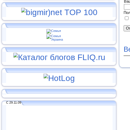
Ва
Пол
В
С 29.11.09