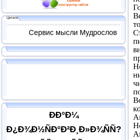
Г
В
Цитата
т
С
Сервис мысли Мудрослов
п
в
п
Н
н
ч
п
В
к
ÐÐ°Ð¼
А
Н
Ð¿Ð¾Ð½ÑÐ°Ð²Ð¸Ð»Ð¾ÑÑ?
А