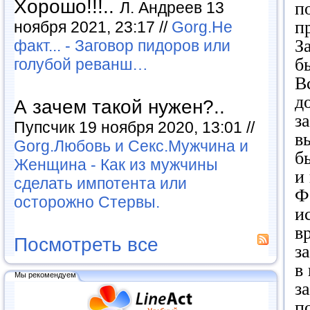
Хорошо!!!..
Л. Андреев 13
п
п
ноября 2021, 23:17 //
Gorg.Не
З
факт... - Заговор пидоров или
б
голубой реванш…
В
д
А зачем такой нужен?..
з
Пупсчик 19 ноября 2020, 13:01 //
в
Gorg.Любовь и Секс.Мужчина и
б
Женщина - Как из мужчины
и
сделать импотента или
Ф
осторожно Стервы.
и
в
Посмотреть все
з
в
Мы рекомендуем
з
п