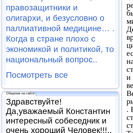
р
правозащитники и
б
олигархи, и безусловно о
м
паллиативной медицине… .
Д
в
Когда в стране плохо с
ц
экономикой и политикой, то
е
национальный вопрос..
н
с
Посмотреть все
и
в
В
Общение на сайте
Здравствуйте!
р
.
Да,уважаемый Константин
с
интересный собеседник и
с
очень хороший Человек!!!..