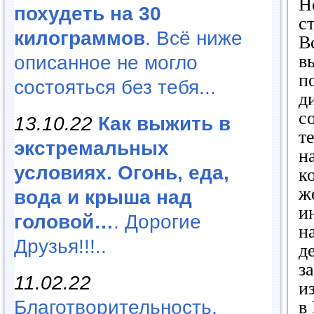
Н
похудеть на 30
с
килограммов
. Всё ниже
В
в
описанное не могло
п
состояться без тебя...
д
с
13.10.22
Как выжить в
т
экстремальных
н
условиях. Огонь, еда,
к
ж
вода и крыша над
и
головой…
. Дорогие
н
Друзья!!!..
д
з
11.02.22
и
Благотворительность,
в