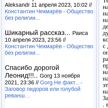
Т
Aleksandr 11 апреля 2023, 10:02 //
н
Константин Чекмарёв - Общество
н
без религии...
н
д
Шикарный рассказ...
д
Раиса
к
10 апреля 2023, 23:56 //
с
Константин Чекмарёв - Общество
о
без религии...
р
п
Спасибо дорогой
н
Леонид!!!..
Gorg 13 ноября
н
2021, 23:36 //
Gorg.Не факт... -
э
Заговор пидоров или голубой
н
реванш…
З
.