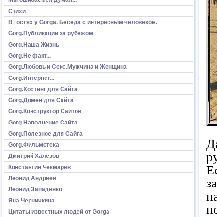
Стихи
В гостях у Gorga. Беседа с интересным человеком.
Gorg.Публикации за рубежом
Gorg.Наша Жизнь
Gorg.Не факт...
Gorg.Любовь и Секс.Мужчина и Женщина
Gorg.Интернет...
Gorg.Хостинг для Сайта
Gorg.Домен для Сайта
Gorg.Конструктор Сайтов
Gorg.Наполнение Сайта
Gorg.Полезное для Сайта
Д
Gorg.Фильмотека
р
Дмитрий Халезов
Е
Константин Чекмарёв
Леонид Андреев
з
Леонид Западенко
п
Яна Черничкина
п
Цитаты известных людей от Gorga