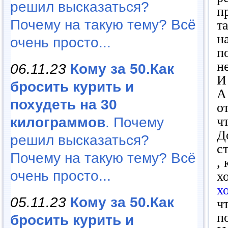
решил высказаться?
п
Почему на такую тему? Всё
т
н
очень просто...
п
н
06.11.23
Кому за 50.Как
И
бросить курить и
А
похудеть на 30
о
ч
килограммов
. Почему
Д
решил высказаться?
с
Почему на такую тему? Всё
,
очень просто...
х
х
05.11.23
Кому за 50.Как
ч
п
бросить курить и