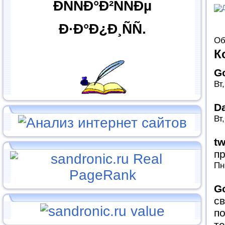
ÐÑÑÐ°Ð²ÑÑÐµ
Ð·Ð°Ð¿Ð¸ÑÑ.
Об
К
G
Вт
D
Вт
tw
пр
Пн
G
св
п
те