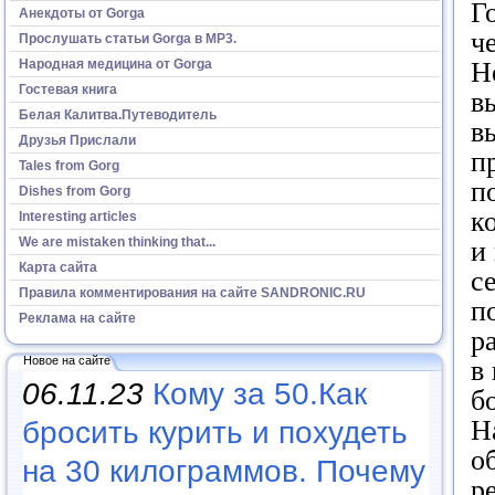
Г
Анекдоты от Gorga
ч
Прослушать статьи Gorga в МР3.
Народная медицина от Gorga
Н
Гостевая книга
в
Белая Калитва.Путеводитель
в
Друзья Прислали
п
Tales from Gorg
п
Dishes from Gorg
к
Interesting articles
We are mistaken thinking that...
и
Карта сайта
с
Правила комментирования на сайте SANDRONIC.RU
п
Реклама на сайте
р
Новое на сайте
в
06.11.23
Кому за 50.Как
б
Н
бросить курить и похудеть
о
на 30 килограммов. Почему
р