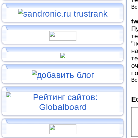
Вс
tw
Пу
те
"н
на
те
оч
п
Вс
Е