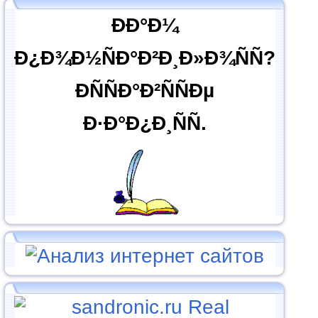
ÐÐ°Ð¼
Ð¿Ð¾Ð½ÑÐ°Ð²Ð¸Ð»Ð¾ÑÑ?
ÐÑÑÐ°Ð²ÑÑÐµ
Ð·Ð°Ð¿Ð¸ÑÑ.