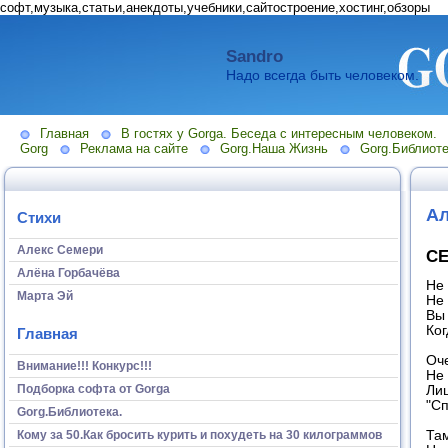
софт,музыка,статьи,анекдоты,учебники,сайтостроение,хостинг,обзоры
Sandro
Надо всегда быть человеком.
Главная
В гостях у Gorga. Беседа с интересным человеком.
Gorg
Реклама на сайте
Gorg.Наша Жизнь
Gorg.Библиоте
Ал
Стихи
Алекс Семери
СЕ
Алёна Горбачёва
Не 
Марта Эй
Не 
Вы 
Ког
Главная
Оче
Внимание!!! Конкурс!!!
Не 
Подборка софта от Gorga
Лиш
"С
Gorg.Библиотека.
Кому за 50.Как бросить курить и похудеть на 30 килограммов
Там