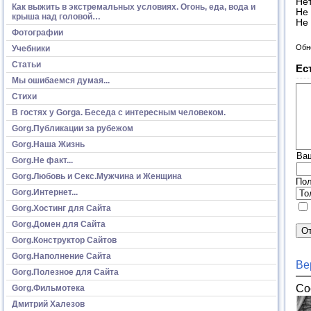
Не
Как выжить в экстремальных условиях. Огонь, еда, вода и
Не 
крыша над головой…
Не 
Фотографии
Обн
Учебники
Статьи
Ес
Мы ошибаемся думая...
Стихи
В гостях у Gorga. Беседа с интересным человеком.
Gorg.Публикации за рубежом
Gorg.Наша Жизнь
Ва
Gorg.Не факт...
Gorg.Любовь и Секс.Мужчина и Женщина
Пол
Gorg.Интернет...
Gorg.Хостинг для Сайта
Gorg.Домен для Сайта
Gorg.Конструктор Сайтов
Gorg.Наполнение Сайта
Ве
Gorg.Полезное для Сайта
Со
Gorg.Фильмотека
Дмитрий Халезов