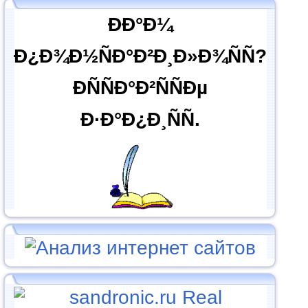
ÐÐ°Ð¼
Ð¿Ð¾Ð½ÑÐ°Ð²Ð¸Ð»Ð¾ÑÑ?
ÐÑÑÐ°Ð²ÑÑÐµ
Ð·Ð°Ð¿Ð¸ÑÑ.