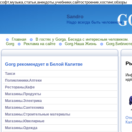
софт,музыка,статьи,анекдоты,учебники,сайтостроение,хостинг,обзоры
Sandro
Надо всегда быть человеком.
Главная
В гостях у Gorga. Беседа с интересным человеком.
Gorg
Реклама на сайте
Gorg.Наша Жизнь
Gorg.Библиоте
Р
Gorg рекомендует в Белой Калитве
Такси
Инф
идё
Поликлиники.Аптеки
Рестораны,Кафе
Магазины.Продукты
Магазины.Электрика
Магазины.Сантехника
Магазины.Строительные материалы
Отк
Магазины.Ювелирные
Кал
Магазины.Одежда