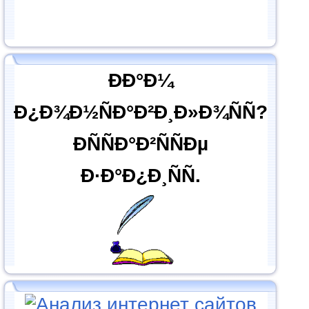
ÐÐ°Ð¼
Ð¿Ð¾Ð½ÑÐ°Ð²Ð¸Ð»Ð¾ÑÑ?
ÐÑÑÐ°Ð²ÑÑÐµ
Ð·Ð°Ð¿Ð¸ÑÑ.