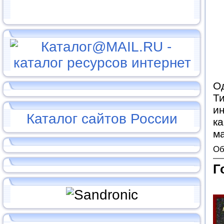
О
Т
ин
Каталог сайтов России
ка
ма
Об
Г