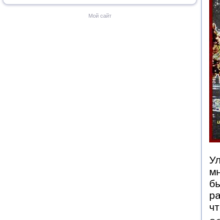
Мой сайт
У
м
бы
ра
ч