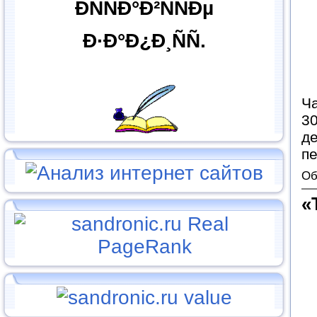
ÐÑÑÐ°Ð²ÑÑÐµ
Ð·Ð°Ð¿Ð¸ÑÑ.
Ч
30
де
пе
Об
«