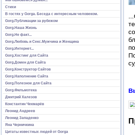
Стихи
В гостях у Gorga. Беседа с интересным человеком.
..
Gorg.Публикации за рубежом
те
Gorg.Наша Жизнь
со
Gorg.Не факт...
бл
Gorg.Любовь и Секс.Мужчина и Женщина
по
Gorg.Интернет...
По
Gorg.Хостинг для Сайта
су
Gorg.Домен для Сайта
Gorg.Конструктор Сайтов
Gorg.Наполнение Сайта
Gorg.Полезное для Сайта
В
Gorg.Фильмотека
Дмитрий Халезов
Константин Чекмарёв
Леонид Андреев
Леонид Западенко
П
Яна Черничкина
Цитаты известных людей от Gorga