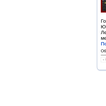
Го
Юж
Л
ме
П
Об
« 