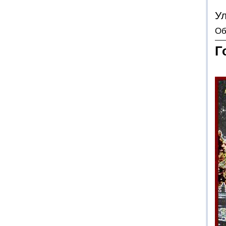
У
Об
Г