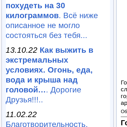
похудеть на 30
килограммов
. Всё ниже
описанное не могло
состояться без тебя...
13.10.22
Как выжить в
экстремальных
условиях. Огонь, еда,
вода и крыша над
Г
головой…
. Дорогие
сл
го
Друзья!!!..
а
Об
11.02.22
Г
Благотворительность,