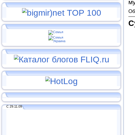
м
Об
С
С 29.11.09