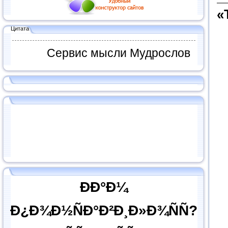
«
Цитата
Сервис мысли Мудрослов
ÐÐ°Ð¼
Ð¿Ð¾Ð½ÑÐ°Ð²Ð¸Ð»Ð¾ÑÑ?