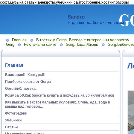
софт,музыка,статьи,анекдоты,учебники,сайтостроение,хостинг,обзоры
Sandro
Надо всегда быть человеком.
Главная
В гостях у Gorga. Беседа с интересным человеком.
Gorg
Реклама на сайте
Gorg.Наша Жизнь
Gorg.Библиоте
Л
Главная
Внимание!!! Конкурс!!!
Подборка софта от Gorga
Gorg.Библиотека.
Кому за 50.Как бросить курить и похудеть на 30 килограммов
Как выжить в экстремальных условиях. Огонь, еда, вода и
крыша над головой…
Фотографии
Учебники
Статьи
Мы ошибаемся думая...