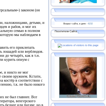
ерсальным») законом (он
и, наложницами, детьми, и
Возраст сайта, в днях -
6232
цев и рабов, и мог их
рхальную семью в полном
Посетители Сайта
, которую мы наблюдаем в
авить его приклепать
ть лошадей или верблюдов.
и до четырёх, как в т.н.
или курить опиум с
е, и никто не мог
е своим оружием. Кстати,
а костёр в соответствии с
лению, т.к. не было никого
их не был главнее. Все
ператора, венгерского
ь беднее или богаче, но в