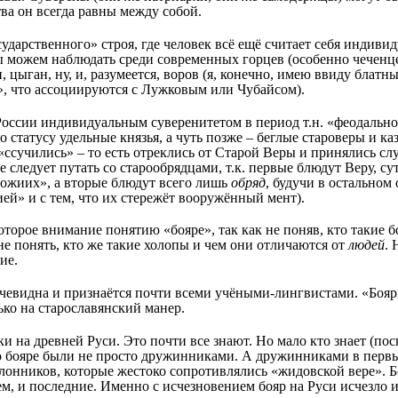
ва он всегда равны между собой.
дарственного» строя, где человек всё ещё считает себя индиви
 можем наблюдать среди современных горцев (особенно чеченце
цыган, ну, и, разумеется, воров (я, конечно, имею ввиду блатных,
в», что ассоциируются с Лужковым или Чубайсом).
оссии индивидуальным суверенитетом в период т.н. «феодальн
 статусу удельные князья, а чуть позже – беглые староверы и ка
 «ссучились» – то есть отреклись от Старой Веры и принялись слу
не следует путать со старообрядцами, т.к. первые блюдут Веру, с
Божиих», а вторые блюдут всего лишь
обряд
, будучи в остально
ией» и с тем, что их стережёт вооружённый мент).
которое внимание понятию «бояре», так как не поняв, кто такие 
не понять, кто же такие холопы и чем они отличаются от
людей
. 
ие.
чевидна и признаётся почти всеми учёными-лингвистами. «Бояри
ько на старославянский манер.
 на древней Руси. Это почти все знают. Но мало кто знает (по
то бояре были не просто дружинниками. А дружинниками в пер
онников, которые жестоко сопротивлялись «жидовской вере». Б
ем, и последние. Именно с исчезновением бояр на Руси исчезло 