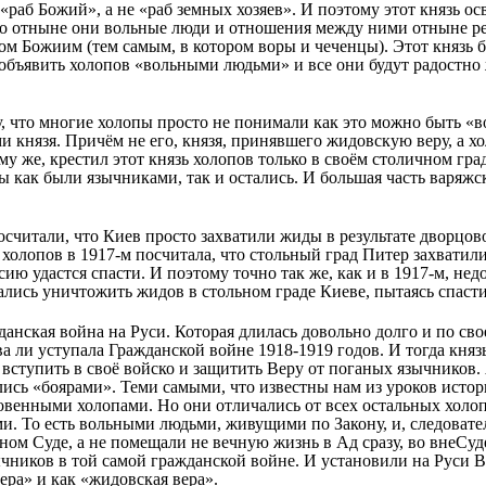
 «раб Божий», а не «раб земных хозяев». И поэтому этот князь о
то отныне они вольные люди и отношения между ними отныне ре
ом Божиим (тем самым, в котором воры и чеченцы). Этот князь б
о объявить холопов «вольными людьми» и все они будут радостно
, что многие холопы просто не понимали как это можно быть «
и князя. Причём не его, князя, принявшего жидовскую веру, а х
у же, крестил этот князь холопов только в своём столичном гра
 как были язычниками, так и остались. И большая часть варяжс
считали, что Киев просто захватили жиды в результате дворцово
 холопов в 1917-м посчитала, что стольный град Питер захватил
ию удастся спасти. И поэтому точно так же, как и в 1917-м, не
лись уничтожить жидов в стольном граде Киеве, пытаясь спасти
анская война на Руси. Которая длилась довольно долго и по сво
а ли уступала Гражданской войне 1918-1919 годов. И тогда княз
ступить в своё войско и защитить Веру от поганых язычников. А
ались «боярами». Теми самыми, что известны нам из уроков истори
енными холопами. Но они отличались от всех остальных холоп
ми. То есть вольными людьми, живущими по Закону, и, следоват
ном Суде, а не помещали не вечную жизнь в Ад сразу, во внеСуд
чников в той самой гражданской войне. И установили на Руси В
вера» и как «жидовская вера».