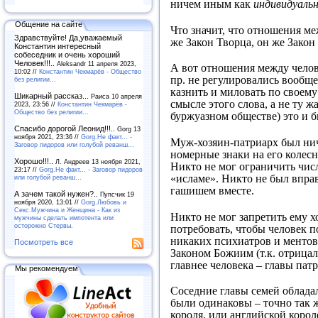
ничем иным как
индивидуаль
Общение на сайте
Что значит, что отношения м
Здравствуйте! Да,уважаемый
же Закон Творца, он же Закон
Константин интересный
собеседник и очень хороший
Человек!!!..
Aleksandr 11 апреля 2023,
А вот отношения между челов
10:02 //
Константин Чекмарёв - Общество
пр. не регулировались вообще
без религии...
казнить и миловать по своем
Шикарный рассказ...
Раиса 10 апреля
смысле этого слова, а не ту
2023, 23:56 //
Константин Чекмарёв -
Общество без религии...
буржуазном обществе) это и б
Спасибо дорогой Леонид!!!..
Gorg 13
ноября 2021, 23:36 //
Gorg.Не факт... -
Муж-хозяин-патриарх был нич
Заговор пидоров или голубой реванш…
номерные знаки на его колесн
Хорошо!!!..
Л. Андреев 13 ноября 2021,
Никто не мог ограничить число
23:17 //
Gorg.Не факт... - Заговор пидоров
«исламе». Никто не был вправ
или голубой реванш…
гашишем вместе.
А зачем такой нужен?..
Пупсчик 19
ноября 2020, 13:01 //
Gorg.Любовь и
Секс.Мужчина и Женщина - Как из
Никто не мог запретить ему х
мужчины сделать импотента или
осторожно Стервы.
потребовать, чтобы человек п
никаких психиатров и ментов 
Посмотреть все
Законом Божиим (т.к. отрицал
главнее человека – главы пат
Мы рекомендуем
Соседние главы семей облада
были одинаковы – точно так ж
короля, или английской корол