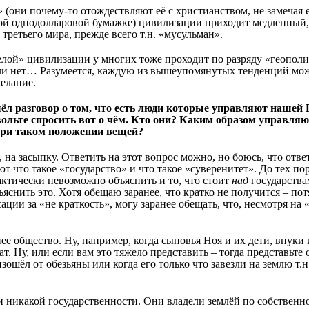
» (они почему-то отождествляют её с христианством, не замечая
ой однодолларовой бумажке) цивилизации приходит медленный, 
 третьего мира, прежде всего т.н. «мусульман».
лой» цивилизации у многих тоже проходит по разряду «геополи
или нет… Разумеется, каждую из вышеупомянутых тенденций мож
желание.
шёл разговор о том, что есть люди которые управляют нашей 
ольте спросить вот о чём. Кто они? Каким образом управляю
при таком положении вещей?
на засыпку. Ответить на этот вопрос можно, но боюсь, что ответ
 что такое «государство» и что такое «суверенитет». До тех пор
актически невозможно объяснить и то, что стоит
над
государства
яснить это. Хотя обещаю заранее, что кратко не получится – по
ации за «не краткость», могу заранее обещать, что, несмотря на
ее общество. Ну, например, когда сыновья Ноя и их дети, внуки
т. Ну, или если вам это тяжело представить – тогда представьте 
изошёл от обезьяны или когда его только что завезли на землю т.
и никакой государственности. Они владели землёй по собственн