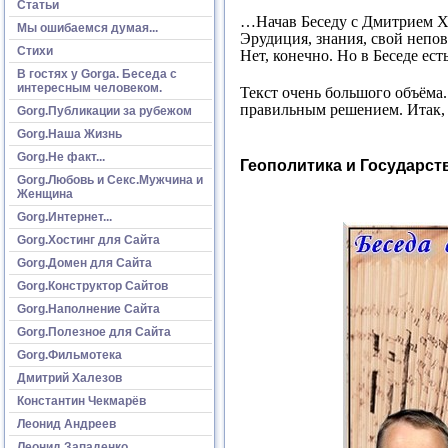
Статьи
…Начав Беседу с Дмитрием Ха
Мы ошибаемся думая...
Эрудиция, знания, свой непов
Стихи
Нет, конечно. Но в Беседе ест
В гостях у Gorga. Беседа с
интересным человеком.
Текст очень большого объёма.
правильным решением. Итак, 
Gorg.Публикации за рубежом
Gorg.Наша Жизнь
Gorg.Не факт...
Геополитика и Государст
Gorg.Любовь и Секс.Мужчина и
Женщина
Gorg.Интернет...
Gorg.Хостинг для Сайта
Gorg.Домен для Сайта
Gorg.Конструктор Сайтов
Gorg.Наполнение Сайта
Gorg.Полезное для Сайта
Gorg.Фильмотека
Дмитрий Халезов
Константин Чекмарёв
Леонид Андреев
Леонид Западенко