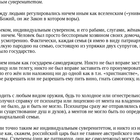
ным суверенитетом
.
ежду людьми регулировались ничем иным как вселенским («унив
 Божий, он же Закон в котором воры).
еком, индивидуальным сувереном, и его рабами, слугами, жёнам
 ничем. Человек был просто бесспорным хозяином своих домочад
у усмотрению. Фактически, каждая семья (я имею в виду патриа
 жалкую пародию на семью, состоящую из упряжки двух супругов
ыло государство.
ем иным как государем-самодержцем. Никто не был вправе заст
ицу или телегу, никто не был вправе заставить его пронумерова
 его жён или наложниц ни до одной как в т.н. «христианстве», н
е разрешать или не разрешать ему пить вино, гнать самогонку, 
одить с любым видом оружия, будь то холодное или огнестрельно
олучил справку от психиатра или лицензию от мента на владени
не было, да и быть не могло. Психиатры сразу же отправлялись н
и существование душ и духов), а ментов не могло быть по опреде
риархальной семьи.
ли точно таким же индивидуальным суверенитетом, и никто из н
е как, скажем, российский царь был не главнее австрийского им
евы. Суверены (они же патриархи, они же самодержцы) могут быт