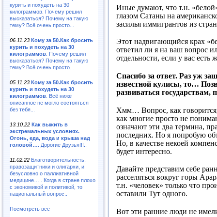
курить и похудеть на 30
Иные думают, что т.н. «белой
килограммов. Почему решил
глазом Сатаны на американск
высказаться? Почему на такую
засилья иммигрантов из стран
тему? Всё очень просто...
06.11.23
Кому за 50.Как бросить
Этот надвигающийся крах «бе
курить и похудеть на 30
ответил ли я на ваш вопрос 
килограммов
. Почему решил
отдельности, если у вас есть 
высказаться? Почему на такую
тему? Всё очень просто...
Спасибо за ответ. Раз уж за
05.11.23
Кому за 50.Как бросить
известной кулисы, то… Позв
курить и похудеть на 30
развиваться государствам, 
килограммов
. Всё ниже
описанное не могло состояться
Хмм… Вопрос, как говорится, 
без тебя...
как многие просто не понимают
13.10.22
Как выжить в
означают эти два термина, пр
экстремальных условиях.
последних. Но я попробую объ
Огонь, еда, вода и крыша над
Но, в качестве некоей компенс
головой…
. Дорогие Друзья!!!..
будет интересно.
11.02.22
Благотворительность,
правозащитники и олигархи, и
Давайте представим себе ранн
безусловно о паллиативной
расселяться вокруг горы Арара
медицине… . Когда в стране плохо
т.н. «человек» только что про
с экономикой и политикой, то
оставили Тут одного.
национальный вопрос..
Посмотреть все
Вот эти ранние люди не имел