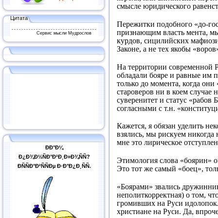
смысле юридического равенст
Цитата
Пережитки подобного «до-госу
признающим власть мента, мы
Сервис мысли Мудрослов
курдов, сицилийских мафиози, 
Законе, а не тех якобы «воро
На территории современной Р
обладали бояре и равные им по
только до момента, когда они
староверов ни в коем случае 
суверенитет и статус «рабов 
согласными с т.н. «конституц
Кажется, я обязан уделить не
взялись, мы рискуем никогда 
мне это лирическое отступлен
ÐÐ°Ð¼
Ð¿Ð¾Ð½ÑÐ°Ð²Ð¸Ð»Ð¾ÑÑ?
Этимология слова «боярин» о
ÐÑÑÐ°Ð²ÑÑÐµ Ð·Ð°Ð¿Ð¸ÑÑ.
Это тот же самый «боец», тол
«Боярами» звались дружинники
неполиткорректная) о том, ч
громивших на Руси идолопокл
христиане на Руси. Да, впроч