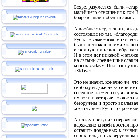
Бояре, разумеется, были «стар
малейшего отношения к той Ве
бояре вышли победителями.
А вообще следует знать, что 
состоявшее из т.н. «благоро
Руси. Те самые язычники, ко
были ничтожнейшими холопами
огромную империю, обращались
И в этом нет никакой «натяжк
на латыни древнейшие славяне
корень «
sclav
». По-французски
«Sklave».
Это не значит, конечно же, ч
свободу и даже не за свои ин
соседние племена и увеличив
их воли и которые воюют за и
безоружны и просто вкалывали
хозяину всея Руси – огромные
А потом наступила первая жид
варяжских князей восстал про
оставить подданных в язычник
своих подданных верующими в 