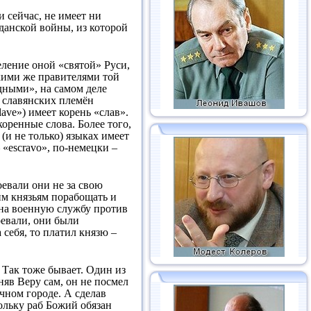
и сейчас, не имеет ни
данской войны, из которой
еление оной «святой» Руси,
кими же правителями той
дными», на самом деле
 славянских племён
ave») имеет корень «слав».
оренные слова. Более того,
(и не только) языках имеет
 «escravo», по-немецки –
оевали они не за свою
им князьям порабощать и
 на военную службу против
евали, они были
себя, то платил князю –
 Так тоже бывает. Один из
няв Веру сам, он не посмел
чном городе. А сделав
ольку раб Божий обязан