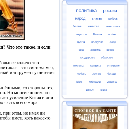
политика
россия
народ
власть
politics
белая
калитва
экономика
идиоты
Russia
война
путин
прогулка
люди
и? Что это такое, и если
секс
америка
people
государство
общество
 большее количество
мужчина
женщина
отношения
итика» – это система мер,
тный инструмент угнетения
любовь
леонид
беседа
idiots
либералы
украина
инёнными, со стороны тех,
деньги
книга
льно. Но многие понимают
гает усиление Китая и они
ю часть всего мира.
 при этом, не имея ни
тобы иметь хоть какое-то