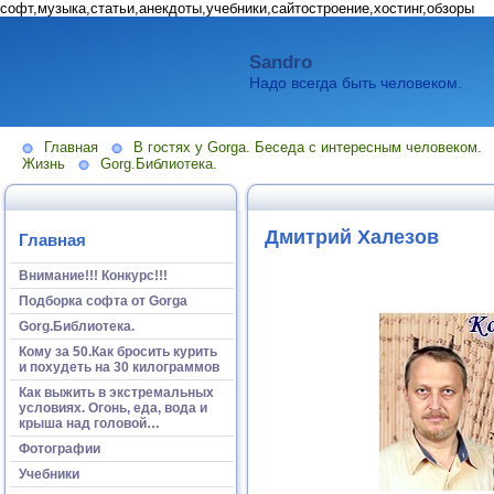
софт,музыка,статьи,анекдоты,учебники,сайтостроение,хостинг,обзоры
Sandro
Надо всегда быть человеком.
Главная
В гостях у Gorga. Беседа с интересным человеком.
Жизнь
Gorg.Библиотека.
Дмитрий Халезов
Главная
Внимание!!! Конкурс!!!
Подборка софта от Gorga
Gorg.Библиотека.
Кому за 50.Как бросить курить
и похудеть на 30 килограммов
Как выжить в экстремальных
условиях. Огонь, еда, вода и
крыша над головой…
Фотографии
Учебники