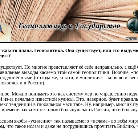
т какого плана. Геополитика. Она существует, или это выдумк
едят?
 существует. Но многие представляют её себе неправильно, а ещё
вильные выводы касаемо этой самой геополитики. Вообще, «пол
подчинёнными (отсюда же, кстати, и «полиция» – хорошо извес
появился и в России).
о иное. Можно понимать это как систему мер по управлению подч
 из-за печально известной кулисы. Это, наверное, будет прави
лекс тенденций в глобальном масштабе. Ну, например, многих пу
 времени захватят не только большую часть России, но и большу
асным якобы «усиление» так называемого «ислама» во всём мире,
м, что такое ислам и даже не потрудившись прочитать Библию, ч