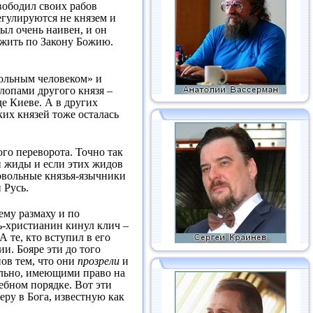
свободил своих рабов
гулируются не князем и
ыл очень наивен, и он
 жить по Закону Божию.
вольным человеком» и
олопами другого князя –
де Киеве. А в других
ких князей тоже осталась
го переворота. Точно так
и жиды и если этих жидов
довольные князья-язычники
 Русь.
ему размаху и по
ь-христианин кинул клич –
 те, кто вступил в его
и. Бояре эти до того
ов тем, что они
прозрели
и
ельно, имеющими право на
ебном порядке. Вот эти
еру в Бога, известную как