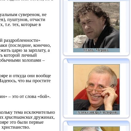
дуальным сувереном, не
в), пуштунов, отчасти
 т.е. тех, которые в
ой раздробленности»
заки (последние, конечно,
жить царю за зарплату, а
уть которой личный
м обычными холопами –
бояре и откуда они вообще
Надеюсь, что вы простите
н» – это от слова «бой».
скольку тема исключительно
вых
христианских
дружинах,
ояре это были первые
и христианство.