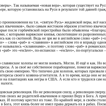
оверы». Так называемая «новая вера», которая существует на Рус
ре, которую установилась на Руси в результате той давней граж
до проникновения на т.н. «святую Русь» жидовской веры, всё нас
дных язычников», было самым жестоким образом угнетено язычес
торые после горбачёвской перестройки были объявлены «благоро
, с которыми варяжские князья, сколотившие из разрозненных
 как со скотиной. Ведь не зря же в английском слово «раб» («sl
и» – слова «раб» и «славянин» в английском это и вправду однок
 назывались «склавинами», и поэтому слово «раб» в романских 
 «раб» это «esclave», по-испански – «esclavo», по-португальски –
то славянские холопы не могли воевать. Могли. И ещё и как. Но в
тересы. А за своё же собственное порабощение, помогая варяжск
ать свою империю. Что типично для холопов, которых призвали
нтересы своего хозяина-угнетателя. А в то время, когда они
не
во
 на плантациях как негры в США. А если кто и трудился сам на 
 налоги.
овская революция. Но не революция снизу, а революция сверху.
тив своих же родителей-язычников и принял Веру в Бога. А при
ах. И поэтому крестил их тоже. По крайней мере, в своём столи
Бога, этот князь более не имел права держать их в рабах. Поск