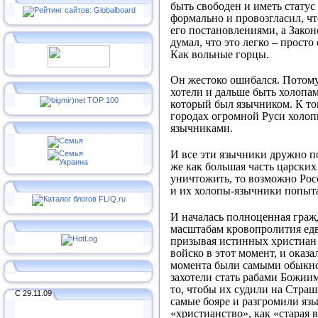
быть свободен и иметь статус
формально и провозгласил, ч
его постановлениями, а Закон
думал, что это легко – прост
Как вольные горцы.
Он жестоко ошибался. Потому
хотели и дальше быть холопам
который был язычником. К том
городах огромной Руси холопы
язычниками.
И все эти язычники дружно по
же как большая часть царских
уничтожить, то возможно Росс
и их холопы-язычники попыта
И началась полноценная гражд
масштабам кровопролития едв
призывая истинных христиан в
войско в этот момент, и оказ
момента были самыми обыкнов
захотели стать рабами Божии
то, чтобы их судили на Страш
С 29.11.09
самые бояре и разгромили язы
«христианство», как «старая 