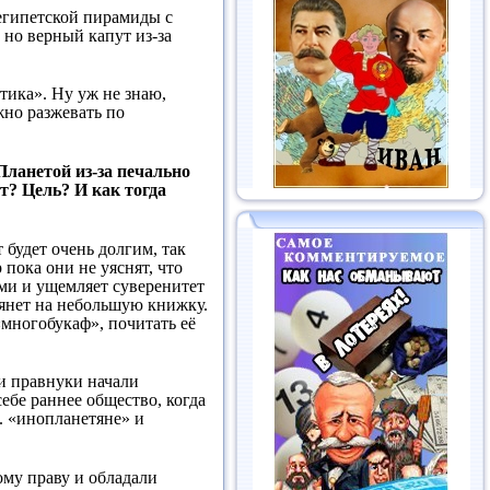
 египетской пирамиды с
но верный капут из-за
тика». Ну уж не знаю,
но разжевать по
Планетой из-за печально
т? Цель? И как тогда
 будет очень долгим, так
 пока они не уяснят, что
ми и ущемляет суверенитет
тянет на небольшую книжку.
 «многобукаф», почитать её
 и правнуки начали
себе раннее общество, когда
н. «инопланетяне» и
ому праву и обладали