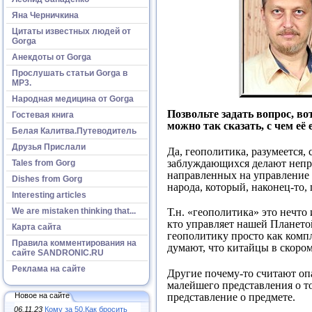
Яна Черничкина
Цитаты известных людей от
Gorga
Анекдоты от Gorga
Прослушать статьи Gorga в
МР3.
Народная медицина от Gorga
Позвольте задать вопрос, во
Гостевая книга
можно так сказать, с чем её 
Белая Калитва.Путеводитель
Друзья Прислали
Да, геополитика, разумеется,
заблуждающихся делают непра
Tales from Gorg
направленных на управление 
Dishes from Gorg
народа, который, наконец-то, 
Interesting articles
We are mistaken thinking that...
Т.н. «геополитика» это нечт
кто управляет нашей Планетой
Карта сайта
геополитику просто как комп
Правила комментирования на
думают, что китайцы в скором
сайте SANDRONIC.RU
Реклама на сайте
Другие почему-то считают оп
малейшего представления о то
Новое на сайте
представление о предмете.
06.11.23
Кому за 50.Как бросить