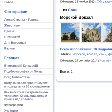
Обсужден
Обновлено 13 ноября 2013
Львов
↓ из
Сочи
Фотографии
Морской Вокзал
Люди.Страны и Города
Животные
Цветы
С Улыбкой
Для Взрослых
Разное
Всего изображений: 18
Подробне
Метки:
морской
,
вокзал
,
сочи
,
фо
Главная
Коммен
Обновлено 24 сентября 2014
Внимание!!! Конкурс!!!
Подборка софта от Gorga
Всего: 2
Gorg.Библиотека.
Кому за 50.Как бросить курить
и похудеть на 30 килограммов
Как выжить в экстремальных
условиях. Огонь, еда, вода и
крыша над головой…
Фотографии
Учебники