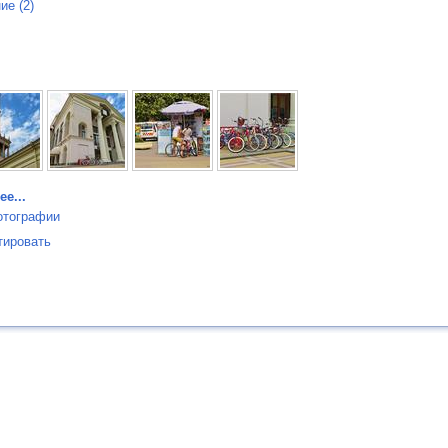
ие (2)
е...
тографии
тировать