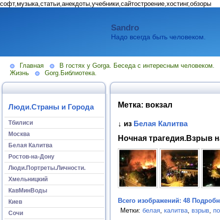
софт,музыка,статьи,анекдоты,учебники,сайтостроение,хостинг,обзоры
Sandro
Надо всегда быть человеком.
Главная
В гостях у Gorga. Беседа с интересным человеком.
Жизнь
Gorg.Библиотека.
Метка:
вокзал
Люди.Страны и Города
Тбилиси
↓ из
Белая Калитва
Москва
Ночная трагедия.Взрыв 
Белая Калитва
Ростов-на-Дону
Люди.Портреты.Личности.
Хмельницкий
КавМинВоды
Всего изображений: 48
Подробне
Киев
Метки:
белая
,
калитва
,
взрыв
,
п
Сочи