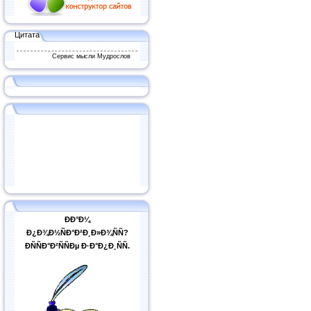
Цитата
Сервис мысли Мудрослов
ÐÐ°Ð¼
Ð¿Ð¾Ð½ÑÐ°Ð²Ð¸Ð»Ð¾ÑÑ?
ÐÑÑÐ°Ð²ÑÑÐµ Ð·Ð°Ð¿Ð¸ÑÑ.