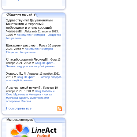
Общение на сайте
Здравствуйте! Да,уважаемый
Константин интересный
собеседник и очень хороший
Человек!!!..
Aleksandr 11 апреля 2023,
10:02 //
Константин Чекмарёв - Общество
без религии...
Шикарный рассказ...
Раиса 10 апреля
2023, 23:56 //
Константин Чекмарёв -
Общество без религии...
Спасибо дорогой Леонид!!!..
Gorg 13
ноября 2021, 23:36 //
Gorg.Не факт... -
Заговор пидоров или голубой реванш…
Хорошо!!!..
Л. Андреев 13 ноября 2021,
23:17 //
Gorg.Не факт... - Заговор пидоров
или голубой реванш…
А зачем такой нужен?..
Пупсчик 19
ноября 2020, 13:01 //
Gorg.Любовь и
Секс.Мужчина и Женщина - Как из
мужчины сделать импотента или
осторожно Стервы.
Посмотреть все
Мы рекомендуем