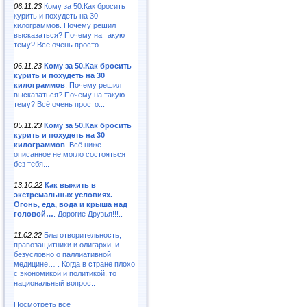
06.11.23
Кому за 50.Как бросить
курить и похудеть на 30
килограммов. Почему решил
высказаться? Почему на такую
тему? Всё очень просто...
06.11.23
Кому за 50.Как бросить
курить и похудеть на 30
килограммов
. Почему решил
высказаться? Почему на такую
тему? Всё очень просто...
05.11.23
Кому за 50.Как бросить
курить и похудеть на 30
килограммов
. Всё ниже
описанное не могло состояться
без тебя...
13.10.22
Как выжить в
экстремальных условиях.
Огонь, еда, вода и крыша над
головой…
. Дорогие Друзья!!!..
11.02.22
Благотворительность,
правозащитники и олигархи, и
безусловно о паллиативной
медицине… . Когда в стране плохо
с экономикой и политикой, то
национальный вопрос..
Посмотреть все