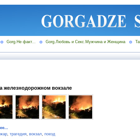
Gorg.Не факт...
Gorg.Любовь и Секс.Мужчина и Женщина
Ta
на железнодорожном вокзале
е...
ожар
,
трагедия
,
вокзал
,
поезд