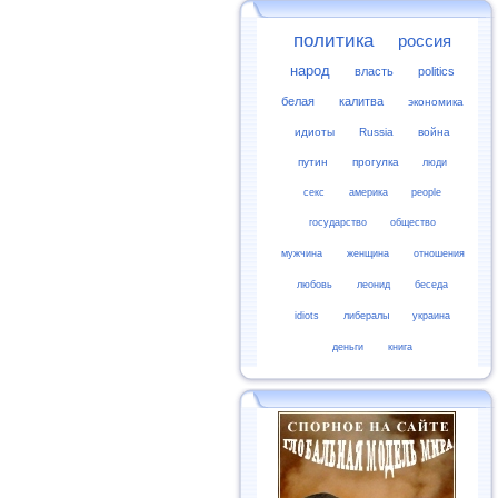
политика
россия
народ
власть
politics
белая
калитва
экономика
идиоты
Russia
война
путин
прогулка
люди
секс
америка
people
государство
общество
мужчина
женщина
отношения
любовь
леонид
беседа
idiots
либералы
украина
деньги
книга