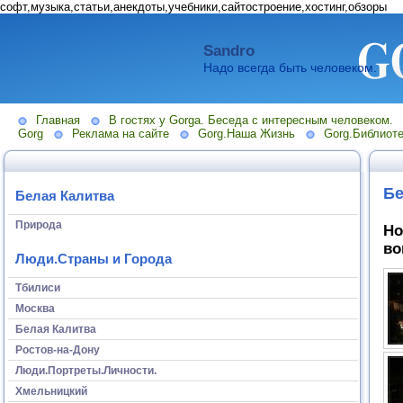
софт,музыка,статьи,анекдоты,учебники,сайтостроение,хостинг,обзоры
Sandro
Надо всегда быть человеком.
Главная
В гостях у Gorga. Беседа с интересным человеком.
Gorg
Реклама на сайте
Gorg.Наша Жизнь
Gorg.Библиоте
Бе
Белая Калитва
Природа
Но
во
Люди.Страны и Города
Тбилиси
Москва
Белая Калитва
Ростов-на-Дону
Люди.Портреты.Личности.
Хмельницкий