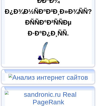
ÐÐ°Ð¼
Ð¿Ð¾Ð½ÑÐ°Ð²Ð¸Ð»Ð¾ÑÑ?
ÐÑÑÐ°Ð²ÑÑÐµ
Ð·Ð°Ð¿Ð¸ÑÑ.