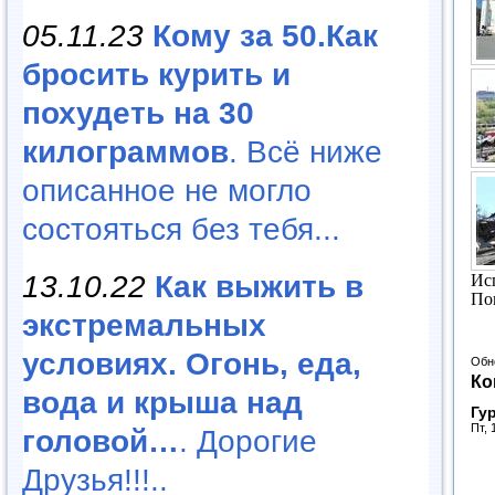
05.11.23
Кому за 50.Как
бросить курить и
похудеть на 30
килограммов
. Всё ниже
описанное не могло
состояться без тебя...
13.10.22
Как выжить в
Ис
По
экстремальных
условиях. Огонь, еда,
Обн
Ко
вода и крыша над
Гу
Пт, 
головой…
. Дорогие
Друзья!!!..