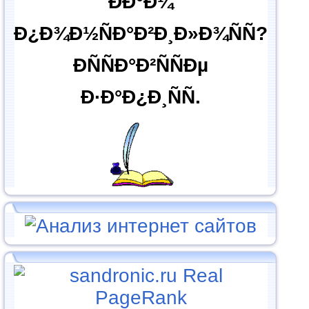
ÐÐ°Ð¼
Ð¿Ð¾Ð½ÑÐ°Ð²Ð¸Ð»Ð¾ÑÑ?
ÐÑÑÐ°Ð²ÑÑÐµ
Ð·Ð°Ð¿Ð¸ÑÑ.