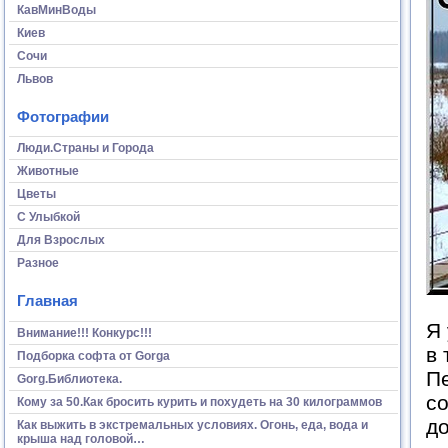
КавМинВоды
Киев
Сочи
Львов
Фотографии
Люди.Страны и Города
Животные
Цветы
С Улыбкой
Для Взрослых
Разное
Главная
Я 
Внимание!!! Конкурс!!!
в
Подборка софта от Gorga
Пе
Gorg.Библиотека.
со
Кому за 50.Как бросить курить и похудеть на 30 килограммов
д
Как выжить в экстремальных условиях. Огонь, еда, вода и
крыша над головой…