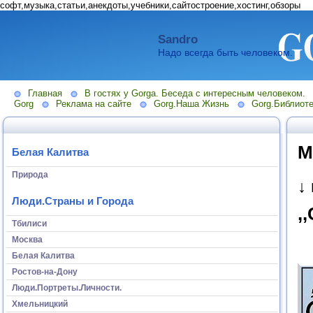
софт,музыка,статьи,анекдоты,учебники,сайтостроение,хостинг,обзоры
Sandro
Надо всегда быть человеком.
Главная
В гостях у Gorga. Беседа с интересным человеком.
Gorg
Реклама на сайте
Gorg.Наша Жизнь
Gorg.Библиоте
М
Белая Калитва
Природа
↓
Люди.Страны и Города
,
Тбилиси
Москва
Белая Калитва
Ростов-на-Дону
Люди.Портреты.Личности.
Хмельницкий