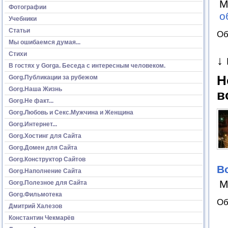
М
Фотографии
о
Учебники
Статьи
Об
Мы ошибаемся думая...
Стихи
↓
В гостях у Gorga. Беседа с интересным человеком.
Н
Gorg.Публикации за рубежом
Gorg.Наша Жизнь
в
Gorg.Не факт...
Gorg.Любовь и Секс.Мужчина и Женщина
Gorg.Интернет...
Gorg.Хостинг для Сайта
Gorg.Домен для Сайта
Gorg.Конструктор Сайтов
В
Gorg.Наполнение Сайта
М
Gorg.Полезное для Сайта
Gorg.Фильмотека
Об
Дмитрий Халезов
Константин Чекмарёв