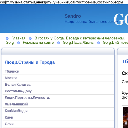
софт,музыка,статьи,анекдоты,учебники,сайтостроение,хостинг,обзоры
Sandro
Надо всегда быть человеком.
Главная
В гостях у Gorga. Беседа с интересным человеком.
Gorg
Реклама на сайте
Gorg.Наша Жизнь
Gorg.Библиоте
Тб
Люди.Страны и Города
Тбилиси
Ск
Москва
Сп
Белая Калитва
Ростов-на-Дону
Бу
фо
Люди.Портреты.Личности.
Хмельницкий
КавМинВоды
Киев
Сочи