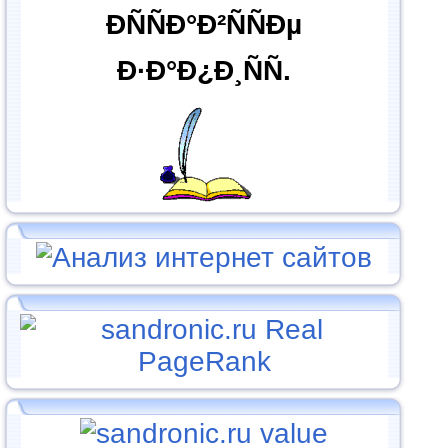
ÐÑÑÐ°Ð²ÑÑÐµ
Ð·Ð°Ð¿Ð¸ÑÑ.