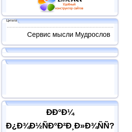
Цитата
Сервис мысли Мудрослов
ÐÐ°Ð¼
Ð¿Ð¾Ð½ÑÐ°Ð²Ð¸Ð»Ð¾ÑÑ?