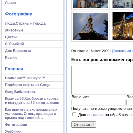
Львов
Фотографии
Люди.Страны и Города
Животные
Цветы
С Улыбкой
Для Взрослых
Обновлено 18 июля 2009
[Постоянная 
Разное
Есть вопрос или комментар
Главная
Внимание!!! Конкурс!!!
Подборка софта от Gorga
Gorg.Библиотека.
Ваше имя
Эле
Кому за 50.Как бросить курить
и похудеть на 30 килограммов
Получать почтовые уведомления 
Как выжить в экстремальных
условиях. Огонь, еда, вода и
Даю
согласие
на обработку п
крыша над головой…
Фотографии
Учебники