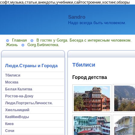
софт,музыка,статьи,анекдоты,учебники,сайтостроение,хостинг,обзоры
Sandro
Надо всегда быть человеком.
Главная
В гостях у Gorga. Беседа с интересным человеком.
Жизнь
Gorg.Библиотека.
Тбилиси
Люди.Страны и Города
Тбилиси
Город детства
Москва
Белая Калитва
Ростов-на-Дону
Люди.Портреты.Личности.
Хмельницкий
КавМинВоды
Киев
Сочи