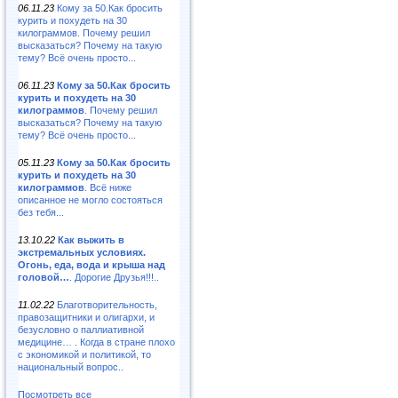
06.11.23
Кому за 50.Как бросить
курить и похудеть на 30
килограммов. Почему решил
высказаться? Почему на такую
тему? Всё очень просто...
06.11.23
Кому за 50.Как бросить
курить и похудеть на 30
килограммов
. Почему решил
высказаться? Почему на такую
тему? Всё очень просто...
05.11.23
Кому за 50.Как бросить
курить и похудеть на 30
килограммов
. Всё ниже
описанное не могло состояться
без тебя...
13.10.22
Как выжить в
экстремальных условиях.
Огонь, еда, вода и крыша над
головой…
. Дорогие Друзья!!!..
11.02.22
Благотворительность,
правозащитники и олигархи, и
безусловно о паллиативной
медицине… . Когда в стране плохо
с экономикой и политикой, то
национальный вопрос..
Посмотреть все