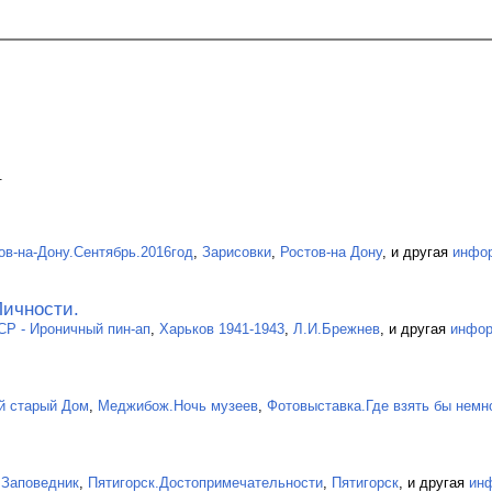
.
в-на-Дону.Сентябрь.2016год
,
Зарисовки
,
Ростов-на Дону
, и другая
инфо
ичности.
Р - Ироничный пин-ап
,
Харьков 1941-1943
,
Л.И.Брежнев
, и другая
инфор
й старый Дом
,
Меджибож.Ночь музеев
,
Фотовыставка.Где взять бы немн
 Заповедник
,
Пятигорск.Достопримечательности
,
Пятигорск
, и другая
ин