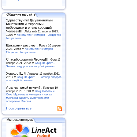
Общение на сайте
Здравствуйте! Да,уважаемый
Константин интересный
собеседник и очень хороший
Человек!!!..
Aleksandr 11 апреля 2023,
10:02 //
Константин Чекмарёв - Общество
без религии...
Шикарный рассказ...
Раиса 10 апреля
2023, 23:56 //
Константин Чекмарёв -
Общество без религии...
Спасибо дорогой Леонид!!!..
Gorg 13
ноября 2021, 23:36 //
Gorg.Не факт... -
Заговор пидоров или голубой реванш…
Хорошо!!!..
Л. Андреев 13 ноября 2021,
23:17 //
Gorg.Не факт... - Заговор пидоров
или голубой реванш…
А зачем такой нужен?..
Пупсчик 19
ноября 2020, 13:01 //
Gorg.Любовь и
Секс.Мужчина и Женщина - Как из
мужчины сделать импотента или
осторожно Стервы.
Посмотреть все
Мы рекомендуем