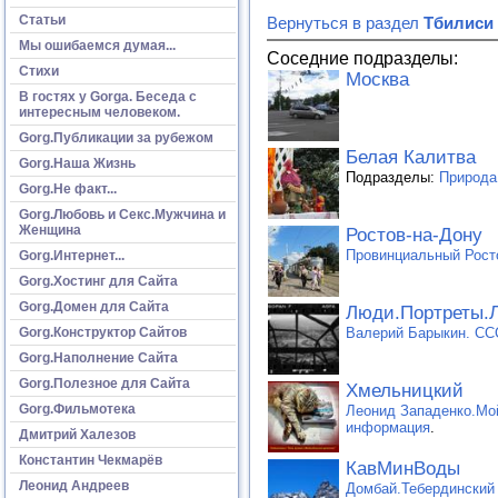
Статьи
Вернуться в раздел
Тбилиси
Мы ошибаемся думая...
Соседние подразделы:
Стихи
Москва
В гостях у Gorga. Беседа с
интересным человеком.
Gorg.Публикации за рубежом
Белая Калитва
Gorg.Наша Жизнь
Подразделы:
Природа
Gorg.Не факт...
Gorg.Любовь и Секс.Мужчина и
Женщина
Ростов-на-Дону
Провинциальный Росто
Gorg.Интернет...
Gorg.Хостинг для Сайта
Gorg.Домен для Сайта
Люди.Портреты.Л
Валерий Барыкин. ССС
Gorg.Конструктор Сайтов
Gorg.Наполнение Сайта
Gorg.Полезное для Сайта
Хмельницкий
Gorg.Фильмотека
Леонид Западенко.Мо
информация
.
Дмитрий Халезов
Константин Чекмарёв
КавМинВоды
Леонид Андреев
Домбай.Тебердинский