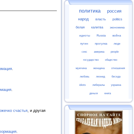
политика
россия
народ
власть
politics
белая
калитва
экономика
идиоты
Russia
война
путин
прогулка
люди
секс
америка
people
государство
общество
рмация
.
мужчина
женщина
отношения
любовь
леонид
беседа
idiots
либералы
украина
мация
.
деньги
книга
ожечко счастья
, и другая
формация
.