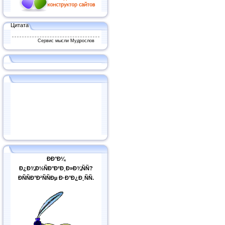
Цитата
Сервис мысли Мудрослов
ÐÐ°Ð¼
Ð¿Ð¾Ð½ÑÐ°Ð²Ð¸Ð»Ð¾ÑÑ?
ÐÑÑÐ°Ð²ÑÑÐµ Ð·Ð°Ð¿Ð¸ÑÑ.