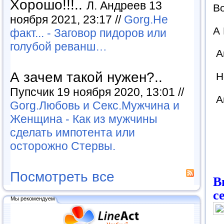
Хорошо!!!..
Л. Андреев 13
Во
ноября 2021, 23:17 //
Gorg.Не
А 
факт... - Заговор пидоров или
голубой реванш…
А
А зачем такой нужен?..
Не
Пупсчик 19 ноября 2020, 13:01 //
Ав
Gorg.Любовь и Секс.Мужчина и
Женщина - Как из мужчины
сделать импотента или
осторожно Стервы.
Посмотреть все
В
с
Мы рекомендуем