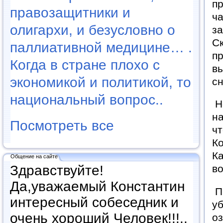
пр
правозащитники и
ча
олигархи, и безусловно о
за
Ск
паллиативной медицине… .
пр
Когда в стране плохо с
вы
экономикой и политикой, то
с
национальный вопрос..
Не
на
Посмотреть все
чт
Ко
Ка
Общение на сайте
Здравствуйте!
в
Да,уважаемый Константин
Пр
интересный собеседник и
уб
очень хороший Человек!!!..
оз