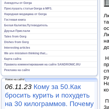
Анекдоты от Gorga
Прослушать статьи Gorga в МР3.
Народная медицина от Gorga
Лю
Гостевая книга
та
Белая Калитва.Путеводитель
ос
Друзья Прислали
Лю
Tales from Gorg
на
Dishes from Gorg
д
Interesting articles
We are mistaken thinking that...
На
Карта сайта
пр
Правила комментирования на сайте SANDRONIC.RU
сп
Реклама на сайте
р
Новое на сайте
На
06.11.23
Кому за 50.Как
к
бросить курить и похудеть
Пр
на 30 килограммов. Почему
З