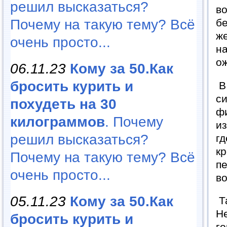
решил высказаться?
во
Почему на такую тему? Всё
бе
же
очень просто...
на
ож
06.11.23
Кому за 50.Как
бросить курить и
В 
си
похудеть на 30
фи
килограммов
. Почему
из
решил высказаться?
гд
кр
Почему на такую тему? Всё
пе
очень просто...
во
05.11.23
Кому за 50.Как
Та
Не
бросить курить и
го