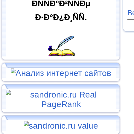
ÐÑÑÐ°Ð²ÑÑÐµ
В
Ð·Ð°Ð¿Ð¸ÑÑ.