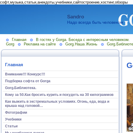
софт,музыка,статьи,анекдоты,учебники,сайтостроение,хостинг,обзоры
Sandro
Надо всегда быть человеком.
Главная
В гостях у Gorga. Беседа с интересным человеком.
Gorg
Реклама на сайте
Gorg.Наша Жизнь
Gorg.Библиоте
G
Главная
Внимание!!! Конкурс!!!
Подборка софта от Gorga
Gorg.Библиотека.
Кому за 50.Как бросить курить и похудеть на 30 килограммов
Как выжить в экстремальных условиях. Огонь, еда, вода и
крыша над головой…
Фотографии
Учебники
Статьи
Мы ошибаемся думая...