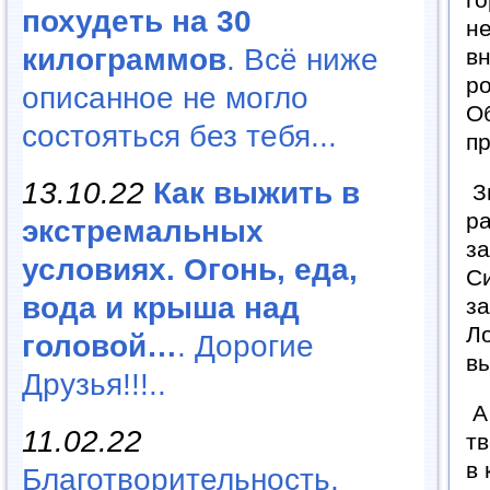
похудеть на 30
не
килограммов
. Всё ниже
вн
ро
описанное не могло
Об
состояться без тебя...
пр
13.10.22
Как выжить в
Зн
р
экстремальных
за
условиях. Огонь, еда,
Си
вода и крыша над
за
Л
головой…
. Дорогие
вы
Друзья!!!..
А 
11.02.22
тв
в 
Благотворительность,