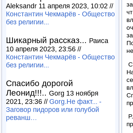
за
Aleksandr 11 апреля 2023, 10:02 //
чт
Константин Чекмарёв - Общество
вл
без религии...
оч
за
Шикарный рассказ...
Раиса
По
10 апреля 2023, 23:56 //
не
Константин Чекмарёв - Общество
Са
без религии...
На
се
Спасибо дорогой
вл
Леонид!!!..
Gorg 13 ноября
Сп
2021, 23:36 //
Gorg.Не факт... -
пр
Заговор пидоров или голубой
P.
реванш…
п