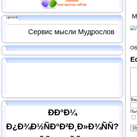
М
Цитата
Сервис мысли Мудрослов
Об
Е
Ва
ÐÐ°Ð¼
Пол
Ð¿Ð¾Ð½ÑÐ°Ð²Ð¸Ð»Ð¾ÑÑ?