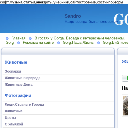
софт,музыка,статьи,анекдоты,учебники,сайтостроение,хостинг,обзоры
Sandro
Надо всегда быть человеком.
Главная
В гостях у Gorga. Беседа с интересным человеком.
Gorg
Реклама на сайте
Gorg.Наша Жизнь
Gorg.Библиоте
Жи
Животные
Зоопарки
Животные в природе
Животные Дома
На
Фотографии
Люди.Страны и Города
Животные
Цветы
С Улыбкой