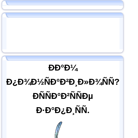
ÐÐ°Ð¼
Ð¿Ð¾Ð½ÑÐ°Ð²Ð¸Ð»Ð¾ÑÑ?
ÐÑÑÐ°Ð²ÑÑÐµ
Ð·Ð°Ð¿Ð¸ÑÑ.