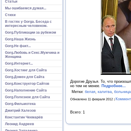
Статьи
Мы ошибаемся думая...
Стихи
В гостях у Gorga. Беседа с
интересным человеком.
Gorg.Публикации за рубежом
Gorg.Наша Жизнь
Gorg.Не факт...
Gorg.Любовь и Секс.Мужчина и
Женщина
Gorg.Интернет...
Gorg.Хостинг для Сайта
Gorg.Домен для Сайта
Дорогие Друзья. То, что произош
Gorg.Конструктор Сайтов
но тем не менее.
Подробнее...
Gorg.Наполнение Сайта
Метки:
белая
,
калитва
,
больница
Gorg.Полезное для Сайта
Коммент
Обновлено 11 февраля 2012
Gorg.Фильмотека
Дмитрий Халезов
Всего: 1
Константин Чекмарёв
Леонид Андреев
Леонид Западенко