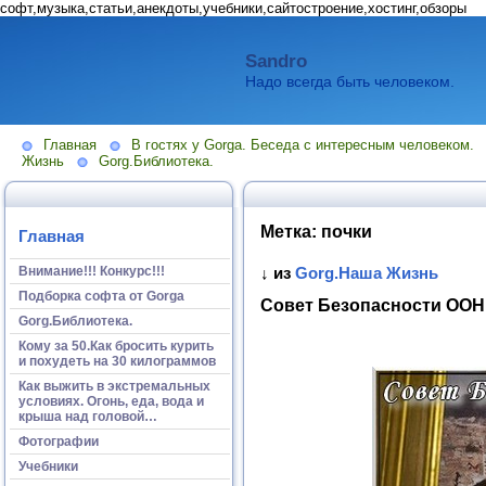
софт,музыка,статьи,анекдоты,учебники,сайтостроение,хостинг,обзоры
Sandro
Надо всегда быть человеком.
Главная
В гостях у Gorga. Беседа с интересным человеком.
Жизнь
Gorg.Библиотека.
Метка:
почки
Главная
Внимание!!! Конкурс!!!
↓ из
Gorg.Наша Жизнь
Подборка софта от Gorga
Совет Безопасности ООН
Gorg.Библиотека.
Кому за 50.Как бросить курить
и похудеть на 30 килограммов
Как выжить в экстремальных
условиях. Огонь, еда, вода и
крыша над головой…
Фотографии
Учебники