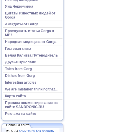
Яна Черничкина
Цитаты известных людей от
Gorga
Анекдоты от Gorga
Прослушать статьи Gorga в
МР3.
Народная медицина от Gorga
Гостевая книга
Белая Калитва.Путеводитель
Друзья Прислали
Tales from Gorg
Dishes from Gorg
Interesting articles
We are mistaken thinking that...
Карта сайта
Правила комментирования на
сайте SANDRONIC.RU
Реклама на сайте
Новое на сайте
06.11.23
Кому за 50.Как бросить