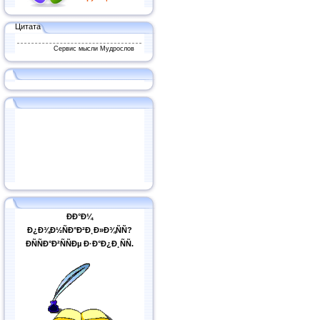
Цитата
Сервис мысли Мудрослов
ÐÐ°Ð¼
Ð¿Ð¾Ð½ÑÐ°Ð²Ð¸Ð»Ð¾ÑÑ?
ÐÑÑÐ°Ð²ÑÑÐµ Ð·Ð°Ð¿Ð¸ÑÑ.