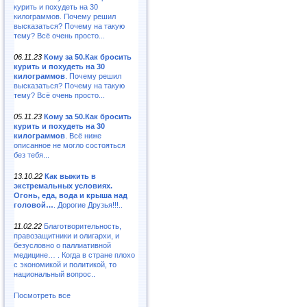
курить и похудеть на 30
килограммов. Почему решил
высказаться? Почему на такую
тему? Всё очень просто...
06.11.23
Кому за 50.Как бросить
курить и похудеть на 30
килограммов
. Почему решил
высказаться? Почему на такую
тему? Всё очень просто...
05.11.23
Кому за 50.Как бросить
курить и похудеть на 30
килограммов
. Всё ниже
описанное не могло состояться
без тебя...
13.10.22
Как выжить в
экстремальных условиях.
Огонь, еда, вода и крыша над
головой…
. Дорогие Друзья!!!..
11.02.22
Благотворительность,
правозащитники и олигархи, и
безусловно о паллиативной
медицине… . Когда в стране плохо
с экономикой и политикой, то
национальный вопрос..
Посмотреть все