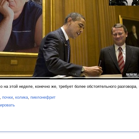
ло на этой неделе, конечно же, требует более обстоятельного разговора
,
почки
,
колика
,
пиелонефрит
ировать