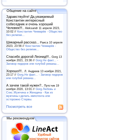
Общение на сайте
Здравствуйте! Да,уважаемый
Константин интересный
собеседник и очень хороший
Человек!!!..
Aleksandr 11 апреля 2023,
10:02 //
Константин Чекмарёв - Общество
без религии...
Шикарный рассказ...
Раиса 10 апреля
2023, 23:56 //
Константин Чекмарёв -
Общество без религии...
Спасибо дорогой Леонид!!!..
Gorg 13
ноября 2021, 23:36 //
Gorg.Не факт... -
Заговор пидоров или голубой реванш…
Хорошо!!!..
Л. Андреев 13 ноября 2021,
23:17 //
Gorg.Не факт... - Заговор пидоров
или голубой реванш…
А зачем такой нужен?..
Пупсчик 19
ноября 2020, 13:01 //
Gorg.Любовь и
Секс.Мужчина и Женщина - Как из
мужчины сделать импотента или
осторожно Стервы.
Посмотреть все
Мы рекомендуем