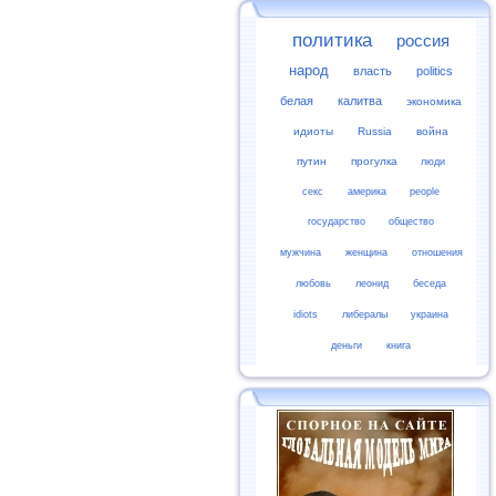
политика
россия
народ
власть
politics
белая
калитва
экономика
идиоты
Russia
война
путин
прогулка
люди
секс
америка
people
государство
общество
мужчина
женщина
отношения
любовь
леонид
беседа
idiots
либералы
украина
деньги
книга