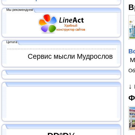
В
Мы рекомендуем
Цитата
В
Сервис мысли Мудрослов
М
Об
↓
Ф