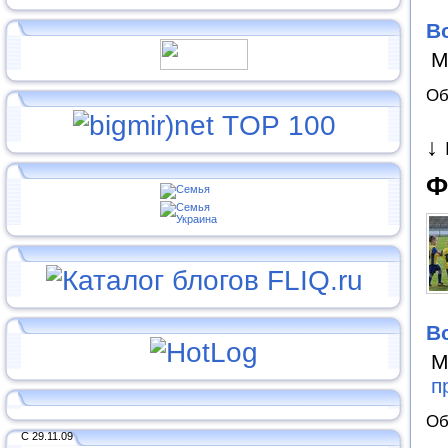
В
М
Об
↓
Ф
В
М
п
Об
С 29.11.09