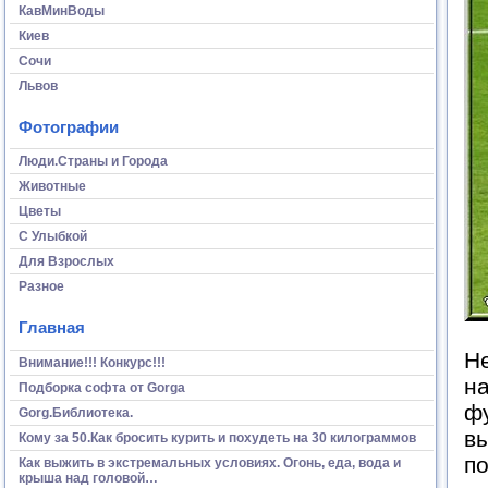
КавМинВоды
Киев
Сочи
Львов
Фотографии
Люди.Страны и Города
Животные
Цветы
С Улыбкой
Для Взрослых
Разное
Главная
Не
Внимание!!! Конкурс!!!
на
Подборка софта от Gorga
ф
Gorg.Библиотека.
в
Кому за 50.Как бросить курить и похудеть на 30 килограммов
п
Как выжить в экстремальных условиях. Огонь, еда, вода и
крыша над головой…