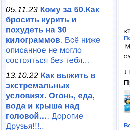
05.11.23
Кому за 50.Как
бросить курить и
похудеть на 30
«Т
П
килограммов
. Всё ниже
М
описанное не могло
Об
состояться без тебя...
↓
13.10.22
Как выжить в
П
экстремальных
условиях. Огонь, еда,
вода и крыша над
головой…
. Дорогие
Друзья!!!..
В