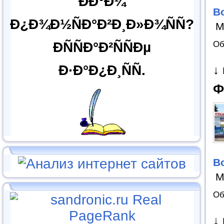
ÐÐ°Ð¼
В
Ð¿Ð¾Ð½ÑÐ°Ð²Ð¸Ð»Ð¾ÑÑ?
М
Об
ÐÑÑÐ°Ð²ÑÑÐµ
Ð·Ð°Ð¿Ð¸ÑÑ.
↓
Ф
В
М
Об
↓