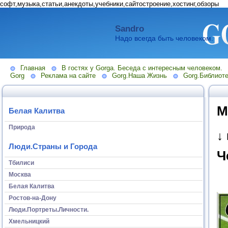
софт,музыка,статьи,анекдоты,учебники,сайтостроение,хостинг,обзоры
Sandro
Надо всегда быть человеком.
Главная
В гостях у Gorga. Беседа с интересным человеком.
Gorg
Реклама на сайте
Gorg.Наша Жизнь
Gorg.Библиоте
М
Белая Калитва
Природа
↓
Люди.Страны и Города
Ч
Тбилиси
Москва
Белая Калитва
Ростов-на-Дону
Люди.Портреты.Личности.
Хмельницкий