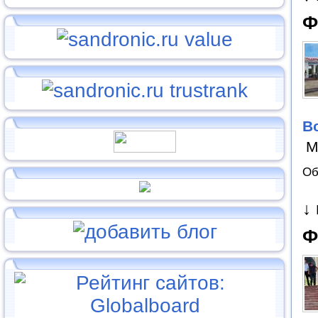
Ф
В
М
Об
↓
Ф