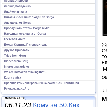
Леонид Андреев
Леонид Западенко
Яна Черничкина
Цитаты известных людей от Gorga
Анекдоты от Gorga
Прослушать статьи Gorga в МР3.
Народная медицина от Gorga
Гостевая книга
Жи
Белая Калитва.Путеводитель
Об
Друзья Прислали
то
Tales from Gorg
н
Dishes from Gorg
Interesting articles
М
We are mistaken thinking that...
Об
Карта сайта
Правила комментирования на сайте SANDRONIC.RU
↓
Реклама на сайте
М
Новое на сайте
06.11.23
Кому за 50.Как