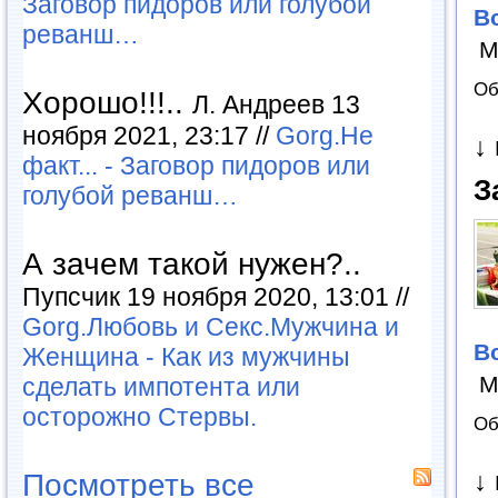
Заговор пидоров или голубой
В
реванш…
М
Об
Хорошо!!!..
Л. Андреев 13
ноября 2021, 23:17 //
Gorg.Не
↓
факт... - Заговор пидоров или
З
голубой реванш…
А зачем такой нужен?..
Пупсчик 19 ноября 2020, 13:01 //
Gorg.Любовь и Секс.Мужчина и
В
Женщина - Как из мужчины
М
сделать импотента или
осторожно Стервы.
Об
↓
Посмотреть все