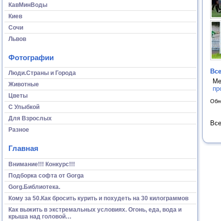
КавМинВоды
Киев
Сочи
Львов
Фотографии
Все
Люди.Страны и Города
Ме
Животные
пр
Цветы
Обн
С Улыбкой
Для Взрослых
Все
Разное
Главная
Внимание!!! Конкурс!!!
Подборка софта от Gorga
Gorg.Библиотека.
Кому за 50.Как бросить курить и похудеть на 30 килограммов
Как выжить в экстремальных условиях. Огонь, еда, вода и
крыша над головой…