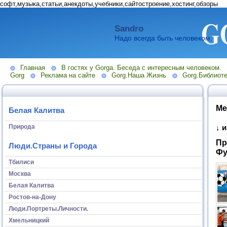
софт,музыка,статьи,анекдоты,учебники,сайтостроение,хостинг,обзоры
Sandro
Надо всегда быть человеком.
Главная
В гостях у Gorga. Беседа с интересным человеком.
Gorg
Реклама на сайте
Gorg.Наша Жизнь
Gorg.Библиоте
Ме
Белая Калитва
Природа
↓ 
Пр
Люди.Страны и Города
Фу
Тбилиси
Москва
Белая Калитва
Ростов-на-Дону
Люди.Портреты.Личности.
Хмельницкий