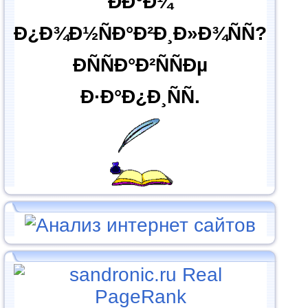
ÐÐ°Ð¼
Ð¿Ð¾Ð½ÑÐ°Ð²Ð¸Ð»Ð¾ÑÑ?
ÐÑÑÐ°Ð²ÑÑÐµ
Ð·Ð°Ð¿Ð¸ÑÑ.