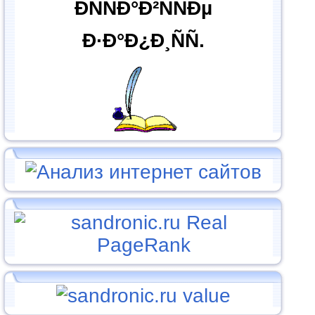
ÐÑÑÐ°Ð²ÑÑÐµ
Ð·Ð°Ð¿Ð¸ÑÑ.