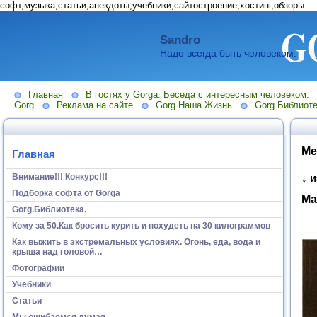
софт,музыка,статьи,анекдоты,учебники,сайтостроение,хостинг,обзоры
Sandro
Надо всегда быть человеком.
Главная
В гостях у Gorga. Беседа с интересным человеком.
Gorg
Реклама на сайте
Gorg.Наша Жизнь
Gorg.Библиоте
Ме
Главная
Внимание!!! Конкурс!!!
↓ 
Подборка софта от Gorga
Ма
Gorg.Библиотека.
Кому за 50.Как бросить курить и похудеть на 30 килограммов
Как выжить в экстремальных условиях. Огонь, еда, вода и
крыша над головой…
Фотографии
Учебники
Статьи
Мы ошибаемся думая...