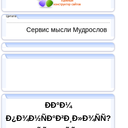
Цитата
Сервис мысли Мудрослов
ÐÐ°Ð¼
Ð¿Ð¾Ð½ÑÐ°Ð²Ð¸Ð»Ð¾ÑÑ?