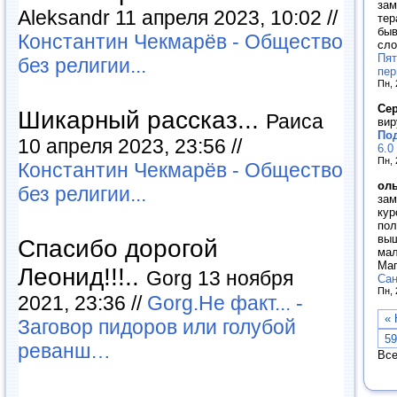
зам
Aleksandr 11 апреля 2023, 10:02 //
тер
быв
Константин Чекмарёв - Общество
сло
Пят
без религии...
пер
Пн, 
Се
Шикарный рассказ...
Раиса
вир
Под
10 апреля 2023, 23:56 //
6.0
Пн, 
Константин Чекмарёв - Общество
ол
без религии...
зам
кур
пол
выш
Спасибо дорогой
мал
Маг
Леонид!!!..
Gorg 13 ноября
Сан
Пн, 
2021, 23:36 //
Gorg.Не факт... -
« 
Заговор пидоров или голубой
59
реванш…
Все