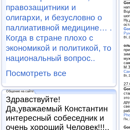
Go
правозащитники и
нап
Вод
олигархи, и безусловно о
шоп
Ну,
ост
паллиативной медицине… .
Go
Рун
Когда в стране плохо с
Вт, 
ол
экономикой и политикой, то
при
зим
национальный вопрос..
муж
сам
М.
Посмотреть все
Сан
Вт, 
27.
Go
Общение на сайте
ста
Здравствуйте!
это
дру
све
Да,уважаемый Константин
раб
Pho
интересный собеседник и
Пн, 
очень хороший Человек!!!..
Go