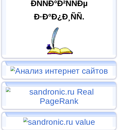
ÐÑÑÐ°Ð²ÑÑÐµ
Ð·Ð°Ð¿Ð¸ÑÑ.