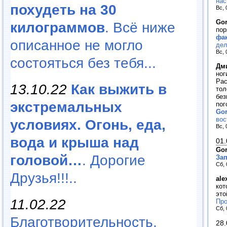
нас
похудеть на 30
Вс, 
Go
килограммов
. Всё ниже
пор
фак
описанное не могло
дел
Вс, 
состояться без тебя...
Дм
ног
Рас
13.10.22
Как выжить в
тол
без
экстремальных
пог
Gor
вос
условиях. Огонь, еда,
Вс, 
вода и крыша над
01.
Go
головой…
. Дорогие
Зап
Сб, 
Друзья!!!..
ale
кот
это
11.02.22
Про
Сб, 
Благотворительность,
28.