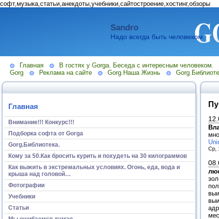
софт,музыка,статьи,анекдоты,учебники,сайтостроение,хостинг,обзоры
Sandro
Надо всегда быть человеком.
Главная
В гостях у Gorga. Беседа с интересным человеком.
Gorg
Реклама на сайте
Gorg.Наша Жизнь
Gorg.Библиоте
Пу
Главная
12.
Внимание!!! Конкурс!!!
Вл
Подборка софта от Gorga
мно
Unin
Gorg.Библиотека.
Ср, 
Кому за 50.Как бросить курить и похудеть на 30 килограммов
08.
Как выжить в экстремальных условиях. Огонь, еда, вода и
лю
крыша над головой…
зол
Фотографии
пол
выи
Учебники
выи
адр
Статьи
мес
Мы ошибаемся думая...