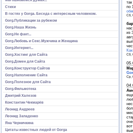
так
по 
Стихи
обм
В гостях у Gorga. Беседа с интересным человеком.
Сб, 
Gorg.Публикации за рубежом
ба
Gorg.Наша Жизнь
нас
из 
Gorg.Не факт...
авг
Gorg.Любовь и Секс.Мужчина и Женщина
вып
чес
Gorg.Интернет...
Как
Сб, 
Gorg.Хостинг для Сайта
Gorg.Домен для Сайта
05.
Ма
Gorg.Конструктор Сайтов
Go
Gorg.Наполнение Сайта
Ср, 
Gorg.Полезное для Сайта
04.
Gorg.Фильмотека
Ам
еще
Дмитрий Халезов
люб
Константин Чекмарёв
нес
бол
Леонид Андреев
мес
Леонид Западенко
ста
оче
Яна Черничкина
вот
Цитаты известных людей от Gorga
выи