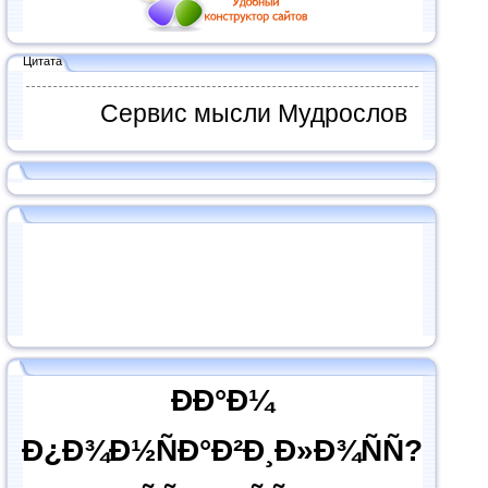
Цитата
Сервис мысли Мудрослов
ÐÐ°Ð¼
Ð¿Ð¾Ð½ÑÐ°Ð²Ð¸Ð»Ð¾ÑÑ?