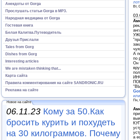
лот
Анекдоты от Gorga
Вт, 
Прослушать статьи Gorga в МР3.
03.
Народная медицина от Gorga
Ам
рек
Гостевая книга
анг
Белая Калитва.Путеводитель
УЖЕ
"пр
Друзья Прислали
зак
Tales from Gorg
чуя
А п
Dishes from Gorg
по 
Interesting articles
Он 
вру
We are mistaken thinking that...
пол
Карта сайта
ИНФ
ПОБ
Правила комментирования на сайте SANDRONIC.RU
"ВЫ
Реклама на сайте
Go
или
Пн, 
Новое на сайте
Ам
06.11.23
Кому за 50.Как
при
выи
бросить курить и похудеть
КУП
уст
на 30 килограммов. Почему
уст
а е