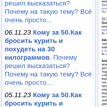
мое
решил высказаться?
Go
или
Почему на такую тему? Всё
Пн, 
очень просто...
02.
Go
вни
вый
06.11.23
Кому за 50.Как
Вс, 
бросить курить и
Ай
люб
ва
похудеть на 30
в и
Вс, 
килограммов
. Почему
bo
решил высказаться?
мож
дос
под
Почему на такую тему? Всё
соб
вер
очень просто...
чис
про
ком
выд
05.11.23
Кому за 50.Как
пот
ном
бросить курить и
дже