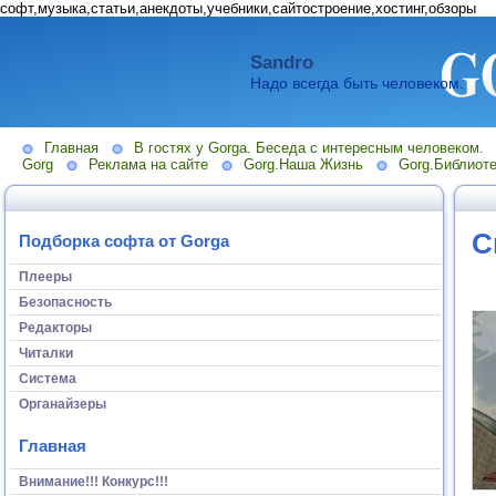
софт,музыка,статьи,анекдоты,учебники,сайтостроение,хостинг,обзоры
Sandro
Надо всегда быть человеком.
Главная
В гостях у Gorga. Беседа с интересным человеком.
Gorg
Реклама на сайте
Gorg.Наша Жизнь
Gorg.Библиоте
С
Подборка софта от Gorga
Плееры
Безопасность
Редакторы
Читалки
Система
Органайзеры
Главная
Внимание!!! Конкурс!!!