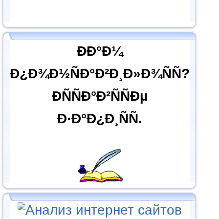
ÐÐ°Ð¼
Ð¿Ð¾Ð½ÑÐ°Ð²Ð¸Ð»Ð¾ÑÑ?
ÐÑÑÐ°Ð²ÑÑÐµ
Ð·Ð°Ð¿Ð¸ÑÑ.