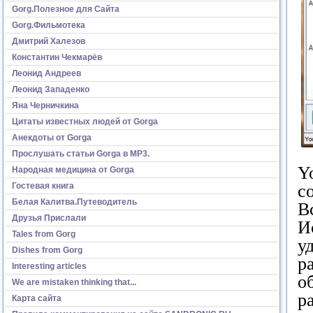
Gorg.Полезное для Сайта
Gorg.Фильмотека
Дмитрий Халезов
Константин Чекмарёв
Леонид Андреев
Леонид Западенко
Яна Черничкина
Цитаты известных людей от Gorga
Анекдоты от Gorga
Прослушать статьи Gorga в МР3.
Y
Народная медицина от Gorga
Гостевая книга
с
Белая Калитва.Путеводитель
В
Друзья Прислали
И
Tales from Gorg
у
Dishes from Gorg
р
Interesting articles
о
We are mistaken thinking that...
р
Карта сайта