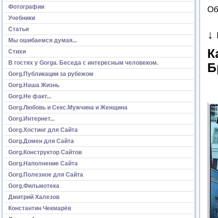
Фотографии
Об
Учебники
Статьи
↓
Мы ошибаемся думая...
К
Стихи
В гостях у Gorga. Беседа с интересным человеком.
Б
Gorg.Публикации за рубежом
Gorg.Наша Жизнь
Gorg.Не факт...
Gorg.Любовь и Секс.Мужчина и Женщина
Gorg.Интернет...
Gorg.Хостинг для Сайта
Gorg.Домен для Сайта
Gorg.Конструктор Сайтов
Gorg.Наполнение Сайта
Gorg.Полезное для Сайта
Gorg.Фильмотека
Дмитрий Халезов
Константин Чекмарёв