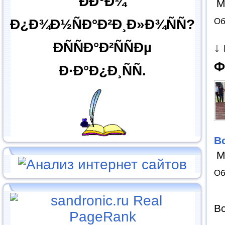
ÐÐ°Ð¼
М
Об
Ð¿Ð¾Ð½ÑÐ°Ð²Ð¸Ð»Ð¾ÑÑ?
ÐÑÑÐ°Ð²ÑÑÐµ
↓
Ф
Ð·Ð°Ð¿Ð¸ÑÑ.
В
М
Об
Вс