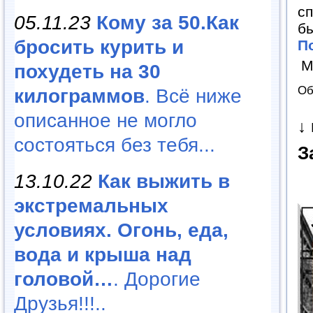
сп
05.11.23
Кому за 50.Как
бы
бросить курить и
П
М
похудеть на 30
Об
килограммов
. Всё ниже
описанное не могло
↓
состояться без тебя...
З
13.10.22
Как выжить в
экстремальных
условиях. Огонь, еда,
вода и крыша над
головой…
. Дорогие
Друзья!!!..