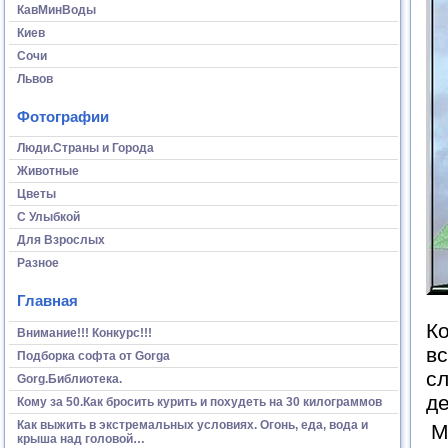
КавМинВоды
Киев
Сочи
Львов
Фотографии
Люди.Страны и Города
Животные
Цветы
С Улыбкой
Для Взрослых
Разное
Главная
Ко
Внимание!!! Конкурс!!!
вс
Подборка софта от Gorga
сл
Gorg.Библиотека.
де
Кому за 50.Как бросить курить и похудеть на 30 килограммов
Как выжить в экстремальных условиях. Огонь, еда, вода и
М
крыша над головой…