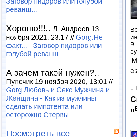
Заговор пидоров или голубой
реванш…
Хорошо!!!..
Л. Андреев 13
Во
ноября 2021, 23:17 //
Gorg.Не
ин
В.
факт... - Заговор пидоров или
с
голубой реванш…
М
А зачем такой нужен?..
Об
Пупсчик 19 ноября 2020, 13:01 //
↓
Gorg.Любовь и Секс.Мужчина и
Женщина - Как из мужчины
С
сделать импотента или
,
осторожно Стервы.
Посмотреть все