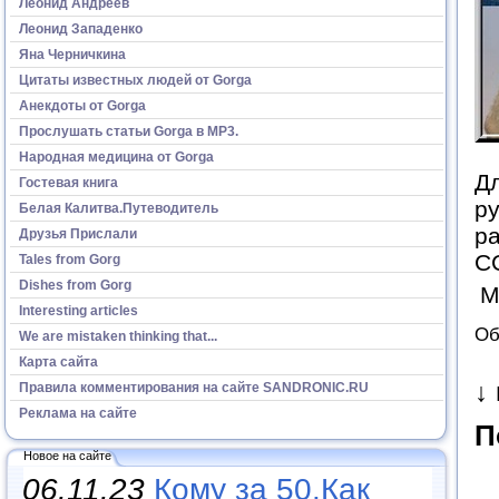
Леонид Андреев
Леонид Западенко
Яна Черничкина
Цитаты известных людей от Gorga
Анекдоты от Gorga
Прослушать статьи Gorga в МР3.
Народная медицина от Gorga
Дл
Гостевая книга
ру
Белая Калитва.Путеводитель
ра
Друзья Прислали
СС
Tales from Gorg
Dishes from Gorg
М
Interesting articles
Об
We are mistaken thinking that...
Карта сайта
↓
Правила комментирования на сайте SANDRONIC.RU
Реклама на сайте
П
Новое на сайте
06.11.23
Кому за 50.Как