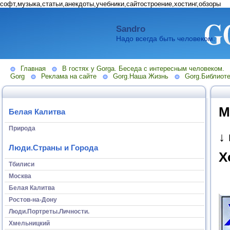
софт,музыка,статьи,анекдоты,учебники,сайтостроение,хостинг,обзоры
Sandro
Надо всегда быть человеком.
Главная
В гостях у Gorga. Беседа с интересным человеком.
Gorg
Реклама на сайте
Gorg.Наша Жизнь
Gorg.Библиоте
М
Белая Калитва
Природа
↓
Люди.Страны и Города
Х
Тбилиси
Москва
Белая Калитва
Ростов-на-Дону
Люди.Портреты.Личности.
Хмельницкий