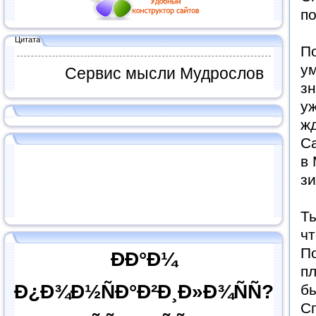
по
Цитата
По
ум
Сервис мысли Мудрослов
з
уж
жд
Са
в 
з
Ты
чт
П
ÐÐ°Ð¼
пл
Ð¿Ð¾Ð½ÑÐ°Ð²Ð¸Ð»Ð¾ÑÑ?
бы
Сп