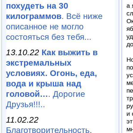
похудеть на 30
а 
сл
килограммов
. Всё ниже
О
описанное не могло
яб
состояться без тебя...
уд
до
13.10.22
Как выжить в
Но
экстремальных
по
условиях. Огонь, еда,
у
вода и крыша над
ме
пе
головой…
. Дорогие
т
Друзья!!!..
ру
и 
11.02.22
эт
Благотворительность,
мн