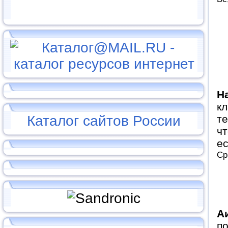
Н
кл
те
Каталог сайтов России
чт
ес
Ср
А
по