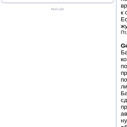
в
Мой сайт
к
Ес
жу
Пт
G
Ба
ко
п
пр
по
ли
Ба
сд
п
ав
ну