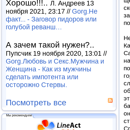
ще
Хорошо!!!..
Л. Андреев 13
ск
ноября 2021, 23:17 //
Gorg.Не
за
факт... - Заговор пидоров или
по
голубой реванш…
Не
А зачем такой нужен?..
Ка
Пупсчик 19 ноября 2020, 13:01 //
Са
на
Gorg.Любовь и Секс.Мужчина и
по
Женщина - Как из мужчины
го
сделать импотента или
с
осторожно Стервы.
об
эт
Посмотреть все
ба
он
Мы рекомендуем
ст
Сп