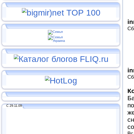
i
Сб
i
Сб
К
Ба
по
С 29.11.09
же
сн
с
Вс