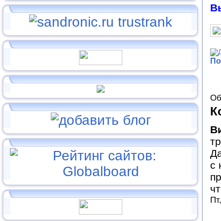
В
По
Об
К
В
тр
Да
с 
пр
чт
Пт