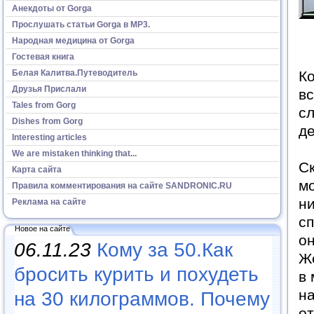
Анекдоты от Gorga
Прослушать статьи Gorga в МР3.
Народная медицина от Gorga
Гостевая книга
Белая Калитва.Путеводитель
Ко
Друзья Прислали
вс
Tales from Gorg
сл
Dishes from Gorg
де
Interesting articles
We are mistaken thinking that...
Ск
Карта сайта
мо
Правила комментирования на сайте SANDRONIC.RU
ни
Реклама на сайте
сп
Новое на сайте
он
06.11.23
Кому за 50.Как
Ж
бросить курить и похудеть
в 
на
на 30 килограммов. Почему
о