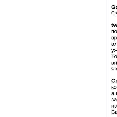
G
Ср
tw
п
вр
ал
уж
То
вн
Ср
G
ко
а 
з
на
Ба