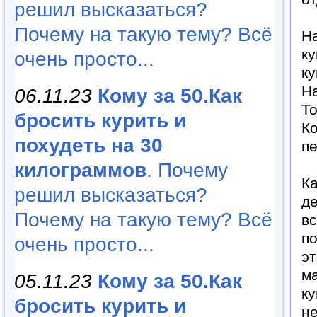
решил высказаться?
Почему на такую тему? Всё
На
ку
очень просто...
ку
На
06.11.23
Кому за 50.Как
То
бросить курить и
Ко
похудеть на 30
пе
килограммов
. Почему
Ка
решил высказаться?
де
Почему на такую тему? Всё
вс
по
очень просто...
э
ма
05.11.23
Кому за 50.Как
ку
бросить курить и
не