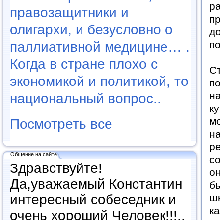
ра
правозащитники и
пр
олигархи, и безусловно о
до
по
паллиативной медицине… .
Когда в стране плохо с
Ст
экономикой и политикой, то
по
на
национальный вопрос..
ку
мо
Посмотреть все
на
ре
Общение на сайте
со
Здравствуйте!
он
Да,уважаемый Константин
бы
интересный собеседник и
шк
ка
очень хороший Человек!!!..