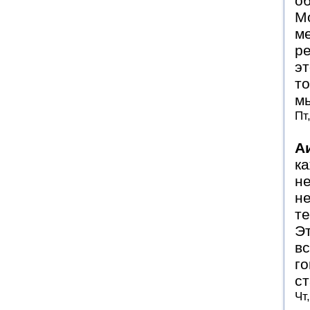
об
Мо
ме
ре
эт
то
мы
Пт
А
ка
не
не
те
Эт
вс
го
ст
Чт