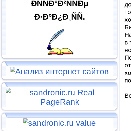
ÐÑÑÐ°Ð²ÑÑÐµ
до
то
Ð·Ð°Ð¿Ð¸ÑÑ.
хо
Би
На
в 
но
По
от
хо
по
В