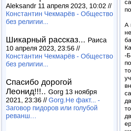
са
Aleksandr 11 апреля 2023, 10:02 //
по
Константин Чекмарёв - Общество
без религии...
А 
не
Шикарный рассказ...
Раиса
ба
Ка
10 апреля 2023, 23:56 //
-Б
Константин Чекмарёв - Общество
по
без религии...
то
уч
Спасибо дорогой
вн
Леонид!!!..
Gorg 13 ноября
са
2021, 23:36 //
Gorg.Не факт... -
дв
Заговор пидоров или голубой
то
реванш…
дв
ер