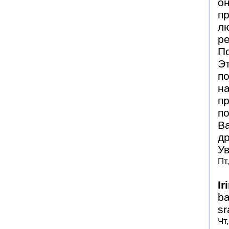
о
пр
лю
ре
По
Эт
по
н
п
по
Ва
др
Ув
Пт
Ir
ba
sr
Чт