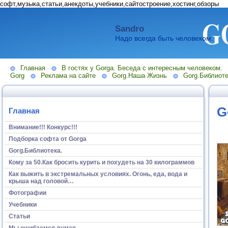
софт,музыка,статьи,анекдоты,учебники,сайтостроение,хостинг,обзоры
Sandro
Надо всегда быть человеком.
Главная
В гостях у Gorga. Беседа с интересным человеком.
Gorg
Реклама на сайте
Gorg.Наша Жизнь
Gorg.Библиоте
G
Главная
Внимание!!! Конкурс!!!
Подборка софта от Gorga
Gorg.Библиотека.
Кому за 50.Как бросить курить и похудеть на 30 килограммов
Как выжить в экстремальных условиях. Огонь, еда, вода и
крыша над головой…
Фотографии
Учебники
Статьи
Мы ошибаемся думая...