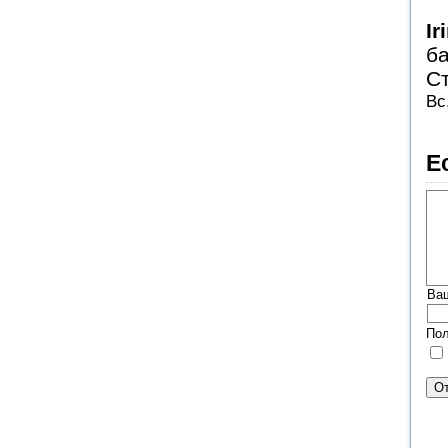
Ir
ба
Ст
Вс
Е
Ва
Пол