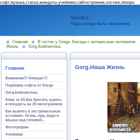
софт,музыка,статьи,анекдоты,учебники,сайтостроение,хостинг,обзоры
Sandro
Надо всегда быть человеком.
Главная
В гостях у Gorga. Беседа с интересным человеком.
Жизнь
Gorg.Библиотека.
Gorg.Наша Жизнь
Главная
Внимание!!! Конкурс!!!
Подборка софта от Gorga
Gorg.Библиотека.
Кому за 50.Как бросить курить
и похудеть на 30 килограммов
Как выжить в экстремальных
условиях. Огонь, еда, вода и
крыша над головой…
Фотографии
Учебники