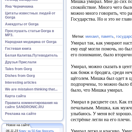
Мишка умирал. Мне до сих пор
Яна Черничкина
спокойствие. Много чего было
можно много говорить, что р
Цитаты известных людей от
Gorga
Государства. Но и это не гла
Анекдоты от Gorga
Прослушать статьи Gorga в
МР3.
Метки:
михаил
,
память
,
государ
Народная медицина от Gorga
Умирал так, как умирают наст
ему ещё могли
помочь, но бы
Гостевая книга
его понимание, было вторичн
Белая Калитва.Путеводитель
Друзья Прислали
Умирал, можно сказать в цен
Tales from Gorg
как бомж и бродяга, среди не
Dishes from Gorg
щёголем. Мишка был одет в ц
Interesting articles
подпорчены, то можно было бы
We are mistaken thinking that...
было, что Мишка умирал.
Карта сайта
Умирал в расцвете сил. Как п
Правила комментирования на
сайте SANDRONIC.RU
печальным. Мишка, как мужчи
улыбаюсь. У меня всё хорошо.
Реклама на сайте
сестрёнке легли на его плечи.
Новое на сайте
Умирал легко и красиво. Умир
06.11.23
Кому за 50.Как бросить