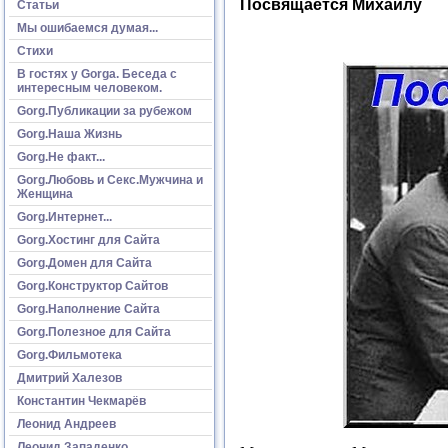
Посвящается Михаилу
Статьи
Мы ошибаемся думая...
Стихи
В гостях у Gorga. Беседа с
интересным человеком.
Gorg.Публикации за рубежом
Gorg.Наша Жизнь
Gorg.Не факт...
Gorg.Любовь и Секс.Мужчина и
Женщина
Gorg.Интернет...
Gorg.Хостинг для Сайта
Gorg.Домен для Сайта
Gorg.Конструктор Сайтов
Gorg.Наполнение Сайта
Gorg.Полезное для Сайта
Gorg.Фильмотека
Дмитрий Халезов
Константин Чекмарёв
Леонид Андреев
Леонид Западенко