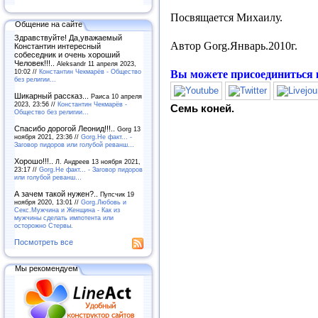
Посвящается Михаилу.
Общение на сайте
Здравствуйте! Да,уважаемый
Автор
Gorg.
Январь.2010г.
Константин интересный
собеседник и очень хороший
Человек!!!..
Aleksandr 11 апреля 2023,
10:02 //
Константин Чекмарёв - Общество
Вы можете присоединиться 
без религии...
Шикарный рассказ...
Раиса 10 апреля
2023, 23:56 //
Константин Чекмарёв -
Семь коней.
Общество без религии...
Спасибо дорогой Леонид!!!..
Gorg 13
ноября 2021, 23:36 //
Gorg.Не факт... -
Заговор пидоров или голубой реванш…
Хорошо!!!..
Л. Андреев 13 ноября 2021,
23:17 //
Gorg.Не факт... - Заговор пидоров
или голубой реванш…
А зачем такой нужен?..
Пупсчик 19
ноября 2020, 13:01 //
Gorg.Любовь и
Секс.Мужчина и Женщина - Как из
мужчины сделать импотента или
осторожно Стервы.
Посмотреть все
Мы рекомендуем