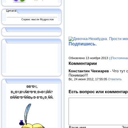
Цитата
Сервис мысли Мудрослов
Подпишись.
Обновлено 13 ноября 2013
[Постоянна
Комментарии
Константин Чекмарев
-
Что тут 
Понимаю!!!
Вс, 24 июня 2012, 17:55:05
Ответить
ÐÐ°Ð¼
Есть вопрос или комментар
Ð¿Ð¾Ð½ÑÐ°Ð²Ð¸Ð»Ð¾ÑÑ?
ÐÑÑÐ°Ð²ÑÑÐµ Ð·Ð°Ð¿Ð¸ÑÑ.
Ваше имя
Эле