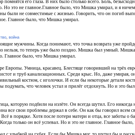
 помнятся его глаза. В них было столько всего. Боль, безысходн
. Но это не главное.Главное было, что Мишка умирал, и я ниче
аны были не совместимые с жизнью. Говорить, что он погиб вып
вное. Главное было, что Мишка умирал.
ство
,
война
оящие мужчины. Когда понимают, что точка возврата уже пройде
ло нельзя, то теперь уже было поздно. Мишка был умный. Мишка
о. Главное было, что Мишка умирал.
тре Европы. Умница, красавец. Блестяще говоривший на трёх ев
чистот
и труб канализационных. Среди крыс. Но, даже умирая, он
ивильный костюм, с иголочки. И если бы
некоторые детали кост
 подумать, что человек устал и прилёг отдохнуть. Но и это было
тица, которую подбили на
излёте. Он всегда шутил. Его никогда
на все свои проблемы держал в себе. Он как бы говорил всем с
 Всё в порядке. Хотя после потери матери и отца, все заботы о 
 Когда только он всё успевал. Но и это не главное. Главное было
ал с улыбкой на губах. Если бы Мишка мог, то
шутил бы и расск