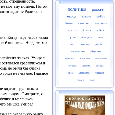
ость, отрешенность,
м не мог ему помочь. Потом
политика
россия
олняя задание Родины и
народ
власть
politics
белая
калитва
экономика
идиоты
Russia
война
на. Когда пару часов назад
путин
прогулка
люди
 всё понимал. Но даже это
секс
америка
people
государство
общество
ропейских языках. Умирал
мужчина
женщина
отношения
 оставался красавчиком и
любовь
леонид
беседа
юма не были бы слегка
 тогда не главное. Главное
idiots
либералы
украина
деньги
книга
 не видели грустным и
воим видом. Смотрите, я
бабушке и маленькой
, что Мишка умирал.
азывал очередную байку,