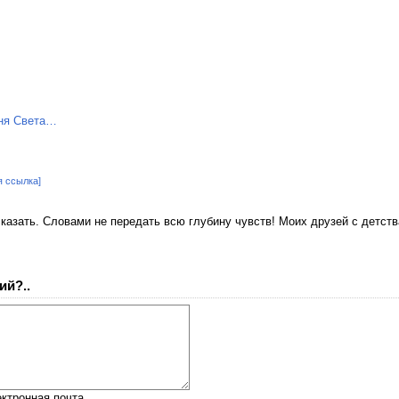
я ссылка]
сказать. Словами не передать всю глубину чувств! Моих друзей с детства
ий?..
ктронная почта