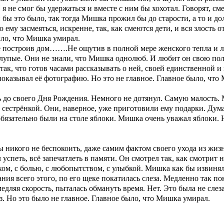
 я не смог бы удержаться и вместе с ним бы хохотал. Говорят, см
 бы это было, так тогда Мишка прожил бы до старости, а то и д
 ему засмеяться, искренне, так, как смеются дети, и вся злость от
ыло, что Мишка умирал.
не построив дом…….Не ощутив в полной мере женского тепла и л
Глупые. Они не знали, что Мишка
однолюб. И любит он свою пол
так, что готов часами рассказывать о ней, своей единственной 
н показывал её фотографию. Но это не главное. Главное было, чт
ь до своего Дня Рождения. Немного не дотянул. Самую малость.
о сестрёнкой. Они, наверное, уже приготовили ему подарки. Дума
бязательно были на столе яблоки. Мишка очень уважал яблоки. Н
ы никого не беспокоить, даже самим фактом своего ухода из жи
 успеть, всё запечатлеть в памяти. Он смотрел
так, как смотрит 
ом, с болью, с любопытством, с улыбкой. Мишка как бы извинял
ания всего этого, по его щеке покатилась слеза. Медленно так п
медляя скорость, пыталась обмануть время. Нет. Это была не слеза
аз. Но это было не главное. Главное было, что Мишка умирал.