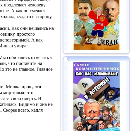
ех продлевает человеку
ольше. А как он смеялся….
ходила, куда то в сторону.
аски. Как они вешались на
овинку, простого
и неповторимой. А как
о Мишка умирал.
 Мы собирались отмечать у
ли, что поставить на
о это не главное. Главное
зни. Мишка прощался.
на мир только что
ся за свою смерть. И
окатилась. Видимо и она не
. Скорее всего, капля