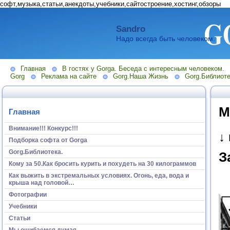
софт,музыка,статьи,анекдоты,учебники,сайтостроение,хостинг,обзоры
Sandro
Надо всегда быть человеком.
Главная
В гостях у Gorga. Беседа с интересным человеком.
Gorg
Реклама на сайте
Gorg.Наша Жизнь
Gorg.Библиоте
М
Главная
Внимание!!! Конкурс!!!
↓
Подборка софта от Gorga
Gorg.Библиотека.
З
Кому за 50.Как бросить курить и похудеть на 30 килограммов
Как выжить в экстремальных условиях. Огонь, еда, вода и
крыша над головой…
Фотографии
Учебники
Статьи
Мы ошибаемся думая...