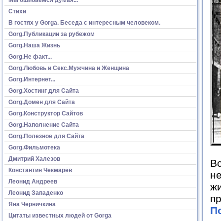
Стихи
В гостях у Gorga. Беседа с интересным человеком.
Gorg.Публикации за рубежом
Gorg.Наша Жизнь
Gorg.Не факт...
Gorg.Любовь и Секс.Мужчина и Женщина
Gorg.Интернет...
Gorg.Хостинг для Сайта
Gorg.Домен для Сайта
Gorg.Конструктор Сайтов
Gorg.Наполнение Сайта
Gorg.Полезное для Сайта
Gorg.Фильмотека
Дмитрий Халезов
Вс
Константин Чекмарёв
не
Леонид Андреев
жи
Леонид Западенко
пр
Яна Черничкина
П
Цитаты известных людей от Gorga