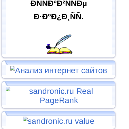
ÐÑÑÐ°Ð²ÑÑÐµ
Ð·Ð°Ð¿Ð¸ÑÑ.