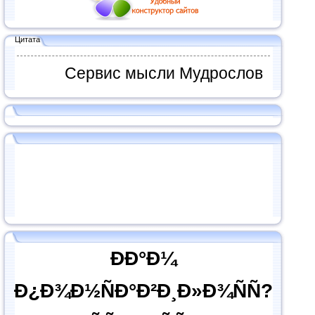
Цитата
Сервис мысли Мудрослов
ÐÐ°Ð¼
Ð¿Ð¾Ð½ÑÐ°Ð²Ð¸Ð»Ð¾ÑÑ?