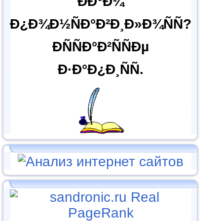
ÐÐ°Ð¼
Ð¿Ð¾Ð½ÑÐ°Ð²Ð¸Ð»Ð¾ÑÑ?
ÐÑÑÐ°Ð²ÑÑÐµ
Ð·Ð°Ð¿Ð¸ÑÑ.