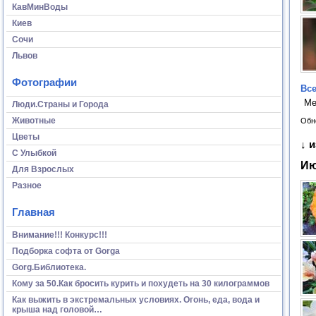
КавМинВоды
Киев
Сочи
Львов
Фотографии
Все
Ме
Люди.Страны и Города
Животные
Обн
Цветы
↓ 
С Улыбкой
И
Для Взрослых
Разное
Главная
Внимание!!! Конкурс!!!
Подборка софта от Gorga
Gorg.Библиотека.
Кому за 50.Как бросить курить и похудеть на 30 килограммов
Как выжить в экстремальных условиях. Огонь, еда, вода и
крыша над головой…