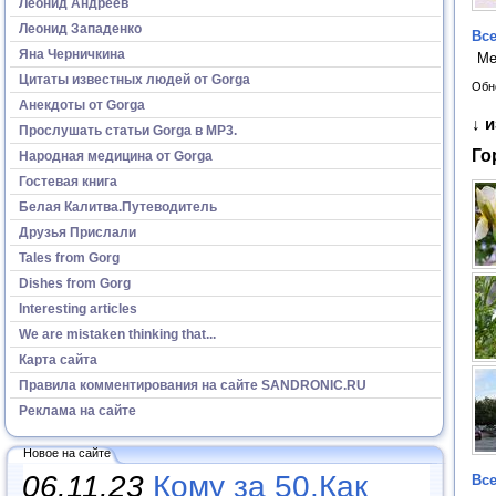
Леонид Андреев
Леонид Западенко
Все
Яна Черничкина
Ме
Цитаты известных людей от Gorga
Обн
Анекдоты от Gorga
↓ 
Прослушать статьи Gorga в МР3.
Го
Народная медицина от Gorga
Гостевая книга
Белая Калитва.Путеводитель
Друзья Прислали
Tales from Gorg
Dishes from Gorg
Interesting articles
We are mistaken thinking that...
Карта сайта
Правила комментирования на сайте SANDRONIC.RU
Реклама на сайте
Новое на сайте
06.11.23
Кому за 50.Как
Все