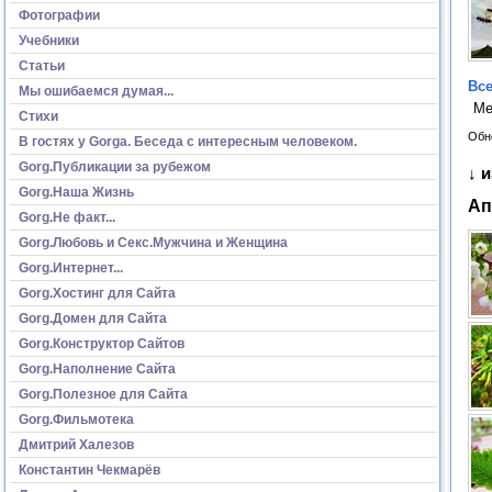
Фотографии
Учебники
Статьи
Все
Мы ошибаемся думая...
Ме
Стихи
Обн
В гостях у Gorga. Беседа с интересным человеком.
Gorg.Публикации за рубежом
↓ 
Gorg.Наша Жизнь
Ап
Gorg.Не факт...
Gorg.Любовь и Секс.Мужчина и Женщина
Gorg.Интернет...
Gorg.Хостинг для Сайта
Gorg.Домен для Сайта
Gorg.Конструктор Сайтов
Gorg.Наполнение Сайта
Gorg.Полезное для Сайта
Gorg.Фильмотека
Дмитрий Халезов
Константин Чекмарёв