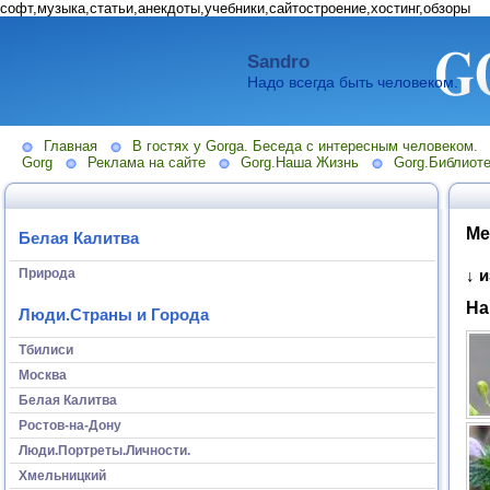
софт,музыка,статьи,анекдоты,учебники,сайтостроение,хостинг,обзоры
Sandro
Надо всегда быть человеком.
Главная
В гостях у Gorga. Беседа с интересным человеком.
Gorg
Реклама на сайте
Gorg.Наша Жизнь
Gorg.Библиоте
Ме
Белая Калитва
Природа
↓ 
На
Люди.Страны и Города
Тбилиси
Москва
Белая Калитва
Ростов-на-Дону
Люди.Портреты.Личности.
Хмельницкий