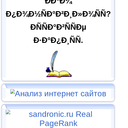
ÐÐ°Ð¼
Ð¿Ð¾Ð½ÑÐ°Ð²Ð¸Ð»Ð¾ÑÑ?
ÐÑÑÐ°Ð²ÑÑÐµ
Ð·Ð°Ð¿Ð¸ÑÑ.