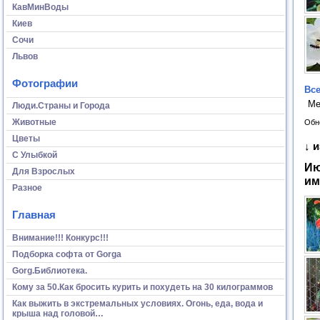
КавМинВоды
Киев
Сочи
Львов
Фотографии
Все
Ме
Люди.Страны и Города
Животные
Обн
Цветы
↓ 
С Улыбкой
Ию
Для Взрослых
им
Разное
Главная
Внимание!!! Конкурс!!!
Подборка софта от Gorga
Gorg.Библиотека.
Кому за 50.Как бросить курить и похудеть на 30 килограммов
Как выжить в экстремальных условиях. Огонь, еда, вода и
крыша над головой…