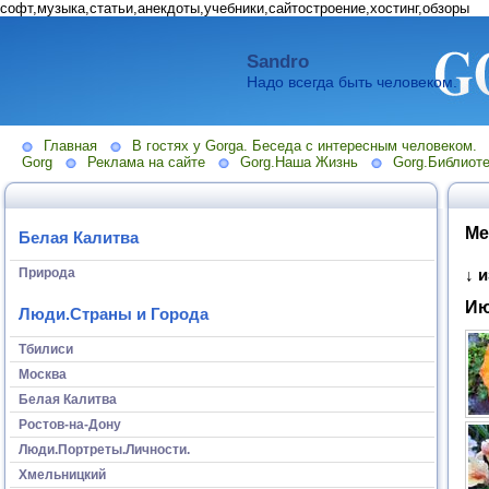
софт,музыка,статьи,анекдоты,учебники,сайтостроение,хостинг,обзоры
Sandro
Надо всегда быть человеком.
Главная
В гостях у Gorga. Беседа с интересным человеком.
Gorg
Реклама на сайте
Gorg.Наша Жизнь
Gorg.Библиоте
Ме
Белая Калитва
Природа
↓ 
И
Люди.Страны и Города
Тбилиси
Москва
Белая Калитва
Ростов-на-Дону
Люди.Портреты.Личности.
Хмельницкий