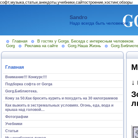
софт,музыка,статьи,анекдоты,учебники,сайтостроение,хостинг,обзоры
Sandro
Надо всегда быть человеком.
Главная
В гостях у Gorga. Беседа с интересным человеком.
Gorg
Реклама на сайте
Gorg.Наша Жизнь
Gorg.Библиоте
М
Главная
Внимание!!! Конкурс!!!
↓
Подборка софта от Gorga
Gorg.Библиотека.
З
Кому за 50.Как бросить курить и похудеть на 30 килограммов
л
Как выжить в экстремальных условиях. Огонь, еда, вода и
крыша над головой…
Фотографии
Учебники
Статьи
Мы ошибаемся думая...