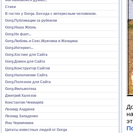
Стихи
В гостях у Gorga. Беседа с интересным человеком.
Gorg.Публикации за рубежом
Gorg.Наша Жизнь
Gorg.Не факт...
Gorg.Любовь и Секс.Мужчина и Женщина
Gorg.Интернет...
Gorg.Хостинг для Сайта
Gorg.Домен для Сайта
Gorg.Конструктор Сайтов
Gorg.Наполнение Сайта
Gorg.Полезное для Сайта
Gorg.Фильмотека
Дмитрий Халезов
Константин Чекмарёв
Д
Леонид Андреев
на
Леонид Западенко
эт
Яна Черничкина
П
Цитаты известных людей от Gorga