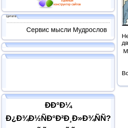
Цитата
Сервис мысли Мудрослов
Не
д
М
Вс
ÐÐ°Ð¼
Ð¿Ð¾Ð½ÑÐ°Ð²Ð¸Ð»Ð¾ÑÑ?