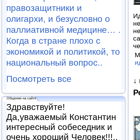
правозащитники и
Ид
олигархи, и безусловно о
не
паллиативной медицине… .
не
са
Когда в стране плохо с
ч
экономикой и политикой, то
М
национальный вопрос..
и
Посмотреть все
↓
Р
Общение на сайте
Здравствуйте!
Да,уважаемый Константин
интересный собеседник и
очень хороший Человек!!!..