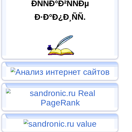
ÐÑÑÐ°Ð²ÑÑÐµ
Ð·Ð°Ð¿Ð¸ÑÑ.