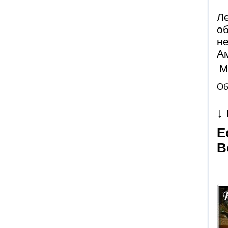
Ле
об
не
Ам
М
Об
↓
Е
В