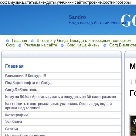
софт,музыка,статьи,анекдоты,учебники,сайтостроение,хостинг,обзоры
Sandro
Надо всегда быть человеком.
Главная
В гостях у Gorga. Беседа с интересным человеком.
Gorg
Реклама на сайте
Gorg.Наша Жизнь
Gorg.Библиоте
М
Главная
Внимание!!! Конкурс!!!
↓
Подборка софта от Gorga
Gorg.Библиотека.
Г
Кому за 50.Как бросить курить и похудеть на 30 килограммов
Как выжить в экстремальных условиях. Огонь, еда, вода и
крыша над головой…
Фотографии
Учебники
Статьи
Мы ошибаемся думая...