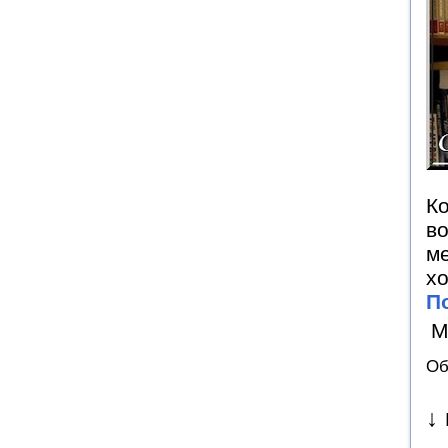
Ко
во
ме
хо
П
М
Об
↓