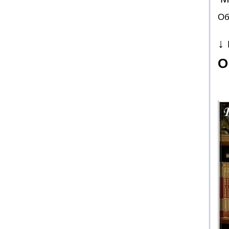
Об
↓
О