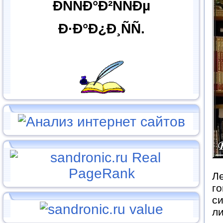
ÐÑÑÐ°Ð²ÑÑÐµ
Ð·Ð°Ð¿Ð¸ÑÑ.
Ле
го
си
ли