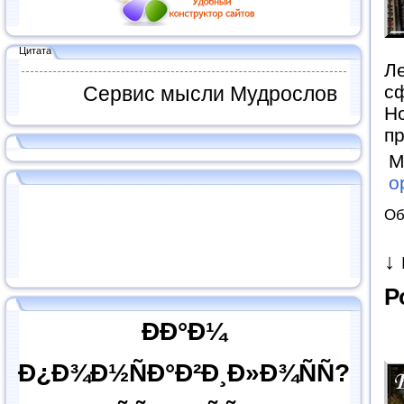
Цитата
Л
сф
Сервис мысли Мудрослов
Н
п
М
о
Об
↓
Р
ÐÐ°Ð¼
Ð¿Ð¾Ð½ÑÐ°Ð²Ð¸Ð»Ð¾ÑÑ?