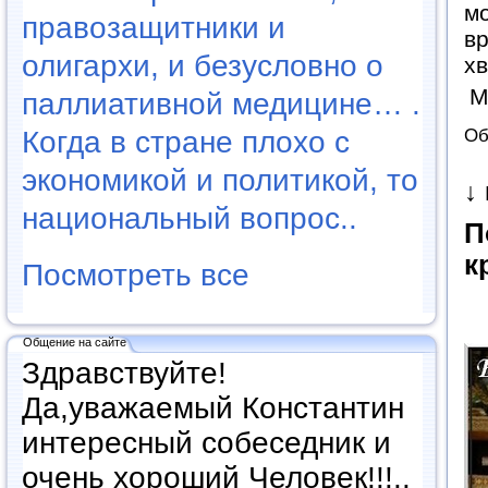
мо
правозащитники и
вр
олигархи, и безусловно о
хв
М
паллиативной медицине… .
Об
Когда в стране плохо с
экономикой и политикой, то
↓
национальный вопрос..
П
к
Посмотреть все
Общение на сайте
Здравствуйте!
Да,уважаемый Константин
интересный собеседник и
очень хороший Человек!!!..