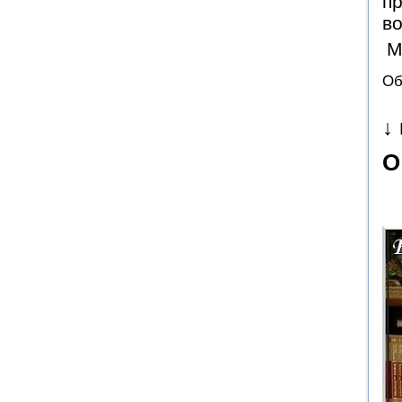
пр
в
М
Об
↓
О