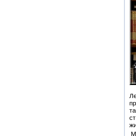
Ле
пр
та
с
ж
М