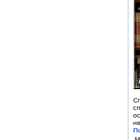
Сп
сп
ос
н
П
М