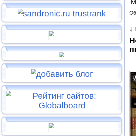
М
Об
↓
Н
п