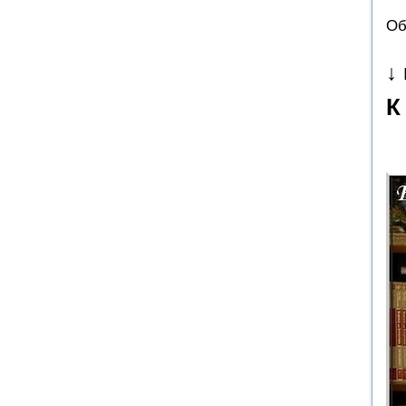
Об
↓
К