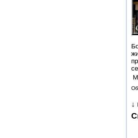
Б
ж
пр
се
М
Об
↓
С