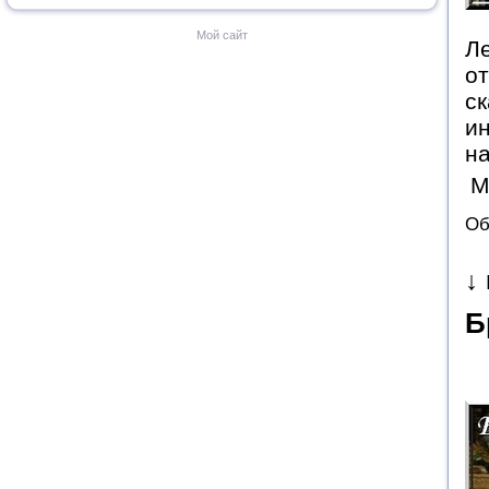
Мой сайт
Л
от
ск
ин
н
М
Об
↓
Б