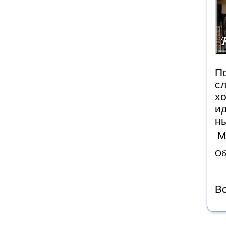
По
сл
хо
ид
н
М
Об
Вс