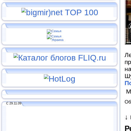
Ле
пр
н
Шу
П
М
Об
С 29.11.09
↓
Р