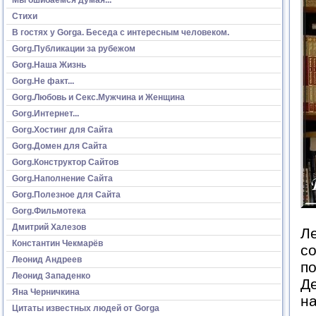
Стихи
В гостях у Gorga. Беседа с интересным человеком.
Gorg.Публикации за рубежом
Gorg.Наша Жизнь
Gorg.Не факт...
Gorg.Любовь и Секс.Мужчина и Женщина
Gorg.Интернет...
Gorg.Хостинг для Сайта
Gorg.Домен для Сайта
Gorg.Конструктор Сайтов
Gorg.Наполнение Сайта
Gorg.Полезное для Сайта
Gorg.Фильмотека
Дмитрий Халезов
Ле
Константин Чекмарёв
со
Леонид Андреев
по
Леонид Западенко
Де
Яна Черничкина
н
Цитаты известных людей от Gorga