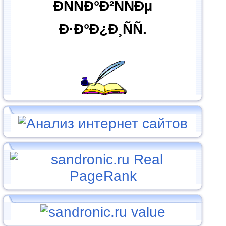
ÐÑÑÐ°Ð²ÑÑÐµ
Ð·Ð°Ð¿Ð¸ÑÑ.