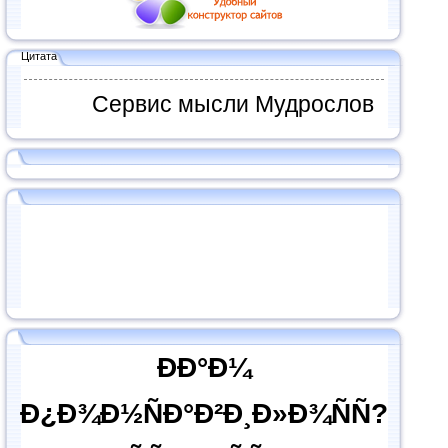
Цитата
Сервис мысли Мудрослов
ÐÐ°Ð¼
Ð¿Ð¾Ð½ÑÐ°Ð²Ð¸Ð»Ð¾ÑÑ?