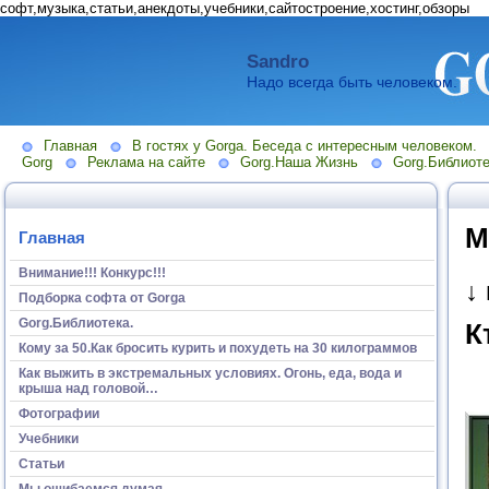
софт,музыка,статьи,анекдоты,учебники,сайтостроение,хостинг,обзоры
Sandro
Надо всегда быть человеком.
Главная
В гостях у Gorga. Беседа с интересным человеком.
Gorg
Реклама на сайте
Gorg.Наша Жизнь
Gorg.Библиоте
М
Главная
Внимание!!! Конкурс!!!
↓
Подборка софта от Gorga
Gorg.Библиотека.
К
Кому за 50.Как бросить курить и похудеть на 30 килограммов
Как выжить в экстремальных условиях. Огонь, еда, вода и
крыша над головой…
Фотографии
Учебники
Статьи
Мы ошибаемся думая...