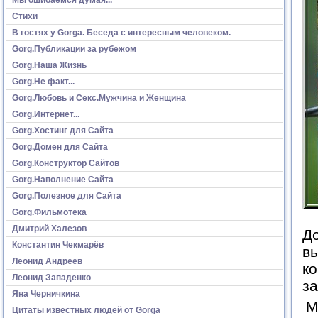
Стихи
В гостях у Gorga. Беседа с интересным человеком.
Gorg.Публикации за рубежом
Gorg.Наша Жизнь
Gorg.Не факт...
Gorg.Любовь и Секс.Мужчина и Женщина
Gorg.Интернет...
Gorg.Хостинг для Сайта
Gorg.Домен для Сайта
Gorg.Конструктор Сайтов
Gorg.Наполнение Сайта
Gorg.Полезное для Сайта
Gorg.Фильмотека
Дмитрий Халезов
До
Константин Чекмарёв
вы
Леонид Андреев
ко
Леонид Западенко
за
Яна Черничкина
М
Цитаты известных людей от Gorga