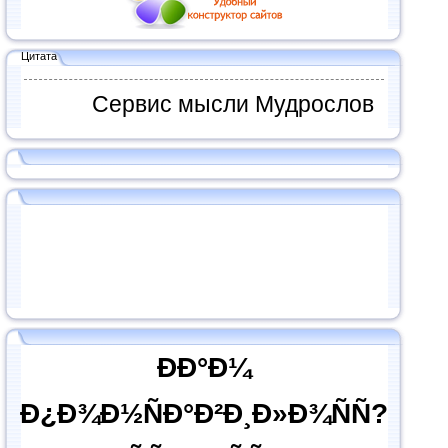
Цитата
Сервис мысли Мудрослов
ÐÐ°Ð¼
Ð¿Ð¾Ð½ÑÐ°Ð²Ð¸Ð»Ð¾ÑÑ?