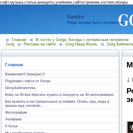
софт,музыка,статьи,анекдоты,учебники,сайтостроение,хостинг,обзоры
Sandro
Надо всегда быть человеком.
Главная
В гостях у Gorga. Беседа с интересным человеком.
Gorg
Реклама на сайте
Gorg.Наша Жизнь
Gorg.Библиоте
М
Главная
Внимание!!! Конкурс!!!
↓
Подборка софта от Gorga
Gorg.Библиотека.
Р
Кому за 50.Как бросить курить и похудеть на 30 килограммов
э
Как выжить в экстремальных условиях. Огонь, еда, вода и
крыша над головой…
Фотографии
Учебники
Статьи
Мы ошибаемся думая...