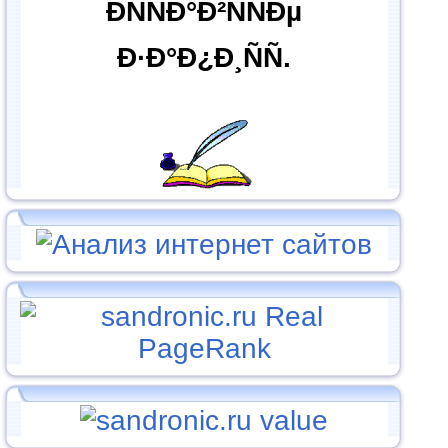
ÐÑÑÐ°Ð²ÑÑÐµ
Ð·Ð°Ð¿Ð¸ÑÑ.