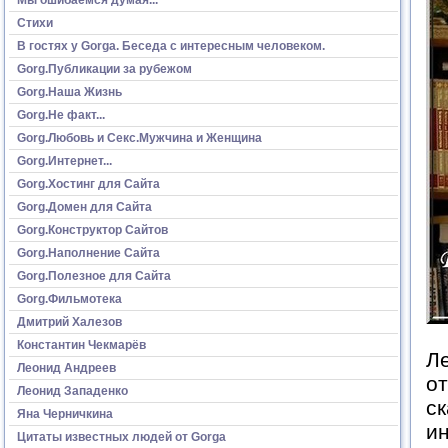
Стихи
В гостях у Gorga. Беседа с интересным человеком.
Gorg.Публикации за рубежом
Gorg.Наша Жизнь
Gorg.Не факт...
Gorg.Любовь и Секс.Мужчина и Женщина
Gorg.Интернет...
Gorg.Хостинг для Сайта
Gorg.Домен для Сайта
Gorg.Конструктор Сайтов
Gorg.Наполнение Сайта
Gorg.Полезное для Сайта
Gorg.Фильмотека
Дмитрий Халезов
Константин Чекмарёв
Л
Леонид Андреев
от
Леонид Западенко
ск
Яна Черничкина
ин
Цитаты известных людей от Gorga