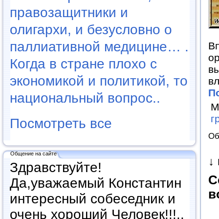
правозащитники и
олигархи, и безусловно о
паллиативной медицине… .
В
ор
Когда в стране плохо с
вы
экономикой и политикой, то
вл
П
национальный вопрос..
М
г
Посмотреть все
Об
Общение на сайте
↓
Здравствуйте!
С
Да,уважаемый Константин
в
интересный собеседник и
очень хороший Человек!!!..