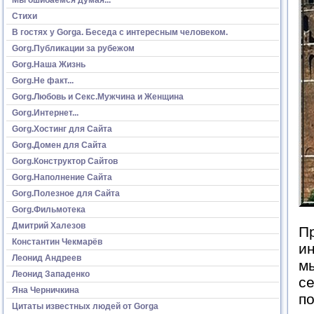
Стихи
В гостях у Gorga. Беседа с интересным человеком.
Gorg.Публикации за рубежом
Gorg.Наша Жизнь
Gorg.Не факт...
Gorg.Любовь и Секс.Мужчина и Женщина
Gorg.Интернет...
Gorg.Хостинг для Сайта
Gorg.Домен для Сайта
Gorg.Конструктор Сайтов
Gorg.Наполнение Сайта
Gorg.Полезное для Сайта
Gorg.Фильмотека
Дмитрий Халезов
Пр
Константин Чекмарёв
ин
Леонид Андреев
мы
Леонид Западенко
се
Яна Черничкина
п
Цитаты известных людей от Gorga