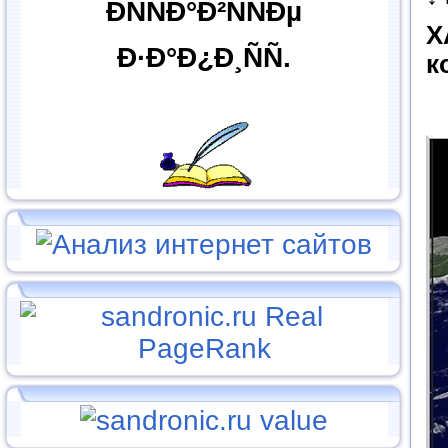
ÐÑÑÐ°Ð²ÑÑÐµ
Х
Ð·Ð°Ð¿Ð¸ÑÑ.
к