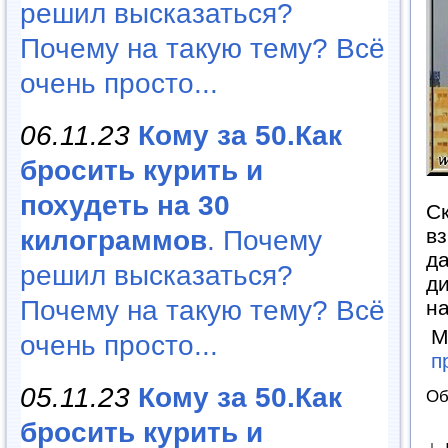
решил высказаться?
Почему на такую тему? Всё
очень просто...
06.11.23
Кому за 50.Как
бросить курить и
похудеть на 30
Ск
вз
килограммов
. Почему
д
решил высказаться?
д
Почему на такую тему? Всё
н
М
очень просто...
п
05.11.23
Кому за 50.Как
Об
бросить курить и
↓