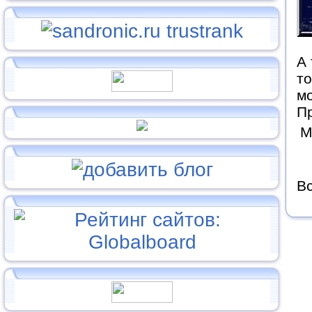
А 
то
мо
П
М
Вс