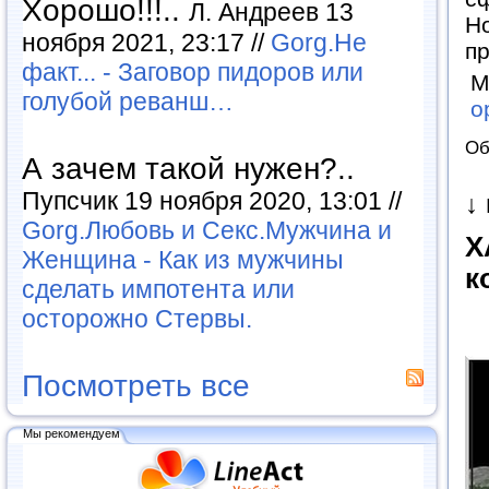
Хорошо!!!..
Л. Андреев 13
Н
ноября 2021, 23:17 //
Gorg.Не
п
факт... - Заговор пидоров или
М
голубой реванш…
о
Об
А зачем такой нужен?..
Пупсчик 19 ноября 2020, 13:01 //
↓
Gorg.Любовь и Секс.Мужчина и
Х
Женщина - Как из мужчины
к
сделать импотента или
осторожно Стервы.
Посмотреть все
Мы рекомендуем