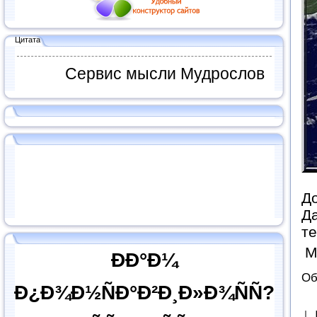
Цитата
Сервис мысли Мудрослов
До
Да
те
М
ÐÐ°Ð¼
Об
Ð¿Ð¾Ð½ÑÐ°Ð²Ð¸Ð»Ð¾ÑÑ?
↓