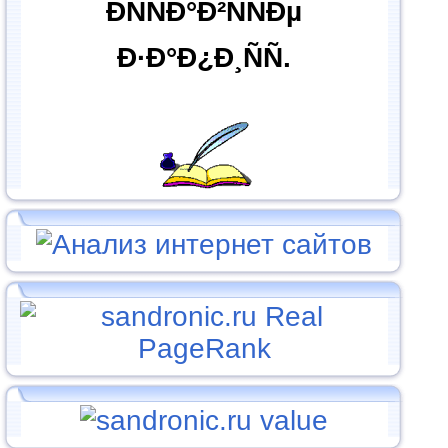
ÐÑÑÐ°Ð²ÑÑÐµ
Ð·Ð°Ð¿Ð¸ÑÑ.