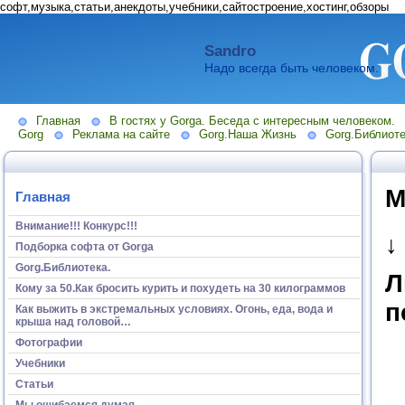
софт,музыка,статьи,анекдоты,учебники,сайтостроение,хостинг,обзоры
Sandro
Надо всегда быть человеком.
Главная
В гостях у Gorga. Беседа с интересным человеком.
Gorg
Реклама на сайте
Gorg.Наша Жизнь
Gorg.Библиоте
М
Главная
Внимание!!! Конкурс!!!
↓
Подборка софта от Gorga
Gorg.Библиотека.
Л
Кому за 50.Как бросить курить и похудеть на 30 килограммов
п
Как выжить в экстремальных условиях. Огонь, еда, вода и
крыша над головой…
Фотографии
Учебники
Статьи
Мы ошибаемся думая...