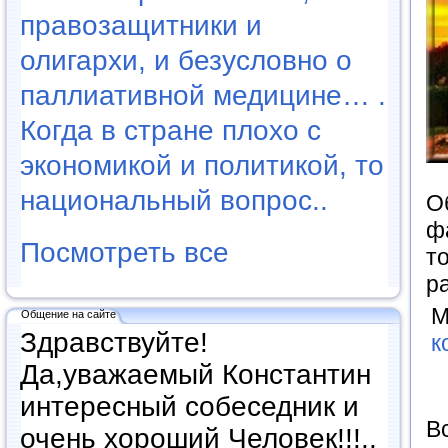
правозащитники и
олигархи, и безусловно о
паллиативной медицине… .
Когда в стране плохо с
экономикой и политикой, то
национальный вопрос..
О
ф
Посмотреть все
т
р
М
Общение на сайте
Здравствуйте!
к
Да,уважаемый Константин
интересный собеседник и
Вс
очень хороший Человек!!!..