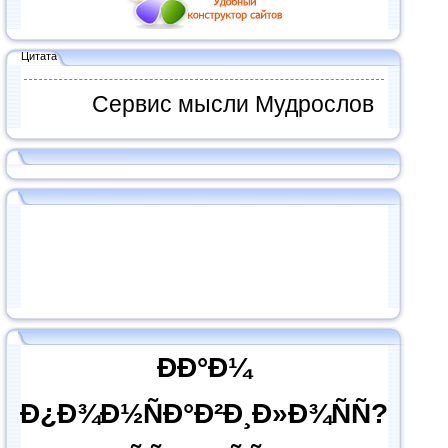
Цитата
Сервис мысли Мудрослов
ÐÐ°Ð¼
Ð¿Ð¾Ð½ÑÐ°Ð²Ð¸Ð»Ð¾ÑÑ?