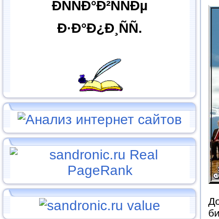
ÐÑÑÐ°Ð²ÑÑÐµ
Ð·Ð°Ð¿Ð¸ÑÑ.
До
би