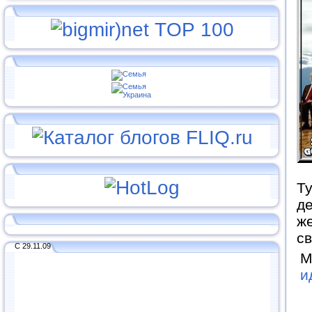
Ту
де
же
с
С 29.11.09
М
и