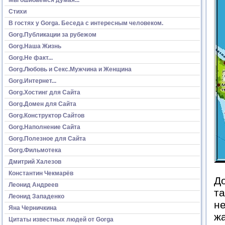
Стихи
В гостях у Gorga. Беседа с интересным человеком.
Gorg.Публикации за рубежом
Gorg.Наша Жизнь
Gorg.Не факт...
Gorg.Любовь и Секс.Мужчина и Женщина
Gorg.Интернет...
Gorg.Хостинг для Сайта
Gorg.Домен для Сайта
Gorg.Конструктор Сайтов
Gorg.Наполнение Сайта
Gorg.Полезное для Сайта
Gorg.Фильмотека
Дмитрий Халезов
Константин Чекмарёв
До
Леонид Андреев
та
Леонид Западенко
не
Яна Черничкина
ж
Цитаты известных людей от Gorga