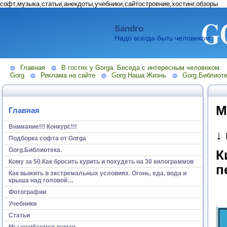
софт,музыка,статьи,анекдоты,учебники,сайтостроение,хостинг,обзоры
Sandro
Надо всегда быть человеком.
Главная
В гостях у Gorga. Беседа с интересным человеком.
Gorg
Реклама на сайте
Gorg.Наша Жизнь
Gorg.Библиоте
М
Главная
Внимание!!! Конкурс!!!
↓
Подборка софта от Gorga
Gorg.Библиотека.
К
Кому за 50.Как бросить курить и похудеть на 30 килограммов
п
Как выжить в экстремальных условиях. Огонь, еда, вода и
крыша над головой…
Фотографии
Учебники
Статьи
Мы ошибаемся думая...