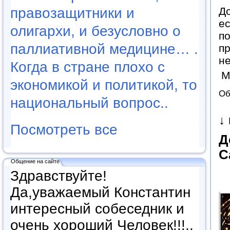
До
правозащитники и
ес
олигархи, и безусловно о
по
паллиативной медицине… .
пр
не
Когда в стране плохо с
М
экономикой и политикой, то
Об
национальный вопрос..
↓
Посмотреть все
Д
С
Общение на сайте
Здравствуйте!
Да,уважаемый Константин
интересный собеседник и
очень хороший Человек!!!..