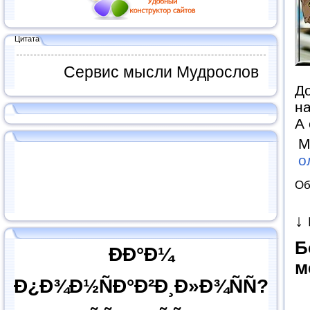
Цитата
Сервис мысли Мудрослов
До
на
А
М
о
Об
↓
Б
ÐÐ°Ð¼
м
Ð¿Ð¾Ð½ÑÐ°Ð²Ð¸Ð»Ð¾ÑÑ?