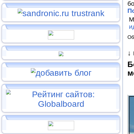
бо
П
М
и
Об
↓
Б
м