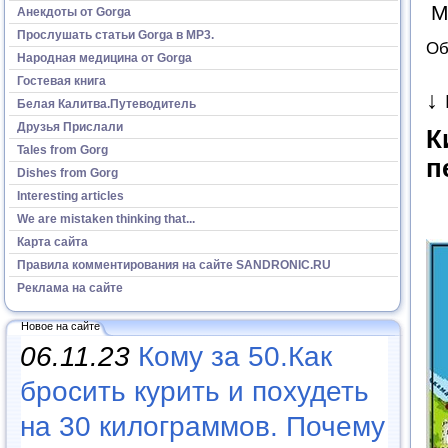
М
Анекдоты от Gorga
Прослушать статьи Gorga в МР3.
Об
Народная медицина от Gorga
Гостевая книга
↓
Белая Калитва.Путеводитель
Друзья Прислали
К
Tales from Gorg
п
Dishes from Gorg
Interesting articles
We are mistaken thinking that...
Карта сайта
Правила комментирования на сайте SANDRONIC.RU
Реклама на сайте
Новое на сайте
06.11.23
Кому за 50.Как
бросить курить и похудеть
на 30 килограммов. Почему