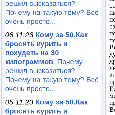
решил высказаться?
с
Почему на такую тему? Всё
п
н
очень просто...
с
н
06.11.23
Кому за 50.Как
п
бросить курить и
В
похудеть на 30
д
д
килограммов
. Почему
л
решил высказаться?
е
Почему на такую тему? Всё
п
очень просто...
Е
м
05.11.23
Кому за 50.Как
п
В
бросить курить и