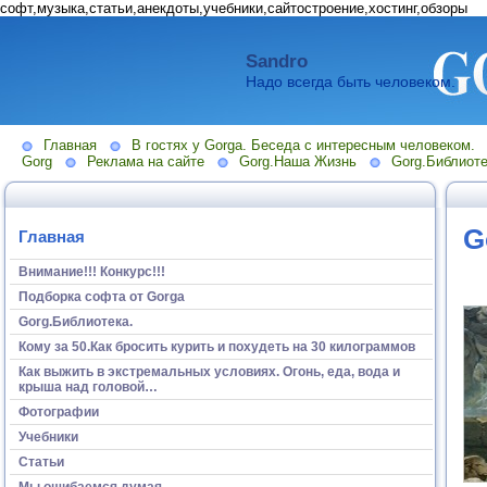
софт,музыка,статьи,анекдоты,учебники,сайтостроение,хостинг,обзоры
Sandro
Надо всегда быть человеком.
Главная
В гостях у Gorga. Беседа с интересным человеком.
Gorg
Реклама на сайте
Gorg.Наша Жизнь
Gorg.Библиоте
G
Главная
Внимание!!! Конкурс!!!
Подборка софта от Gorga
Gorg.Библиотека.
Кому за 50.Как бросить курить и похудеть на 30 килограммов
Как выжить в экстремальных условиях. Огонь, еда, вода и
крыша над головой…
Фотографии
Учебники
Статьи
Мы ошибаемся думая...