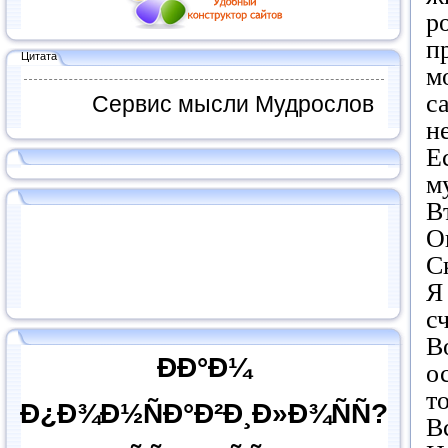
р
п
Цитата
м
с
Сервис мысли Мудрослов
н
Е
м
В
О
С
Я
с
В
ÐÐ°Ð¼
о
т
Ð¿Ð¾Ð½ÑÐ°Ð²Ð¸Ð»Ð¾ÑÑ?
В