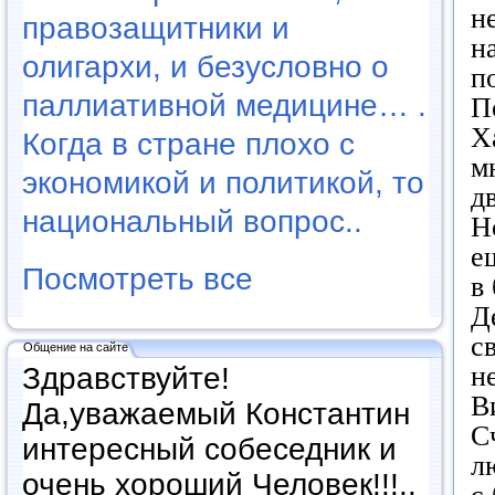
н
правозащитники и
н
олигархи, и безусловно о
п
паллиативной медицине… .
П
Х
Когда в стране плохо с
м
экономикой и политикой, то
д
национальный вопрос..
Н
е
Посмотреть все
в
Д
с
Общение на сайте
н
Здравствуйте!
В
Да,уважаемый Константин
С
интересный собеседник и
л
очень хороший Человек!!!..