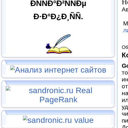
Н
ÐÑÑÐ°Ð²ÑÑÐµ
Ав
Ð·Ð°Ð¿Ð¸ÑÑ.
М
л
Об
К
G
то
ин
от
на
ил
уд
чи
пи
До