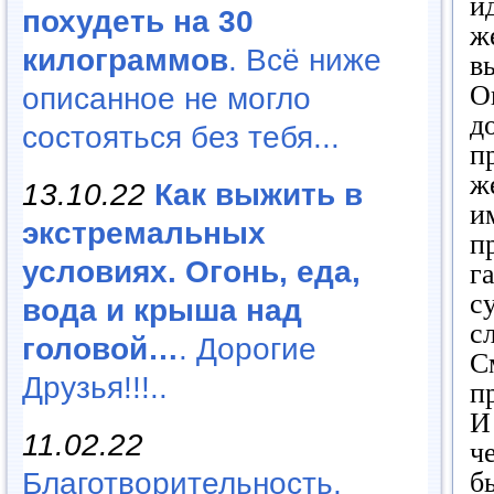
и
похудеть на 30
ж
килограммов
. Всё ниже
в
О
описанное не могло
д
состояться без тебя...
п
ж
13.10.22
Как выжить в
и
экстремальных
п
условиях. Огонь, еда,
г
с
вода и крыша над
с
головой…
. Дорогие
С
Друзья!!!..
п
И
11.02.22
ч
Благотворительность,
б