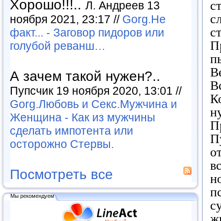
Хорошо!!!..
с
Л. Андреев 13
с
ноября 2021, 23:17 //
Gorg.Не
с
факт... - Заговор пидоров или
П
голубой реванш…
п
В
А зачем такой нужен?..
В
Пупсчик 19 ноября 2020, 13:01 //
К
Gorg.Любовь и Секс.Мужчина и
н
Женщина - Как из мужчины
П
сделать импотента или
П
осторожно Стервы.
о
в
Посмотреть все
н
п
Мы рекомендуем
с
ж