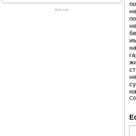
по
не
Мой сайт
п
не
бе
им
н
га
жи
ст
не
су
на
Сб
Е