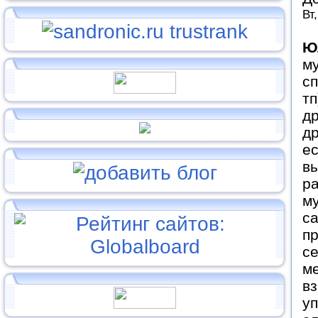
Вт
Ю
му
сп
тп
др
д
ес
в
р
му
са
п
с
ме
в
у