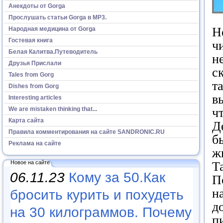
Анекдоты от Gorga
Прослушать статьи Gorga в МР3.
Н
Народная медицина от Gorga
Гостевая книга
ч
Белая Калитва.Путеводитель
н
Друзья Прислали
с
Tales from Gorg
т
Dishes from Gorg
в
Interesting articles
ч
We are mistaken thinking that...
Карта сайта
Д
Правила комментирования на сайте SANDRONIC.RU
б
Реклама на сайте
ж
Т
Новое на сайте
06.11.23
Кому за 50.Как
П
н
бросить курить и похудеть
д
на 30 килограммов. Почему
п