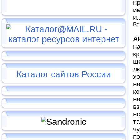
нр
им
и.
Вс
А
н
кр
ше
лю
Каталог сайтов России
хо
н
ко
на
в
н
та
чу
по