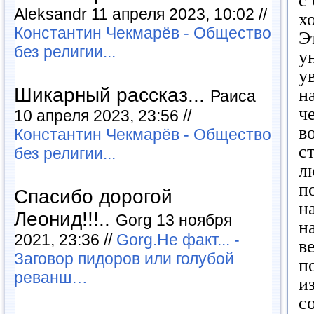
с
Aleksandr 11 апреля 2023, 10:02 //
х
Константин Чекмарёв - Общество
Э
без религии...
у
у
Шикарный рассказ...
н
Раиса
ч
10 апреля 2023, 23:56 //
в
Константин Чекмарёв - Общество
с
без религии...
л
п
Спасибо дорогой
н
Леонид!!!..
Gorg 13 ноября
н
2021, 23:36 //
Gorg.Не факт... -
в
Заговор пидоров или голубой
п
реванш…
и
с