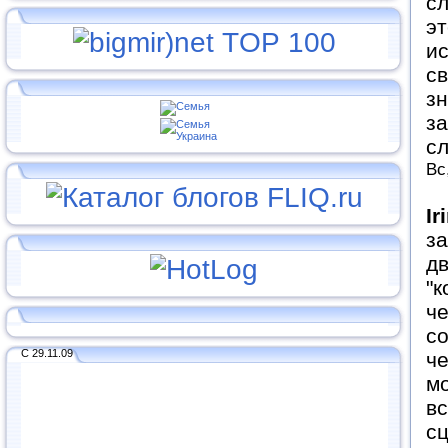
сл
эт
и
св
з
за
с
Вс
Ir
за
дв
"к
че
со
С 29.11.09
че
мо
вс
сц