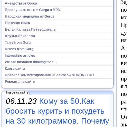
За
Анекдоты от Gorga
по
Прослушать статьи Gorga в МР3.
ко
Народная медицина от Gorga
Гостевая книга
Пр
Белая Калитва.Путеводитель
ду
Друзья Прислали
н
Tales from Gorg
А
Dishes from Gorg
по
Interesting articles
ви
We are mistaken thinking that...
Карта сайта
ис
Правила комментирования на сайте SANDRONIC.RU
пр
Реклама на сайте
я
по
Новое на сайте
06.11.23
Кому за 50.Как
ра
чт
бросить курить и похудеть
От
на 30 килограммов. Почему
зн