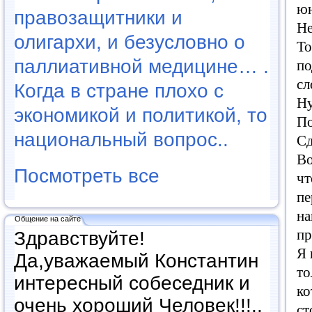
юн
правозащитники и
Н
олигархи, и безусловно о
То
паллиативной медицине… .
по
сл
Когда в стране плохо с
Н
экономикой и политикой, то
По
национальный вопрос..
Сд
В
Посмотреть все
чт
пе
на
Общение на сайте
пр
Здравствуйте!
Я
Да,уважаемый Константин
то
интересный собеседник и
ко
очень хороший Человек!!!..
ст