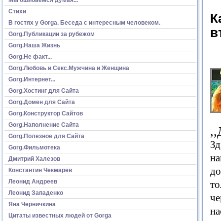
Стихи
К
В гостях у Gorga. Беседа с интересным человеком.
в
Gorg.Публикации за рубежом
Gorg.Наша Жизнь
Gorg.Не факт...
Gorg.Любовь и Секс.Мужчина и Женщина
Gorg.Интернет...
Gorg.Хостинг для Сайта
Gorg.Домен для Сайта
Gorg.Конструктор Сайтов
Gorg.Наполнение Сайта
,
Gorg.Полезное для Сайта
Зд
Gorg.Фильмотека
н
Дмитрий Халезов
до
Константин Чекмарёв
Леонид Андреев
то
Леонид Западенко
че
Яна Черничкина
на
Цитаты известных людей от Gorga