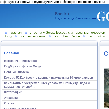
софт,музыка,статьи,анекдоты,учебники,сайтостроение,хостинг,обзоры
Sandro
Надо всегда быть человеком.
Главная
В гостях у Gorga. Беседа с интересным человеком.
Gorg
Реклама на сайте
Gorg.Наша Жизнь
Gorg.Библиоте
G
Главная
Внимание!!! Конкурс!!!
Подборка софта от Gorga
Gorg.Библиотека.
Кому за 50.Как бросить курить и похудеть на 30 килограммов
Как выжить в экстремальных условиях. Огонь, еда, вода и
крыша над головой…
Фотографии
Учебники
Статьи
Мы ошибаемся думая...