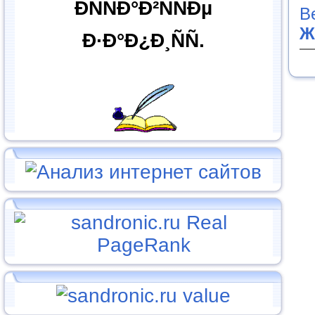
ÐÑÑÐ°Ð²ÑÑÐµ
В
Ж
Ð·Ð°Ð¿Ð¸ÑÑ.