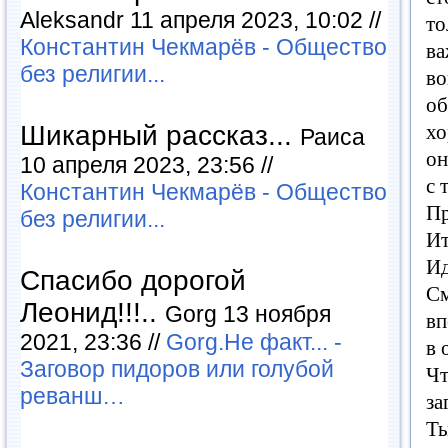
Aleksandr 11 апреля 2023, 10:02 //
то
Константин Чекмарёв - Общество
в
без религии...
во
об
хо
Шикарный рассказ...
Раиса
он
10 апреля 2023, 23:56 //
с
Константин Чекмарёв - Общество
Пр
без религии...
Ит
Ид
Спасибо дорогой
См
Леонид!!!..
Gorg 13 ноября
вп
2021, 23:36 //
Gorg.Не факт... -
в 
Заговор пидоров или голубой
Чт
реванш…
за
Т