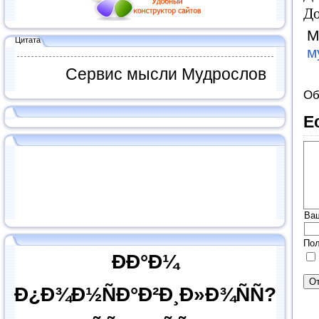
Д
М
Цитата
м
Сервис мысли Мудрослов
Об
Е
Ва
Пол
ÐÐ°Ð¼
Ð¿Ð¾Ð½ÑÐ°Ð²Ð¸Ð»Ð¾ÑÑ?