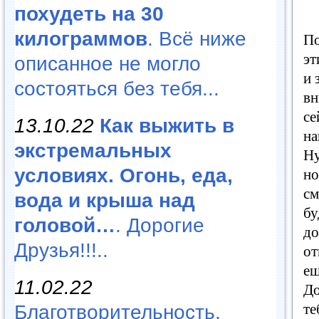
похудеть на 30
килограммов
. Всё ниже
По
эт
описанное не могло
и
состояться без тебя...
вн
се
13.10.22
Как выжить в
н
экстремальных
Н
условиях. Огонь, еда,
н
см
вода и крыша над
бу
головой…
. Дорогие
д
Друзья!!!..
от
ещ
11.02.22
Д
те
Благотворительность,