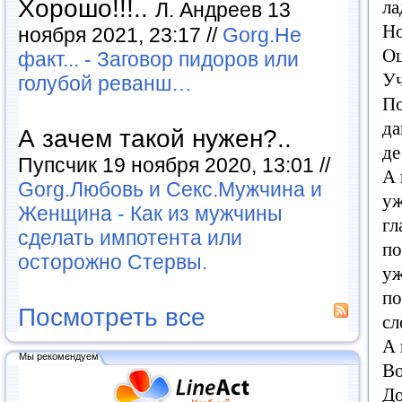
Хорошо!!!..
ла
Л. Андреев 13
Н
ноября 2021, 23:17 //
Gorg.Не
Ош
факт... - Заговор пидоров или
Уч
голубой реванш…
По
да
А зачем такой нужен?..
де
Пупсчик 19 ноября 2020, 13:01 //
А
Gorg.Любовь и Секс.Мужчина и
у
Женщина - Как из мужчины
гл
сделать импотента или
по
осторожно Стервы.
у
по
Посмотреть все
сл
А
Мы рекомендуем
В
Д