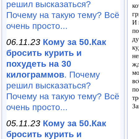
решил высказаться?
к
гр
Почему на такую тему? Всё
И
очень просто...
по
ду
06.11.23
Кому за 50.Как
ку
бросить курить и
не
похудеть на 30
жд
м
килограммов
. Почему
вс
решил высказаться?
по
Почему на такую тему? Всё
тр
За
очень просто...
05.11.23
Кому за 50.Как
бросить курить и