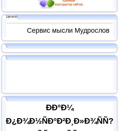
Цитата
Сервис мысли Мудрослов
ÐÐ°Ð¼
Ð¿Ð¾Ð½ÑÐ°Ð²Ð¸Ð»Ð¾ÑÑ?