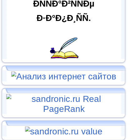
ÐÑÑÐ°Ð²ÑÑÐµ
Ð·Ð°Ð¿Ð¸ÑÑ.