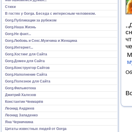
Стихи
В гостях у Gorga. Беседа с интересным человеком.
Gorg.Публикации за рубежом
,,
Gorg.Наша Жизнь
сн
Gorg.Не факт...
чт
Gorg.Любовь и Секс.Мужчина и Женщина
че
Gorg.Интернет...
М
Gorg.Хостинг для Сайта
м
Gorg.Домен для Сайта
Gorg.Конструктор Сайтов
Об
Gorg.Наполнение Сайта
Gorg.Полезное для Сайта
Gorg.Фильмотека
Вс
Дмитрий Халезов
Константин Чекмарёв
Леонид Андреев
Леонид Западенко
Яна Черничкина
Цитаты известных людей от Gorga