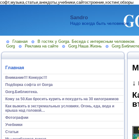
софт,музыка,статьи,анекдоты,учебники,сайтостроение,хостинг,обзоры
Sandro
Надо всегда быть человеком.
Главная
В гостях у Gorga. Беседа с интересным человеком.
Gorg
Реклама на сайте
Gorg.Наша Жизнь
Gorg.Библиоте
М
Главная
Внимание!!! Конкурс!!!
↓
Подборка софта от Gorga
Gorg.Библиотека.
К
Кому за 50.Как бросить курить и похудеть на 30 килограммов
в
Как выжить в экстремальных условиях. Огонь, еда, вода и
крыша над головой…
Фотографии
Учебники
Статьи
Мы ошибаемся думая...