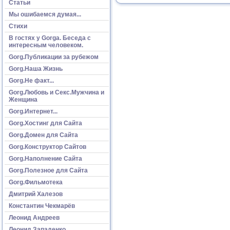
Статьи
Мы ошибаемся думая...
Стихи
В гостях у Gorga. Беседа с
интересным человеком.
Gorg.Публикации за рубежом
Gorg.Наша Жизнь
Gorg.Не факт...
Gorg.Любовь и Секс.Мужчина и
Женщина
Gorg.Интернет...
Gorg.Хостинг для Сайта
Gorg.Домен для Сайта
Gorg.Конструктор Сайтов
Gorg.Наполнение Сайта
Gorg.Полезное для Сайта
Gorg.Фильмотека
Дмитрий Халезов
Константин Чекмарёв
Леонид Андреев
Леонид Западенко