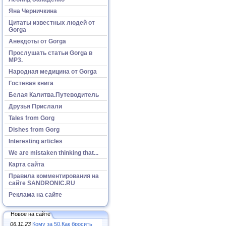
Яна Черничкина
Цитаты известных людей от
Gorga
Анекдоты от Gorga
Прослушать статьи Gorga в
МР3.
Народная медицина от Gorga
Гостевая книга
Белая Калитва.Путеводитель
Друзья Прислали
Tales from Gorg
Dishes from Gorg
Interesting articles
We are mistaken thinking that...
Карта сайта
Правила комментирования на
сайте SANDRONIC.RU
Реклама на сайте
Новое на сайте
06.11.23
Кому за 50.Как бросить