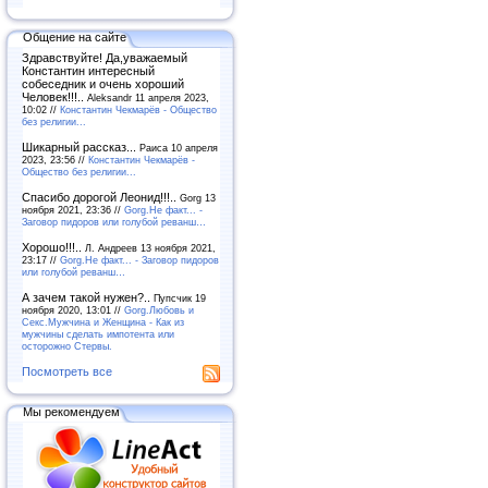
Общение на сайте
Здравствуйте! Да,уважаемый
Константин интересный
собеседник и очень хороший
Человек!!!..
Aleksandr 11 апреля 2023,
10:02 //
Константин Чекмарёв - Общество
без религии...
Шикарный рассказ...
Раиса 10 апреля
2023, 23:56 //
Константин Чекмарёв -
Общество без религии...
Спасибо дорогой Леонид!!!..
Gorg 13
ноября 2021, 23:36 //
Gorg.Не факт... -
Заговор пидоров или голубой реванш…
Хорошо!!!..
Л. Андреев 13 ноября 2021,
23:17 //
Gorg.Не факт... - Заговор пидоров
или голубой реванш…
А зачем такой нужен?..
Пупсчик 19
ноября 2020, 13:01 //
Gorg.Любовь и
Секс.Мужчина и Женщина - Как из
мужчины сделать импотента или
осторожно Стервы.
Посмотреть все
Мы рекомендуем