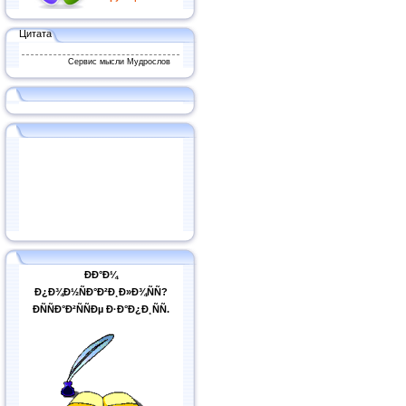
Цитата
Сервис мысли Мудрослов
ÐÐ°Ð¼
Ð¿Ð¾Ð½ÑÐ°Ð²Ð¸Ð»Ð¾ÑÑ?
ÐÑÑÐ°Ð²ÑÑÐµ Ð·Ð°Ð¿Ð¸ÑÑ.