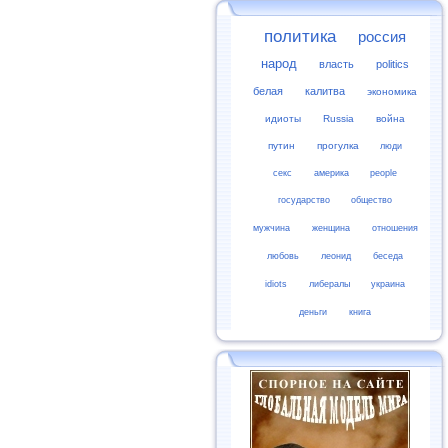
политика
россия
народ
власть
politics
белая
калитва
экономика
идиоты
Russia
война
путин
прогулка
люди
секс
америка
people
государство
общество
мужчина
женщина
отношения
любовь
леонид
беседа
idiots
либералы
украина
деньги
книга