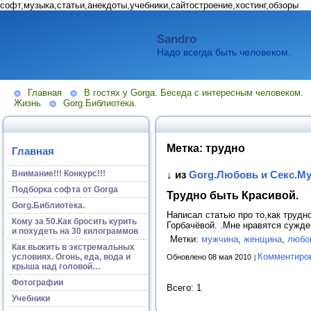
софт,музыка,статьи,анекдоты,учебники,сайтостроение,хостинг,обзоры
Sandro
Надо всегда быть человеком.
Главная
В гостях у Gorga. Беседа с интересным человеком.
Жизнь
Gorg.Библиотека.
Метка:
трудно
Главная
Внимание!!! Конкурс!!!
↓ из
Gorg.Любовь и Секс.М
Подборка софта от Gorga
Трудно быть Красивой.
Gorg.Библиотека.
Написал статью про то,как труд
Кому за 50.Как бросить курить
Горбачёвой. .Мне нравятся сужде
и похудеть на 30 килограммов
Метки:
мужчина
,
женщина
,
любо
Как выжить в экстремальных
Комментиро
условиях. Огонь, еда, вода и
Обновлено 08 мая 2010
крыша над головой…
Фотографии
Всего: 1
Учебники