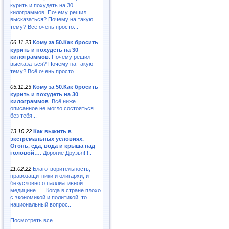
курить и похудеть на 30
килограммов. Почему решил
высказаться? Почему на такую
тему? Всё очень просто...
06.11.23
Кому за 50.Как бросить
курить и похудеть на 30
килограммов
. Почему решил
высказаться? Почему на такую
тему? Всё очень просто...
05.11.23
Кому за 50.Как бросить
курить и похудеть на 30
килограммов
. Всё ниже
описанное не могло состояться
без тебя...
13.10.22
Как выжить в
экстремальных условиях.
Огонь, еда, вода и крыша над
головой…
. Дорогие Друзья!!!..
11.02.22
Благотворительность,
правозащитники и олигархи, и
безусловно о паллиативной
медицине… . Когда в стране плохо
с экономикой и политикой, то
национальный вопрос..
Посмотреть все