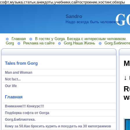
софт,музыка,статьи,анекдоты,учебники,сайтостроение,хостинг,обзоры
Sandro
Надо всегда быть человеком.
Главная
В гостях у Gorga. Беседа с интересным человеком.
Gorg
Реклама на сайте
Gorg.Наша Жизнь
Gorg.Библиоте
М
Tales from Gorg
Man and Woman
↓
Not fact...
Our life
R
w
Главная
Внимание!!! Конкурс!!!
Подборка софта от Gorga
Gorg.Библиотека.
Кому за 50.Как бросить курить и похудеть на 30 килограммов