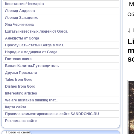
М
Константин Чекмарёв
Леонид Андреев
Об
Леонид Западенко
Яна Черничкина
↓
Цитаты известных людей от Gorga
Анекдоты от Gorga
L
Прослушать статьи Gorga в МР3.
m
Народная медицина от Gorga
s
Гостевая книга
Белая Калитва.Путеводитель
Друзья Прислали
Tales from Gorg
Dishes from Gorg
Interesting articles
We are mistaken thinking that...
Карта сайта
Правила комментирования на сайте SANDRONIC.RU
Реклама на сайте
Новое на сайте