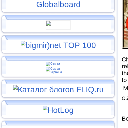
Ci
re
th
to
М
Об
Вс