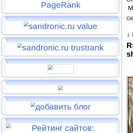
М
Об
↓
R
s