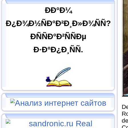
ÐÐ°Ð¼
Ð¿Ð¾Ð½ÑÐ°Ð²Ð¸Ð»Ð¾ÑÑ?
ÐÑÑÐ°Ð²ÑÑÐµ
Ð·Ð°Ð¿Ð¸ÑÑ.
De
Ro
de
Co