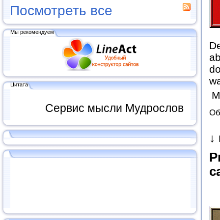
Посмотреть все
Мы рекомендуем
De
ab
do
wa
Цитата
М
Сервис мысли Мудрослов
Об
↓
P
c