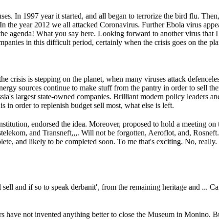
uses.
In 1997 year it started, and all began to terrorize the bird flu.
Then, 
In the year 2012 we all attacked Coronavirus.
Further Ebola virus app
the agenda!
What you say here.
Looking forward to another virus that 
anies in this difficult period, certainly when the crisis goes on the plan
he crisis is stepping on the planet, when many viruses attack defenceles
nergy sources continue to make stuff from the pantry in order to sell th
ssia's largest state-owned companies.
Brilliant modern policy leaders a
 is in order to replenish budget sell most, what else is left.
stitution, endorsed the idea.
Moreover, proposed to hold a meeting on t
stelekom, and Transneft,,,.
Will not be forgotten, Aeroflot, and, Rosneft
plete, and likely to be completed soon.
To me that's exciting.
No, really.
 sell and if so to speak derbanit′, from the remaining heritage and ...
Ca
gers have not invented anything better to close the Museum in Monino.
Bu