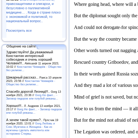
Where going head, where will a 
правозащитники и олигархи, и
безусловно о паллиативной
медицине… . Когда в стране плохо
But the diplomat sought only the
с экономикой и политикой, то
национальный вопрос..
And could not derogate-for spi
Посмотреть все
But the way the country became s
Общение на сайте
Other words turned out nagging a
Здравствуйте! Да,уважаемый
Константин интересный
собеседник и очень хороший
Rescued country Griboedov, and
Человек!!!..
Aleksandr 11 апреля 2023,
10:02 //
Константин Чекмарёв - Общество
без религии...
In their words gained Russia soz
Шикарный рассказ...
Раиса 10 апреля
2023, 23:56 //
Константин Чекмарёв -
Общество без религии...
And they mad a lot of various s
Спасибо дорогой Леонид!!!..
Gorg 13
ноября 2021, 23:36 //
Gorg.Не факт... -
Mind of grief is not saved, but 
Заговор пидоров или голубой реванш…
Хорошо!!!..
Л. Андреев 13 ноября 2021,
Woe to us from the mind — it all r
23:17 //
Gorg.Не факт... - Заговор пидоров
или голубой реванш…
But for the mind not afraid of ne
А зачем такой нужен?..
Пупсчик 19
ноября 2020, 13:01 //
Gorg.Любовь и
Секс.Мужчина и Женщина - Как из
мужчины сделать импотента или
The Legation was ordered, and o
осторожно Стервы.