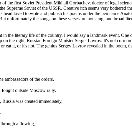
 of the first Soviet President Mikhail Gorbachev, doctor of legal scien
the Supreme Soviet of the USSR.
Creative itch seems very bothered that
his head loved to write and publish his poems under the pen name Anat
But unfortunately the songs on these verses are not sung, and broad lite
in the literary life of the country.
I would say a landmark event.
One o
 on the right, Russian Foreign Minister Sergei Lavrov.
It's not corn on
t or eat it, or it's not.
The genius Sergey Lavrov revealed in the poem, th
he ambassadors of the orders,
h fought outside Moscow rally.
, Russia was created immediately,
.
 through a flowing,