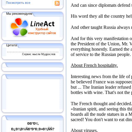
Посмотреть все
And can since diplomats defend 
Мы рекомендуем
His word they all the country he
And other taught Russia always 
And for this very manifestation o
the President of the Union, Mr.
Цитата
everything honestly. Earned the
of service to the Russian people.
Сервис мысли Мудрослов
About French hospitality.
Interesting news from the life of 
he believed France was supposed
but ...
The Iranian leader refuse
bottles with wine.
That's not the 
The French thought and decided
«Iranian spirit, and seeing this t
boards all the nude statues in a 
sacred!
You don't want to eat di
ÐÐ°Ð¼
Ð¿Ð¾Ð½ÑÐ°Ð²Ð¸Ð»Ð¾ÑÑ?
About viruses.