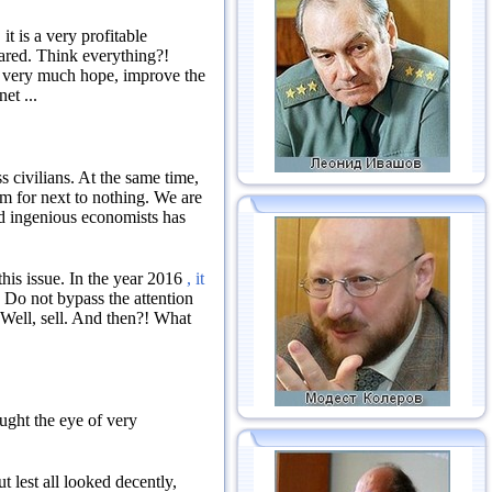
it is a very profitable
eared.
Think everything?!
I very much hope, improve the
et ...
s civilians.
At the same time,
em for next to nothing.
We are
nd ingenious economists has
his issue.
In the year 2016
, it
.
Do not bypass the attention
Well, sell.
And then?!
What
ught the eye of very
t lest all looked decently,