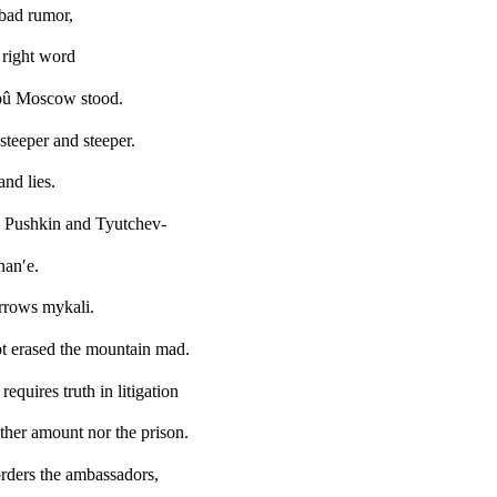
bad rumor,
 right word
noû Moscow stood.
teeper and steeper.
nd lies.
 Pushkin and Tyutchev-
nan′e.
orrows mykali.
not erased the mountain mad.
equires truth in litigation
ither amount nor the prison.
rders the ambassadors,