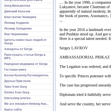
…
In the year 1990, a companion
Gorg.Фильмотека
Lukyanov, became Chairman of 
apparently of natural modesty, t
Дмитрий Халезов
the book of poems, Assonance,.
Константин Чекмарёв
...
Леонид Андреев
Леонид Западенко
In the year 2016 a landmark event 
and Pushkin stood up.
And got up
Яна Черничкина
Here is a special talent needed.
I
Цитаты известных людей от
Gorga
Sergey LAVROV
Анекдоты от Gorga
Прослушать статьи Gorga в
AMBASSADORIAL PRIKAZ
МР3.
Народная медицина от Gorga
The Legation was ordered, and t
Гостевая книга
Белая Калитва.Путеводитель
To specific Princes potesnee wit
Друзья Прислали
The case has progressed uneasily
Tales from Gorg
Dishes from Gorg
Diplomats tried it faithfully serve
Interesting articles
And serve the country, her nerve
We are mistaken thinking that...
Карта сайта