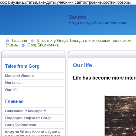
софт,музыка,статьи,анекдоты,учебники,сайтостроение,хостинг,обзоры
Sandro
Надо всегда быть человеком.
Главная
В гостях у Gorga. Беседа с интересным человеком.
Жизнь
Gorg.Библиотека.
Our life
Tales from Gorg
Man and Woman
Life has become more intere
Not fact...
Our life
Главная
Внимание!!! Конкурс!!!
Подборка софта от Gorga
Gorg.Библиотека.
Кому за 50.Как бросить курить