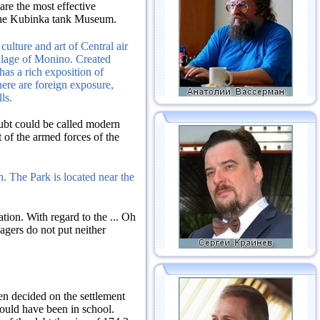
are the most effective
n the Kubinka tank Museum.
ture and art of Central air
illage of Monino.
Created
s a rich exposition of
ere are foreign exposure,
ls.
ubt could be called modern
t of the armed forces of the
on.
The Park is located near the
ation.
With regard to the ...
Oh
gers do not put neither
een decided on the settlement
uld have been in school.