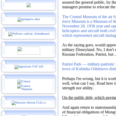
assured the general public, by th
managers promise to relocate the
The Central Museum of the air 
force Museum is a Museum of the 
November 28, 1958 year and open
helicopters and aircraft both civ
which represented aircraft durin
As the saying goes, would apprec
military Disneyland.
No, I don't 
Russian Federation, Patriot, but .
Patriot Park — military-patriotic
town of Kubinka Odintsovo distr
Perhaps I'm wrong, but it is wor
well, what can I say.
Read here 
strength nor ability.
On the public debt, which payme
And again return to statesmansh
of financial obligations of Mongo