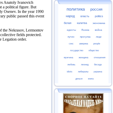
ces Anatoly Ivanovich
 a political figure.
But
политика
россия
oly Osenev.
In the year 1990
rary public passed this event
народ
власть
politics
белая
калитва
экономика
f the Nekrasov, Lermontov
идиоты
Russia
война
 collective fields protected.
путин
прогулка
люди
e Legation order.
секс
америка
people
государство
общество
мужчина
женщина
отношения
любовь
леонид
беседа
idiots
либералы
украина
деньги
книга