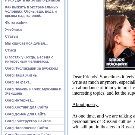
и похудеть на 30 килограммов
Как выжить в экстремальных
условиях. Огонь, еда, вода и
крыша над головой…
Фотографии
Учебники
Статьи
Мы ошибаемся думая...
Стихи
В гостях у Gorga. Беседа с
интересным человеком.
Gorg.Публикации за рубежом
Gorg.Наша Жизнь
Dear Friends!
Sometimes it feels 
write as much anymore, especiall
Gorg.Не факт...
an abundance of idiocy in our li
Gorg.Любовь и Секс.Мужчина и
interesting topics, and let the sup
Женщина
Gorg.Интернет...
About poetry.
Gorg.Хостинг для Сайта
Gorg.Домен для Сайта
At one time, and we are talking 
personalities of Russian culture.
Gorg.Конструктор Сайтов
wit, still put in theaters in Russia.
Gorg.Наполнение Сайта
Gorg.Полезное для Сайта