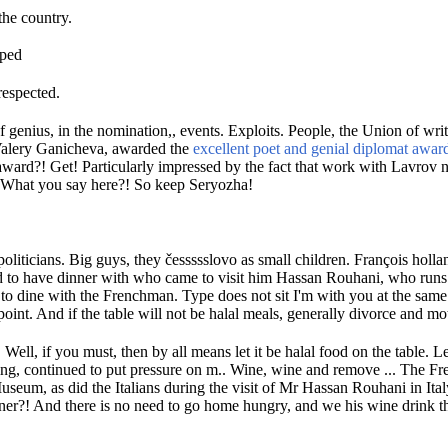
the country.
lped
respected.
f genius, in the nomination,, events.
Exploits.
People, the Union of writ
 Valery Ganicheva, awarded the
excellent poet and genial diplomat award
 award?!
Get!
Particularly impressed by the fact that work with Lavrov
What you say here?!
So keep Seryozha!
politicians.
Big guys, they čessssslovo as small children.
François hollan
 to have dinner with who came to visit him Hassan Rouhani, who runs
d to dine with the Frenchman.
Type does not sit I'm with you at the same 
point.
And if the table will not be halal meals, generally divorce and m
.
Well, if you must, then by all means let it be halal food on the table.
Le
hing, continued to put pressure on m..
Wine, wine and remove ...
The Fre
Museum, as did the Italians during the visit of Mr Hassan Rouhani in Ital
nner?!
And there is no need to go home hungry, and we his wine drink t