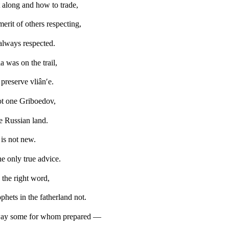
t along and how to trade,
erit of others respecting,
always respected.
 was on the trail,
preserve vliân′e.
ot one Griboedov,
e Russian land.
 is not new.
he only true advice.
 the right word,
ets in the fatherland not.
way some for whom prepared —