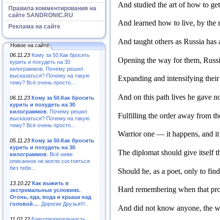
And studied the art of how to ge
Правила комментирования на
сайте SANDRONIC.RU
And learned how to live, by the m
Реклама на сайте
And taught others as Russia has 
Новое на сайте
06.11.23
Кому за 50.Как бросить
Opening the way for them, Russia
курить и похудеть на 30
килограммов. Почему решил
высказаться? Почему на такую
Expanding and intensifying their 
тему? Всё очень просто...
And on this path lives he gave n
06.11.23
Кому за 50.Как бросить
курить и похудеть на 30
килограммов
. Почему решил
Fulfilling the order away from th
высказаться? Почему на такую
тему? Всё очень просто...
Warrior one — it happens, and it
05.11.23
Кому за 50.Как бросить
курить и похудеть на 30
The diplomat should give itself t
килограммов
. Всё ниже
описанное не могло состояться
без тебя...
Should he, as a poet, only to find
13.10.22
Как выжить в
Hard remembering when that proph
экстремальных условиях.
Огонь, еда, вода и крыша над
головой…
. Дорогие Друзья!!!..
And did not know anyone, the 
11.02.22
Благотворительность,