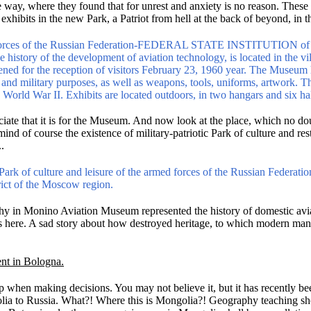
e way, where they found that for unrest and anxiety is no reason.
These 
 exhibits in the new Park, a Patriot from hell at the back of beyond, i
forces of the Russian Federation-FEDERAL STATE INSTITUTION of cul
history of the development of aviation technology, is located in the v
ed for the reception of visitors February 23, 1960 year.
The Museum ha
il and military purposes, as well as weapons, tools, uniforms, artwork.
Th
g World War II.
Exhibits are located outdoors, in two hangars and six hal
iate that it is for the Museum.
And now look at the place, which no do
mind of course the existence of military-patriotic Park of culture and res
..
 Park of culture and leisure of the armed forces of the Russian Federati
ict of the Moscow region.
thy in Monino Aviation Museum represented the history of domestic avi
is
here
.
A sad story about how destroyed heritage, to which modern mana
nt in Bologna.
ip when making decisions.
You may not believe it, but it has recently b
lia to Russia.
What?!
Where this is Mongolia?!
Geography teaching sho