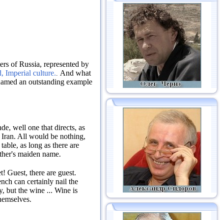
ers of Russia, represented by
, Imperial culture.
And what
.
 named an outstanding example
de, well one that directs, as
 Iran.
All would be nothing,
table, as long as there are
other's maiden name.
t!
Guest, there are guest.
nch can certainly nail the
y, but the wine ...
Wine is
hemselves.