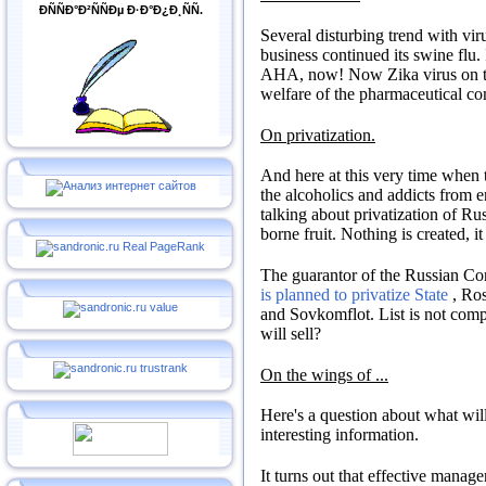
ÐÑÑÐ°Ð²ÑÑÐµ Ð·Ð°Ð¿Ð¸ÑÑ.
Several disturbing trend with vir
business continued its swine flu.
AHA, now!
Now Zika virus on 
welfare of the pharmaceutical comp
On privatization.
And here at this very time when t
the alcoholics and addicts from e
talking about privatization of Ru
borne fruit.
Nothing is created, it
The guarantor of the Russian Con
is planned to privatize State
, Ro
and Sovkomflot.
List is not com
will sell?
On the wings of ...
Here's a question about what will
interesting information.
It turns out that effective mana