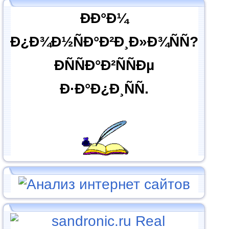
ÐÐ°Ð¼
Ð¿Ð¾Ð½ÑÐ°Ð²Ð¸Ð»Ð¾ÑÑ?
ÐÑÑÐ°Ð²ÑÑÐµ
Ð·Ð°Ð¿Ð¸ÑÑ.